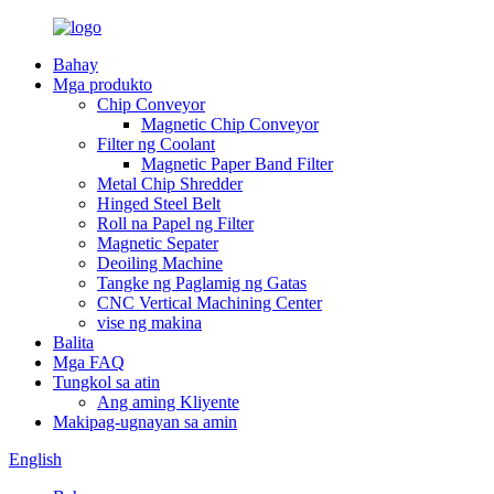
Bahay
Mga produkto
Chip Conveyor
Magnetic Chip Conveyor
Filter ng Coolant
Magnetic Paper Band Filter
Metal Chip Shredder
Hinged Steel Belt
Roll na Papel ng Filter
Magnetic Sepater
Deoiling Machine
Tangke ng Paglamig ng Gatas
CNC Vertical Machining Center
vise ng makina
Balita
Mga FAQ
Tungkol sa atin
Ang aming Kliyente
Makipag-ugnayan sa amin
English