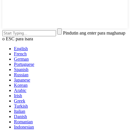
Pindutin ang enter para maghanap
o ESC para isara
English
French
German
Portuguese
Spanish
Russian
Japanese
Korean
Arabic
Irish
Greek
Turkish
Italian
Danish
Romanian
Indonesian