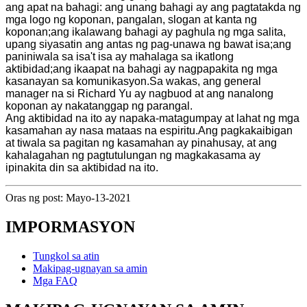
ang apat na bahagi: ang unang bahagi ay ang pagtatakda ng
mga logo ng koponan, pangalan, slogan at kanta ng
koponan;ang ikalawang bahagi ay paghula ng mga salita,
upang siyasatin ang antas ng pag-unawa ng bawat isa;ang
paniniwala sa isa't isa ay mahalaga sa ikatlong
aktibidad;ang ikaapat na bahagi ay nagpapakita ng mga
kasanayan sa komunikasyon.Sa wakas, ang general
manager na si Richard Yu ay nagbuod at ang nanalong
koponan ay nakatanggap ng parangal.
Ang aktibidad na ito ay napaka-matagumpay at lahat ng mga
kasamahan ay nasa mataas na espiritu.Ang pagkakaibigan
at tiwala sa pagitan ng kasamahan ay pinahusay, at ang
kahalagahan ng pagtutulungan ng magkakasama ay
ipinakita din sa aktibidad na ito.
Oras ng post: Mayo-13-2021
IMPORMASYON
Tungkol sa atin
Makipag-ugnayan sa amin
Mga FAQ