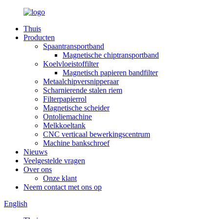
Thuis
Producten
Spaantransportband
Magnetische chiptransportband
Koelvloeistoffilter
Magnetisch papieren bandfilter
Metaalchipversnipperaar
Scharnierende stalen riem
Filterpapierrol
Magnetische scheider
Ontoliemachine
Melkkoeltank
CNC verticaal bewerkingscentrum
Machine bankschroef
Nieuws
Veelgestelde vragen
Over ons
Onze klant
Neem contact met ons op
English