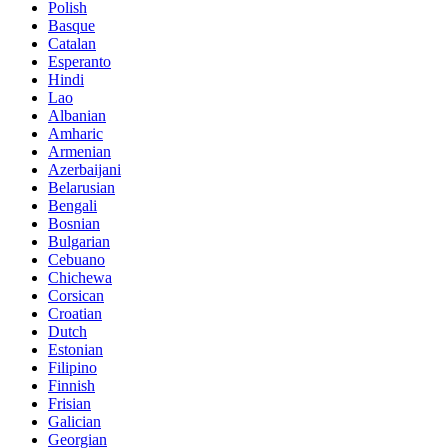
Polish
Basque
Catalan
Esperanto
Hindi
Lao
Albanian
Amharic
Armenian
Azerbaijani
Belarusian
Bengali
Bosnian
Bulgarian
Cebuano
Chichewa
Corsican
Croatian
Dutch
Estonian
Filipino
Finnish
Frisian
Galician
Georgian