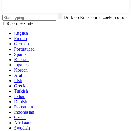
Druk op Enter om te zoeken of op
ESC om te sluiten
English
French
German
Portuguese
Spanish
Russian
Japanese
Korean
Arabic
Irish
Greek
Turkish
Italian
Danish
Romanian
Indonesian
Czech
Afrikaans
Swedish