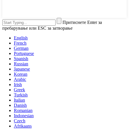
Притиснете Enter за
пребарување или ESC за затворање
English
French
German
Portuguese
Spanish
Russian
Japanese
Korean
Arabic
Irish
Greek
Turkish
Italian
Danish
Romanian
Indonesian
Czech
Afrikaans