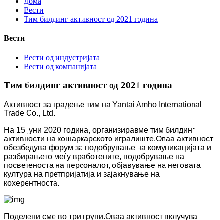
Дома
Вести
Тим билдинг активност од 2021 година
Вести
Вести од индустријата
Вести од компанијата
Тим билдинг активност од 2021 година
Активност за градење тим на Yantai Amho International
Trade Co., Ltd.
На 15 јуни 2020 година, организиравме тим билдинг
активности на кошаркарското игралиште.Оваа активност
обезбедува форум за подобрување на комуникацијата и
разбирањето меѓу вработените, подобрување на
посветеноста на персоналот, објавување на неговата
култура на претпријатија и зајакнување на
кохерентноста.
Поделени сме во три групи.Оваа активност вклучува