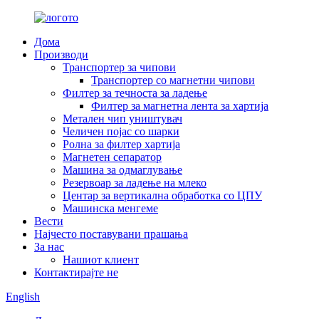
Дома
Производи
Транспортер за чипови
Транспортер со магнетни чипови
Филтер за течноста за ладење
Филтер за магнетна лента за хартија
Метален чип уништувач
Челичен појас со шарки
Ролна за филтер хартија
Магнетен сепаратор
Машина за одмаглување
Резервоар за ладење на млеко
Центар за вертикална обработка со ЦПУ
Машинска менгеме
Вести
Најчесто поставувани прашања
За нас
Нашиот клиент
Контактирајте не
English