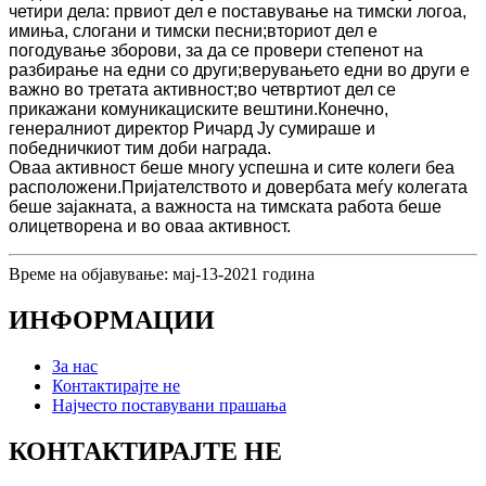
четири дела: првиот дел е поставување на тимски логоа,
имиња, слогани и тимски песни;вториот дел е
погодување зборови, за да се провери степенот на
разбирање на едни со други;верувањето едни во други е
важно во третата активност;во четвртиот дел се
прикажани комуникациските вештини.Конечно,
генералниот директор Ричард Ју сумираше и
победничкиот тим доби награда.
Оваа активност беше многу успешна и сите колеги беа
расположени.Пријателството и довербата меѓу колегата
беше зајакната, а важноста на тимската работа беше
олицетворена и во оваа активност.
Време на објавување: мај-13-2021 година
ИНФОРМАЦИИ
За нас
Контактирајте не
Најчесто поставувани прашања
КОНТАКТИРАЈТЕ НЕ