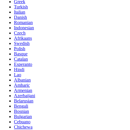
Greek
Turkish
Italian
Danish
Romanian
Indonesian
Czech
Afrikaans
Swedish
Polish
Basque
Catalan
Esperanto
Hindi
Lao
Albanian
Amharic
Armenian
Azerbaijani
Belarusian
Bengali
Bosnian
Bulgarian
Cebuano
Chichewa