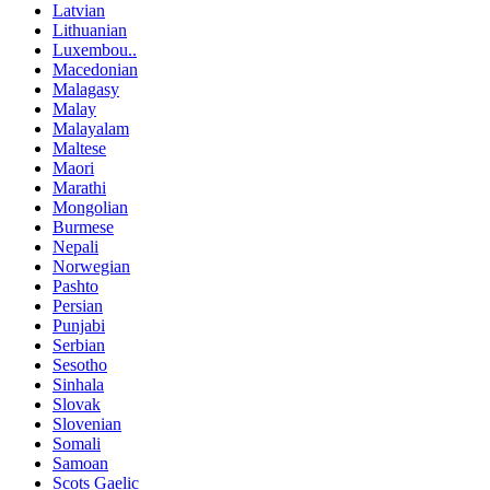
Latvian
Lithuanian
Luxembou..
Macedonian
Malagasy
Malay
Malayalam
Maltese
Maori
Marathi
Mongolian
Burmese
Nepali
Norwegian
Pashto
Persian
Punjabi
Serbian
Sesotho
Sinhala
Slovak
Slovenian
Somali
Samoan
Scots Gaelic