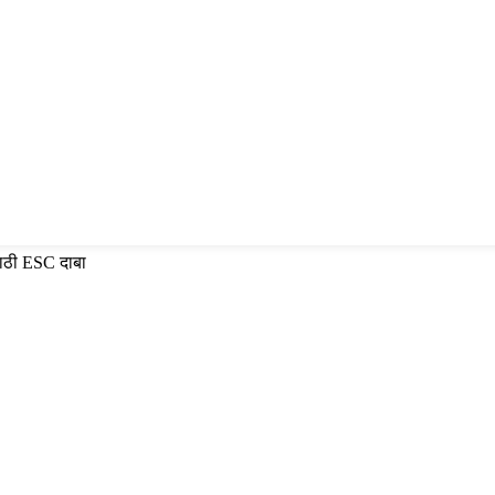
साठी ESC दाबा