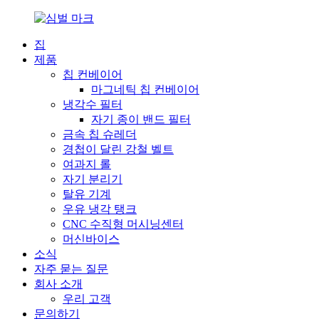
집
제품
칩 컨베이어
마그네틱 칩 컨베이어
냉각수 필터
자기 종이 밴드 필터
금속 칩 슈레더
경첩이 달린 강철 벨트
여과지 롤
자기 분리기
탈유 기계
우유 냉각 탱크
CNC 수직형 머시닝센터
머신바이스
소식
자주 묻는 질문
회사 소개
우리 고객
문의하기