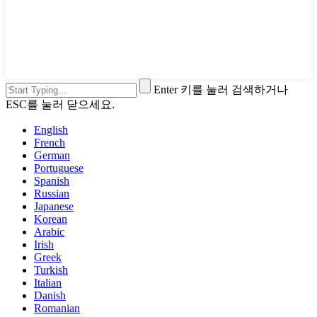
Enter 키를 눌러 검색하거나
ESC를 눌러 닫으세요.
English
French
German
Portuguese
Spanish
Russian
Japanese
Korean
Arabic
Irish
Greek
Turkish
Italian
Danish
Romanian