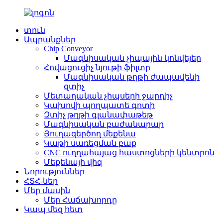
տուն
Ապրանքներ
Chip Conveyor
Մագնիսական չիպային կոնվեյեր
Հովացուցիչ նյութի ֆիլտր
Մագնիսական թղթի ժապավենի
զտիչ
Մետաղական չիպսերի ջարդիչ
Կախովի պողպատե գոտի
Զտիչ թղթի գլանափաթեթ
Մագնիսական բաժանարար
Յուղազերծող մեքենա
Կաթի սառեցման բաք
CNC ուղղահայաց հաստոցների կենտրոն
Մեքենայի վիզ
Նորություններ
ՀՏՀ-ներ
Մեր մասին
Մեր Հաճախորդը
Կապ մեզ հետ