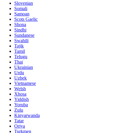
Slovenian
Somali
Samoan
Scots Gaelic
Shona
Sindhi
Sundanese
Swahili
Tajik
Tamil
Telugu
Thai
Ukrainian
Urdu
Uzbek
Vietnamese
Welsh
Xhosa
Yiddish
Yoruba
Zulu
Kinyarwanda
Tatar
Oriya
Turkmen