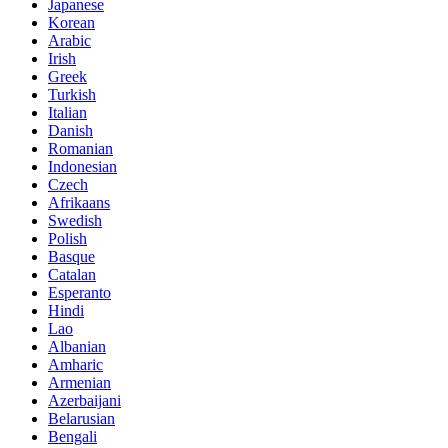
Japanese
Korean
Arabic
Irish
Greek
Turkish
Italian
Danish
Romanian
Indonesian
Czech
Afrikaans
Swedish
Polish
Basque
Catalan
Esperanto
Hindi
Lao
Albanian
Amharic
Armenian
Azerbaijani
Belarusian
Bengali