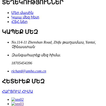
ՏԵՂԵԿՈՒԹՅՈՒՆՆԵՐ
Մեր մասին
Կապ մեզ հետ
ՀՏՀ-ներ
ԿԱՊԵՔ ՄԵԶ
No.114-11 Zhenshan Road, Zhifu թաղամաս, Yantai,
Չինաստան
Զանգահարեք մեզ հիմա.
18705454396
richard@amho.com.cn
ՀԵՏԵՒԵՔ ՄԵԶ
ՀԱՐՑՈՒՄ ՀԻՄԱ