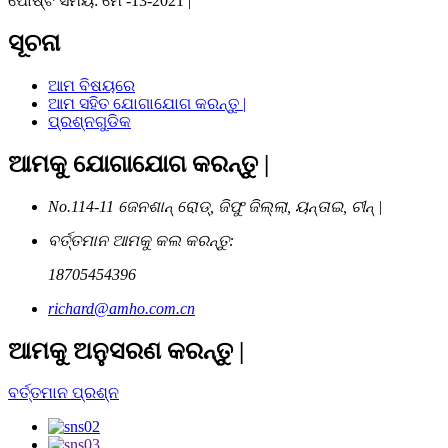
ପୋଷ୍ଟ ସମୟ: ମେ -13-2021 |
ସୂଚନା
ଆମ ବିଷୟରେ
ଆମ ସହିତ ଯୋଗାଯୋଗ କରନ୍ତୁ |
ପ୍ରଶ୍ନଗୁଡିକ
ଆମକୁ ଯୋଗାଯୋଗ କରନ୍ତୁ |
No.114-11 ଜେନଶାନ୍ ରୋଡ୍, ଜିଫୁ ଜିଲ୍ଲା, ୟନ୍ତାଇ, ଚୀନ୍ |
ବର୍ତ୍ତମାନ ଆମକୁ କଲ କରନ୍ତୁ:
18705454396
richard@amho.com.cn
ଆମକୁ ଅନୁସରଣ କରନ୍ତୁ |
ବର୍ତ୍ତମାନ ପ୍ରଶ୍ନ