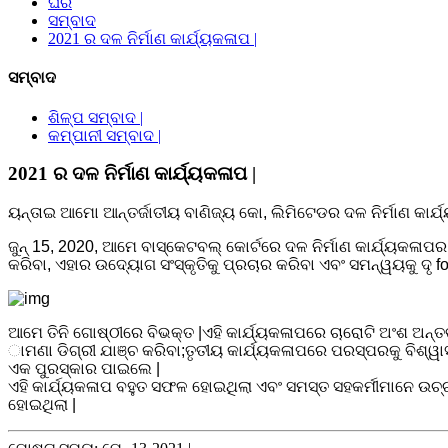
ଘର
ସମ୍ବାଦ
2021 ର ଦଳ ନିର୍ମାଣ କାର୍ଯ୍ୟକଳାପ |
ସମ୍ବାଦ
ଶିଳ୍ପ ସମ୍ବାଦ |
କମ୍ପାନୀ ସମ୍ବାଦ |
2021 ର ଦଳ ନିର୍ମାଣ କାର୍ଯ୍ୟକଳାପ |
ୟନ୍ତାଇ ଆମୋ ଆନ୍ତର୍ଜାତୀୟ ବାଣିଜ୍ୟ କୋ, ଲିମିଟେଡର ଦଳ ନିର୍ମାଣ କାର୍ଯ
ଜୁନ୍ 15, 2020, ଆମେ ବାସ୍କେଟବଲ୍ କୋର୍ଟରେ ଦଳ ନିର୍ମାଣ କାର୍ଯ୍ୟକଳା
କରିବା, ଏହାର ଉଦ୍ୟୋଗ ସଂସ୍କୃତିକୁ ପ୍ରଚାର କରିବା ଏବଂ ସମନ୍ୱୟକୁ ଦୃ 
ଆମେ ତିନି ଗୋଷ୍ଠୀରେ ବିଭକ୍ତ |ଏହି କାର୍ଯ୍ୟକଳାପରେ ଚାରୋଟି ଅଂଶ ଅନ୍ତ
ାମଣା ଡିଗ୍ରୀ ଯାଞ୍ଚ କରିବା;ତୃତୀୟ କାର୍ଯ୍ୟକଳାପରେ ପରସ୍ପରକୁ ବିଶ୍ୱା
ଏକ ପୁରସ୍କାର ପାଇଲେ |
ଏହି କାର୍ଯ୍ୟକଳାପ ବହୁତ ସଫଳ ହୋଇଥିଲା ଏବଂ ସମସ୍ତ ସହକର୍ମୀମାନେ ଉଚ୍ଚ ଆତ
ହୋଇଥିଲା |