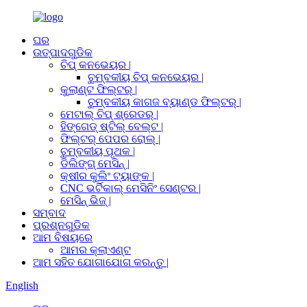
ଘର
ଉତ୍ପାଦଗୁଡିକ
ଚିପ୍ କନଭେୟର |
ଚୁମ୍ବକୀୟ ଚିପ୍ କନଭେୟର |
କୁଲାଣ୍ଟ ଫିଲ୍ଟର୍ |
ଚୁମ୍ବକୀୟ କାଗଜ ବ୍ୟାଣ୍ଡ ଫିଲ୍ଟର୍ |
ମେଟାଲ୍ ଚିପ୍ ଶ୍ରେଡର୍ |
ହିଙ୍ଗେଡ୍ ଷ୍ଟିଲ୍ ବେଲ୍ଟ |
ଫିଲ୍ଟର୍ ପେପର ରୋଲ୍ |
ଚୁମ୍ବକୀୟ ପୃଥକ |
ଡିଲିଙ୍ଗ୍ ମେସିନ୍ |
କ୍ଷୀର କୁଲିଂ ଟ୍ୟାଙ୍କ |
CNC ଭର୍ଟିକାଲ୍ ମେସିନିଂ ସେଣ୍ଟର |
ମେସିନ୍ ଭିଜ୍ |
ସମ୍ବାଦ
ପ୍ରଶ୍ନଗୁଡିକ
ଆମ ବିଷୟରେ
ଆମର କ୍ଲାଏଣ୍ଟ
ଆମ ସହିତ ଯୋଗାଯୋଗ କରନ୍ତୁ |
English