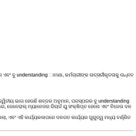
ଏବଂ ବୁ understanding ାମଣା, କର୍ମଚାରୀଙ୍କ ଉତ୍ସର୍ଗୀକୃତତାକୁ ଉନ୍ନତ
ତ;ଦ୍ୱିତୀୟ ଭାଗ ହେଉଛି ଶବ୍ଦର ଅନୁମାନ, ପରସ୍ପରର ବୁ understanding
, ଜେନେରାଲ୍ ମ୍ୟାନେଜର ରିଚାର୍ଡ ୟୁ ସଂକ୍ଷିପ୍ତ ହେଲେ ଏବଂ ବିଜେତା ଦଳ
ଲା, ଏବଂ ଏହି କାର୍ଯ୍ୟକଳାପରେ ଦଳଗତ କାର୍ଯ୍ୟର ଗୁରୁତ୍ୱ ମଧ୍ୟ ବର୍ଣ୍ଣିତ