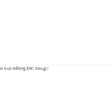
ବା ବନ୍ଦ କରିବାକୁ ESC ଦବାନ୍ତୁ |