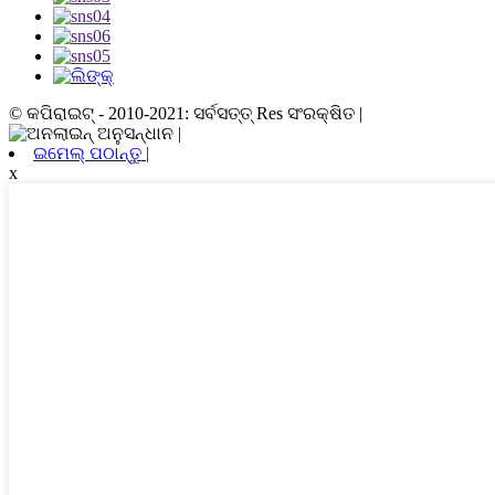
© କପିରାଇଟ୍ - 2010-2021: ସର୍ବସତ୍ତ୍ Res ସଂରକ୍ଷିତ |
ଇମେଲ୍ ପଠାନ୍ତୁ |
x