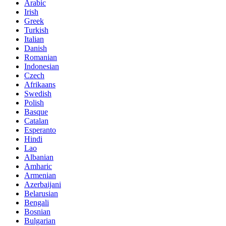
Arabic
Irish
Greek
Turkish
Italian
Danish
Romanian
Indonesian
Czech
Afrikaans
Swedish
Polish
Basque
Catalan
Esperanto
Hindi
Lao
Albanian
Amharic
Armenian
Azerbaijani
Belarusian
Bengali
Bosnian
Bulgarian