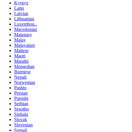
Kyrgyz
Latin
Latvian
Lithuanian
Luxembou..
Macedonian
Malagasy
Malay
Malayalam
Maltese
Maori
Marathi
Mongolian
Burmese
Nepali
Norwegian
Pashto
Persian
Punjabi
Serbian
Sesotho
Sinhala
Slovak
Slovenian
Somali