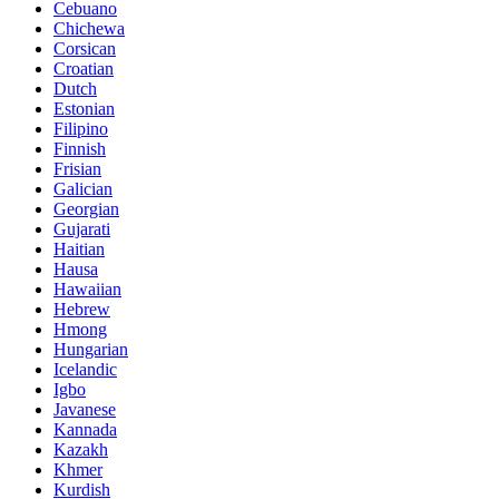
Cebuano
Chichewa
Corsican
Croatian
Dutch
Estonian
Filipino
Finnish
Frisian
Galician
Georgian
Gujarati
Haitian
Hausa
Hawaiian
Hebrew
Hmong
Hungarian
Icelandic
Igbo
Javanese
Kannada
Kazakh
Khmer
Kurdish