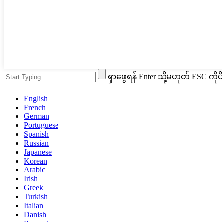
ရှာဖွေရန် Enter သို့မဟုတ် ESC ကိုပိ
English
French
German
Portuguese
Spanish
Russian
Japanese
Korean
Arabic
Irish
Greek
Turkish
Italian
Danish