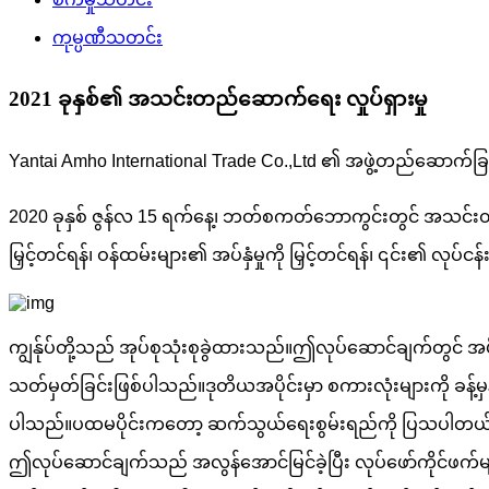
ကုမ္ပဏီသတင်း
2021 ခုနှစ်၏ အသင်းတည်ဆောက်ရေး လှုပ်ရှားမှု
Yantai Amho International Trade Co.,Ltd ၏ အဖွဲ့တည်ဆောက်ခြ
2020 ခုနှစ် ဇွန်လ 15 ရက်နေ့၊ ဘတ်စကတ်ဘောကွင်းတွင် အသင်းတ
မြှင့်တင်ရန်၊ ဝန်ထမ်းများ၏ အပ်နှံမှုကို မြှင့်တင်ရန်၊ ၎င်း၏ လု
ကျွန်ုပ်တို့သည် အုပ်စုသုံးစုခွဲထားသည်။ဤလုပ်ဆောင်ချက်တွင် အပ
သတ်မှတ်ခြင်းဖြစ်ပါသည်။ဒုတိယအပိုင်းမှာ စကားလုံးများကို ခန
ပါသည်။ပထမပိုင်းကတော့ ဆက်သွယ်ရေးစွမ်းရည်ကို ပြသပါတယ်။နောက
ဤလုပ်ဆောင်ချက်သည် အလွန်အောင်မြင်ခဲ့ပြီး လုပ်ဖော်ကိုင်ဖက်များအ