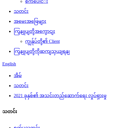
စက်​​ပေါင်​း
သတင်း
အမေးအဖြေများ
ကြှနျုပျတို့အကွောငျး
ကျွန်ုပ်တို့၏ Client
ကြှနျုပျတို့ကိုဆကျသှယျရနျ
English
အိမ်
သတင်း
2021 ခုနှစ်၏ အသင်းတည်ဆောက်ရေး လှုပ်ရှားမှု
သတင်း
စက်မှုသတင်း