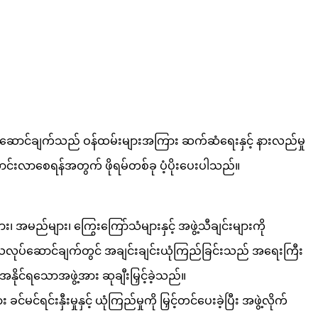
ပ်ဆောင်ချက်သည် ဝန်ထမ်းများအကြား ဆက်ဆံရေးနှင့် နားလည်မှု
ားကောင်းလာစေရန်အတွက် ဖိုရမ်တစ်ခု ပံ့ပိုးပေးပါသည်။
အမည်များ၊ ကြွေးကြော်သံများနှင့် အဖွဲ့သီချင်းများကို
တိယလုပ်ဆောင်ချက်တွင် အချင်းချင်းယုံကြည်ခြင်းသည် အရေးကြီး
င်ရသောအဖွဲ့အား ဆုချီးမြှင့်ခဲ့သည်။
နှီးမှုနှင့် ယုံကြည်မှုကို မြှင့်တင်ပေးခဲ့ပြီး အဖွဲ့လိုက်