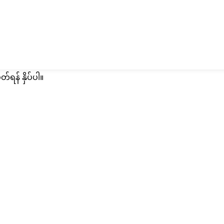
တ်ရန် နှိပ်ပါ။