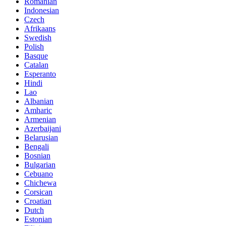
Romanian
Indonesian
Czech
Afrikaans
Swedish
Polish
Basque
Catalan
Esperanto
Hindi
Lao
Albanian
Amharic
Armenian
Azerbaijani
Belarusian
Bengali
Bosnian
Bulgarian
Cebuano
Chichewa
Corsican
Croatian
Dutch
Estonian