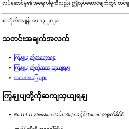
လုပ်ဆောင်မှု၏ အရေးပါမှုကိုလည်း ဤလုပ်ဆောင်ချက်တွင် ထင်
စာတိုက်အချိန်- မေ ၁၃-၂၀၂၁
သတင်းအချက်အလက်
ကြှနျုပျတို့အကွောငျး
ကြှနျုပျတို့ကိုဆကျသှယျရနျ
အမေးအဖြေများ
ကြှနျုပျတို့ကိုဆကျသှယျရနျ
No.114-11 Zhenshan လမ်း၊ Zhifu ခရိုင်၊ Yantai၊ တရုတ်နိုင်ငံ