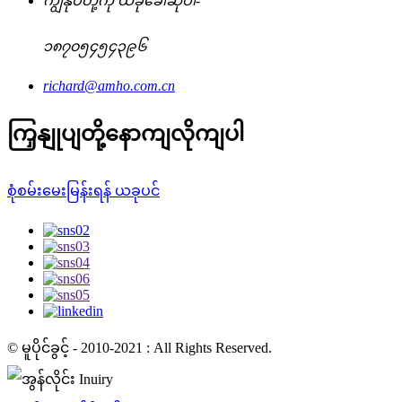
ကျွန်ုပ်တို့ကို ယခုခေါ်ဆိုပါ-
၁၈၇၀၅၄၅၄၃၉၆
richard@amho.com.cn
ကြှနျုပျတို့နောကျလိုကျပါ
စုံစမ်းမေးမြန်းရန် ယခုပင်
© မူပိုင်ခွင့် - 2010-2021 : All Rights Reserved.