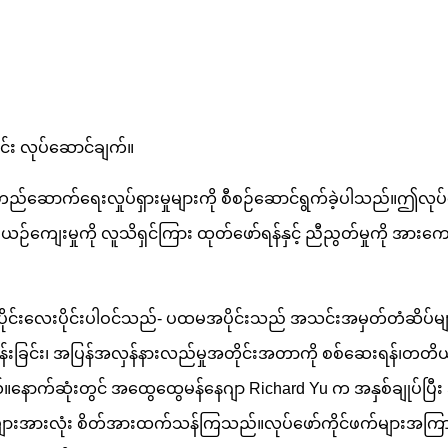
င်း လုပ်ဆောင်ချက်။
ည်ဆောက်ရေးလှုပ်ရှားမှုများကို စီစဉ်ဆောင်ရွက်ခဲ့ပါသည်။ဤလု
ပ်ငန်းယဉ်ကျေးမှုကို လူသိရှင်ကြား ထုတ်ဖော်ရန်နှင့် ညီညွတ်မှုကို အ
ိုင်းလေးပိုင်းပါဝင်သည်- ပထမအပိုင်းသည် အသင်းအမှတ်တံဆိပ်များ၊ 
့်မှန်းခြင်း၊ အပြန်အလှန်နားလည်မှုအတိုင်းအတာကို စစ်ဆေးရန်၊တ
်ဆုံးတွင် အထွေထွေမန်နေဂျာ Richard Yu က အနှစ်ချုပ်ပြီး အနို
ားလုံး စိတ်အားထက်သန်ကြသည်။လုပ်ဖော်ကိုင်ဖက်များအကြား ခင်မင်ရင်း