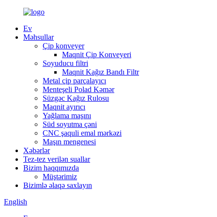
Ev
Məhsullar
Çip konveyer
Maqnit Çip Konveyeri
Soyuducu filtri
Maqnit Kağız Bandı Filtr
Metal çip parçalayıcı
Menteşeli Polad Kəmər
Süzgəc Kağız Rulosu
Maqnit ayırıcı
Yağlama maşını
Süd soyutma çəni
CNC şaquli emal mərkəzi
Maşın mengenesi
Xəbərlər
Tez-tez verilən suallar
Bizim haqqımızda
Müştərimiz
Bizimlə əlaqə saxlayın
English