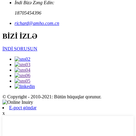
İndi Bizə Zəng Edin:
18705454396
richard@amho.com.cn
BİZİ İZLƏ
İNDİ SORUŞUN
© Copyright - 2010-2021: Bütün hüquqlar qorunur.
E-poçt göndər
x