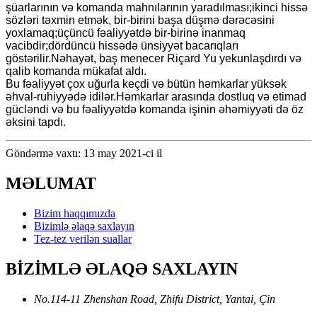
şüarlarının və komanda mahnılarının yaradılması;ikinci hissə
sözləri təxmin etmək, bir-birini başa düşmə dərəcəsini
yoxlamaq;üçüncü fəaliyyətdə bir-birinə inanmaq
vacibdir;dördüncü hissədə ünsiyyət bacarıqları
göstərilir.Nəhayət, baş menecer Riçard Yu yekunlaşdırdı və
qalib komanda mükafat aldı.
Bu fəaliyyət çox uğurla keçdi və bütün həmkarlar yüksək
əhval-ruhiyyədə idilər.Həmkarlar arasında dostluq və etimad
gücləndi və bu fəaliyyətdə komanda işinin əhəmiyyəti də öz
əksini tapdı.
Göndərmə vaxtı: 13 may 2021-ci il
MƏLUMAT
Bizim haqqımızda
Bizimlə əlaqə saxlayın
Tez-tez verilən suallar
BİZİMLƏ ƏLAQƏ SAXLAYIN
No.114-11 Zhenshan Road, Zhifu District, Yantai, Çin