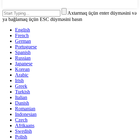
Axtarmaq üçün enter düyməsini və
ya bağlamaq üçün ESC düyməsini basın
English
French
German
Portuguese
Spanish
Russian
Japanese
Korean
Arabic
Irish
Greek
Turkish
Italian
Danish
Romanian
Indonesian
Czech
Afrikaans
Swedish
Polish