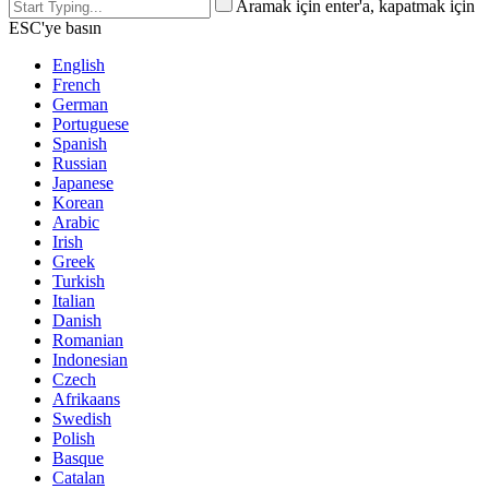
Aramak için enter'a, kapatmak için
ESC'ye basın
English
French
German
Portuguese
Spanish
Russian
Japanese
Korean
Arabic
Irish
Greek
Turkish
Italian
Danish
Romanian
Indonesian
Czech
Afrikaans
Swedish
Polish
Basque
Catalan