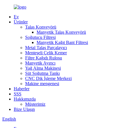
Ev
Ürünler
Talaş Konveyörü
Manyetik Talaş Konveyörü
Soğutucu Filtresi
Manyetik Kağıt Bant Filtresi
Metal Talaş Parçalayıcı
Menteşeli Çelik Kemer
Filtre Kağıdı Rulosu
Manyetik Ayırıcı
Yağ Alma Makinesi
Süt Soğutma Tankı
CNC Dik İşleme Merkezi
Makine mengenesi
Haberler
SSS
Hakkımızda
Müşterimiz
Bize Ulaşın
English