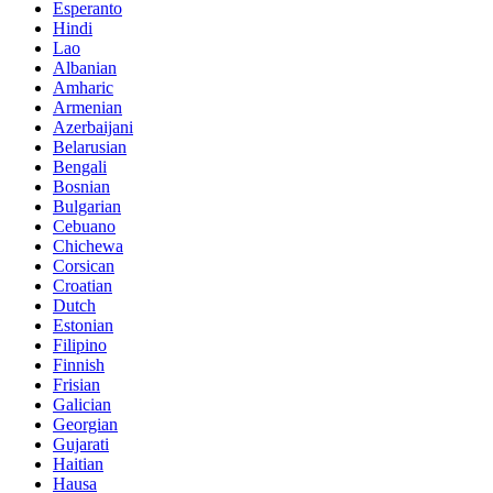
Esperanto
Hindi
Lao
Albanian
Amharic
Armenian
Azerbaijani
Belarusian
Bengali
Bosnian
Bulgarian
Cebuano
Chichewa
Corsican
Croatian
Dutch
Estonian
Filipino
Finnish
Frisian
Galician
Georgian
Gujarati
Haitian
Hausa