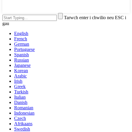
Tarwch enter i chwilio neu ESC i
gau
English
French
German
Portuguese
Spanish
Russian
Japanese
Korean
Arabic
Irish
Greek
Turkish
Italian
Danish
Romanian
Indonesian
Czech
Afrikaans
Swedish