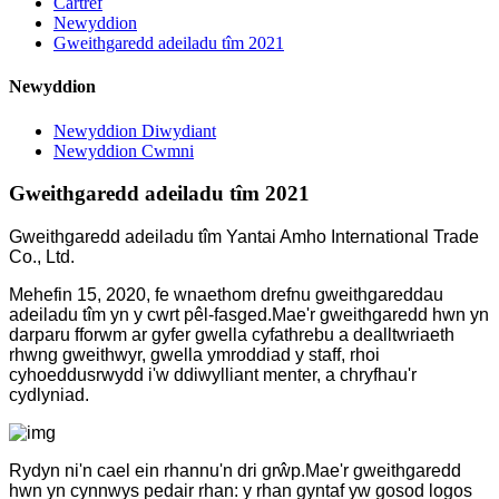
Cartref
Newyddion
Gweithgaredd adeiladu tîm 2021
Newyddion
Newyddion Diwydiant
Newyddion Cwmni
Gweithgaredd adeiladu tîm 2021
Gweithgaredd adeiladu tîm Yantai Amho International Trade
Co., Ltd.
Mehefin 15, 2020, fe wnaethom drefnu gweithgareddau
adeiladu tîm yn y cwrt pêl-fasged.Mae'r gweithgaredd hwn yn
darparu fforwm ar gyfer gwella cyfathrebu a dealltwriaeth
rhwng gweithwyr, gwella ymroddiad y staff, rhoi
cyhoeddusrwydd i'w ddiwylliant menter, a chryfhau'r
cydlyniad.
Rydyn ni'n cael ein rhannu'n dri grŵp.Mae'r gweithgaredd
hwn yn cynnwys pedair rhan: y rhan gyntaf yw gosod logos