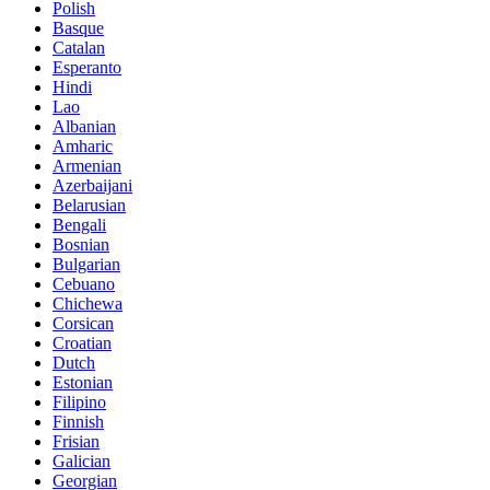
Polish
Basque
Catalan
Esperanto
Hindi
Lao
Albanian
Amharic
Armenian
Azerbaijani
Belarusian
Bengali
Bosnian
Bulgarian
Cebuano
Chichewa
Corsican
Croatian
Dutch
Estonian
Filipino
Finnish
Frisian
Galician
Georgian