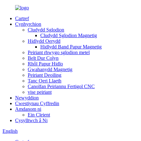
Cartref
Cynhyrchion
Cludydd Sglodion
Cludydd Sglodion Magnetig
Hidlydd Oerydd
Hidlydd Band Papur Magnetig
Peiriant rhwygo sglodion metel
Belt Dur Colyn
Rhôl Papur Hidlo
Gwahanydd Magnetig
Peiriant Deoiling
Tanc Oeri Llaeth
Canolfan Peiriannu Fertigol CNC
vise peiriant
Newyddion
Cwestiynau Cyffredin
Amdanom ni
Ein Cleient
Cysylltwch â Ni
English