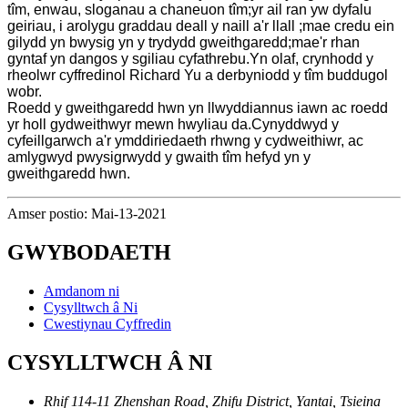
tîm, enwau, sloganau a chaneuon tîm;yr ail ran yw dyfalu
geiriau, i arolygu graddau deall y naill a'r llall ;mae credu ein
gilydd yn bwysig yn y trydydd gweithgaredd;mae'r rhan
gyntaf yn dangos y sgiliau cyfathrebu.Yn olaf, crynhodd y
rheolwr cyffredinol Richard Yu a derbyniodd y tîm buddugol
wobr.
Roedd y gweithgaredd hwn yn llwyddiannus iawn ac roedd
yr holl gydweithwyr mewn hwyliau da.Cynyddwyd y
cyfeillgarwch a'r ymddiriedaeth rhwng y cydweithiwr, ac
amlygwyd pwysigrwydd y gwaith tîm hefyd yn y
gweithgaredd hwn.
Amser postio: Mai-13-2021
GWYBODAETH
Amdanom ni
Cysylltwch â Ni
Cwestiynau Cyffredin
CYSYLLTWCH Â NI
Rhif 114-11 Zhenshan Road, Zhifu District, Yantai, Tsieina