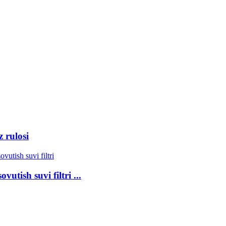
z rulosi
vutish suvi filtri ...