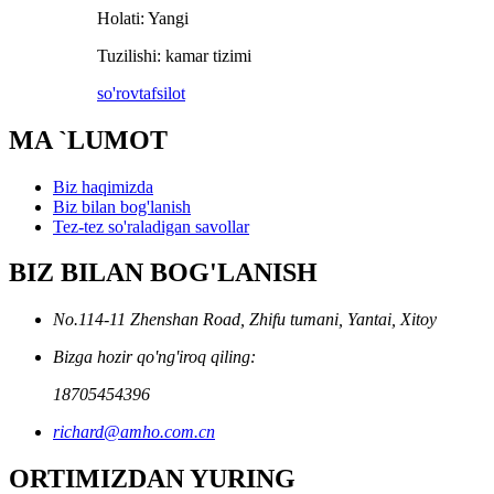
Holati: Yangi
Tuzilishi: kamar tizimi
so'rov
tafsilot
MA `LUMOT
Biz haqimizda
Biz bilan bog'lanish
Tez-tez so'raladigan savollar
BIZ BILAN BOG'LANISH
No.114-11 Zhenshan Road, Zhifu tumani, Yantai, Xitoy
Bizga hozir qo'ng'iroq qiling:
18705454396
richard@amho.com.cn
ORTIMIZDAN YURING