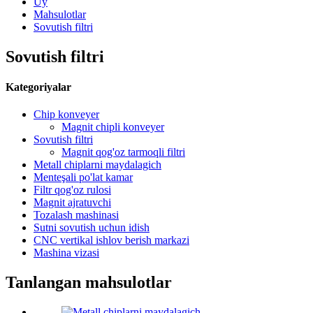
Uy
Mahsulotlar
Sovutish filtri
Sovutish filtri
Kategoriyalar
Chip konveyer
Magnit chipli konveyer
Sovutish filtri
Magnit qog'oz tarmoqli filtri
Metall chiplarni maydalagich
Menteşali po'lat kamar
Filtr qog'oz rulosi
Magnit ajratuvchi
Tozalash mashinasi
Sutni sovutish uchun idish
CNC vertikal ishlov berish markazi
Mashina vizasi
Tanlangan mahsulotlar