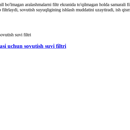
 bo'lmagan aralashmalarni filtr ekranida to'qilmagan holda samarali filt
 filtrlaydi, sovutish suyuqligining ishlash muddatini uzaytiradi, ish qisml
asi uchun sovutish suvi filtri