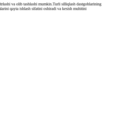
rlashi va olib tashlashi mumkin.Turli silliqlash dastgohlarining
arini qayta ishlash sifatini oshiradi va kesish muhitini