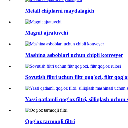
Metall chiplarni maydalagich
Magnit ajratuvchi
Mashina asboblari uchun chipli konveyer
Sovutish filtri uchun filtr qog'ozi, filtr qog'o
Yassi qatlamli qog'oz filtri, silliqlash uchun so
Qog'oz tarmoqli filtri