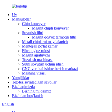
Uy
Mahsulotlar
Chip konveyer
Magnit chipli konveyer
Sovutish filtri
Magnit qog'oz tarmoqli filtri
Metall chiplarni maydalagich
Menteşali po'lat kamar
Filtr qog'oz rulosi
Magnit ajratuvchi
Tozalash mashinasi
Sutni sovutish uchun idish
CNC vertikal ishlov berish markazi
Mashina vizasi
Yangiliklar
Tez-tez so'raladigan savollar
Biz haqimizda
Bizning mijozimiz
Biz bilan bog'lanish
English