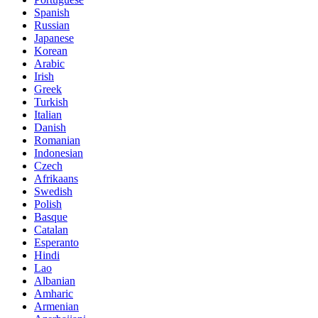
Spanish
Russian
Japanese
Korean
Arabic
Irish
Greek
Turkish
Italian
Danish
Romanian
Indonesian
Czech
Afrikaans
Swedish
Polish
Basque
Catalan
Esperanto
Hindi
Lao
Albanian
Amharic
Armenian