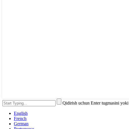
Qidirish uchun Enter tugmasini yok
English
French
German
Portuguese