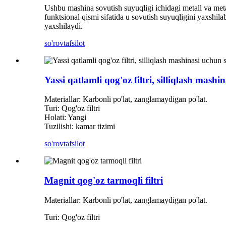
Ushbu mashina sovutish suyuqligi ichidagi metall va metall
funktsional qismi sifatida u sovutish suyuqligini yaxshilab
yaxshilaydi.
so'rov
tafsilot
Yassi qatlamli qog'oz filtri, silliqlash mashin
Materiallar: Karbonli po'lat, zanglamaydigan po'lat.
Turi: Qog'oz filtri
Holati: Yangi
Tuzilishi: kamar tizimi
so'rov
tafsilot
Magnit qog'oz tarmoqli filtri
Materiallar: Karbonli po'lat, zanglamaydigan po'lat.
Turi: Qog'oz filtri