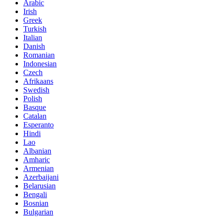
Arabic
Irish
Greek
Turkish
Italian
Danish
Romanian
Indonesian
Czech
Afrikaans
Swedish
Polish
Basque
Catalan
Esperanto
Hindi
Lao
Albanian
Amharic
Armenian
Azerbaijani
Belarusian
Bengali
Bosnian
Bulgarian