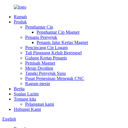
Rumah
Produk
Penghantar Cip
Penghantar Cip Magnet
Penapis Penyejuk
Penapis Jalur Kertas Magnet
Pencincang Cip Logam
Tali Pinggang Keluli Berengsel
Gulung Kertas Penapis
Pemisah Magnet
Mesin Deoiling
Tangki Penyejuk Susu
Pusat Pemesinan Menegak CNC
Ragum mesin
Berita
Soalan Lazim
Tentang kita
Pelanggan kami
Hubungi Kami
English