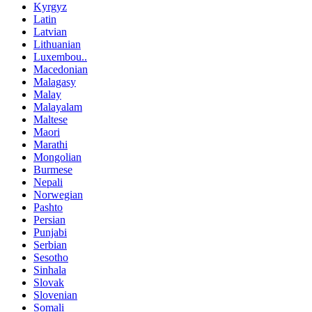
Kyrgyz
Latin
Latvian
Lithuanian
Luxembou..
Macedonian
Malagasy
Malay
Malayalam
Maltese
Maori
Marathi
Mongolian
Burmese
Nepali
Norwegian
Pashto
Persian
Punjabi
Serbian
Sesotho
Sinhala
Slovak
Slovenian
Somali