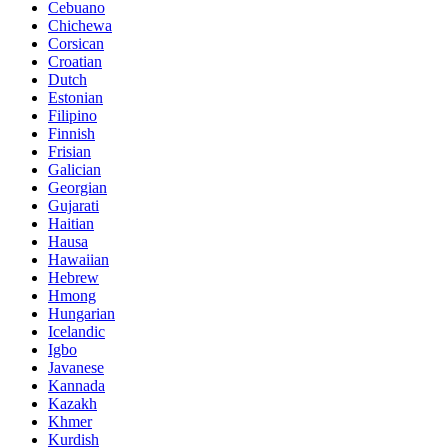
Cebuano
Chichewa
Corsican
Croatian
Dutch
Estonian
Filipino
Finnish
Frisian
Galician
Georgian
Gujarati
Haitian
Hausa
Hawaiian
Hebrew
Hmong
Hungarian
Icelandic
Igbo
Javanese
Kannada
Kazakh
Khmer
Kurdish