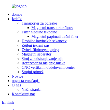
domov
Izdelki
Transporter za odrezke
Magnetni transporter čipov
Filter hladilne tekočine
Magnetni papirnati tračni filter
Drobilec kovinskih sekancev
Zgibni jekleni pas
Zvitek filtrirnega papirja
Magnetni separator
Stroj za odstranjevanje olja
Rezervoar za hlajenje mleka
CNC vertikalni obdelovalni center
Strojni primež
Novice
pogosta vprašanja
O nas
Naša stranka
Kontaktiraj nas
English