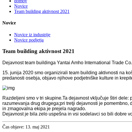
domov
Novice
Team building aktivnost 2021
Novice
Novice iz industrije
Novice podjetja
Team building aktivnost 2021
Dejavnost team buildinga Yantai Amho International Trade Co.,
15. junija 2020 smo organizirali team building aktivnosti na 
predanosti osebja, objavo njihove podjetniške kulture in krepi
Razdeljeni smo v tri skupine.Ta dejavnost vključuje štiri dele:
razumevanja drug drugega;pri tretji dejavnosti je pomembno, 
in zmagovalna ekipa je prejela nagrado.
Dejavnost je bila zelo uspešna in vsi sodelavci so bili dobre vo
Čas objave: 13. maj 2021