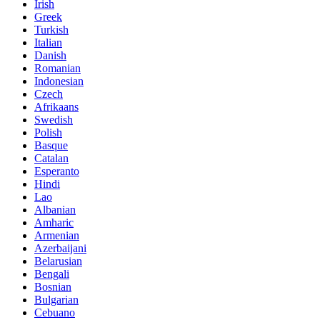
Irish
Greek
Turkish
Italian
Danish
Romanian
Indonesian
Czech
Afrikaans
Swedish
Polish
Basque
Catalan
Esperanto
Hindi
Lao
Albanian
Amharic
Armenian
Azerbaijani
Belarusian
Bengali
Bosnian
Bulgarian
Cebuano