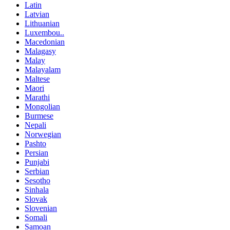
Latin
Latvian
Lithuanian
Luxembou..
Macedonian
Malagasy
Malay
Malayalam
Maltese
Maori
Marathi
Mongolian
Burmese
Nepali
Norwegian
Pashto
Persian
Punjabi
Serbian
Sesotho
Sinhala
Slovak
Slovenian
Somali
Samoan