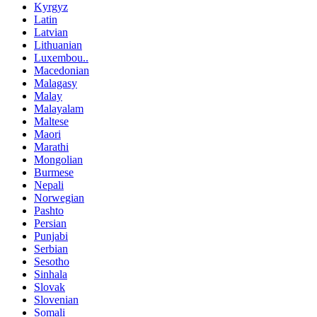
Kyrgyz
Latin
Latvian
Lithuanian
Luxembou..
Macedonian
Malagasy
Malay
Malayalam
Maltese
Maori
Marathi
Mongolian
Burmese
Nepali
Norwegian
Pashto
Persian
Punjabi
Serbian
Sesotho
Sinhala
Slovak
Slovenian
Somali