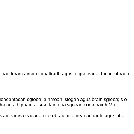
achad fòram airson conaltradh agus tuigse eadar luchd-obrach
aicheantasan sgioba, ainmean, slogan agus òrain sgioba;is e
a an ath phàirt a’ sealltainn na sgilean conaltraidh.Mu
s an earbsa eadar an co-obraiche a neartachadh, agus bha