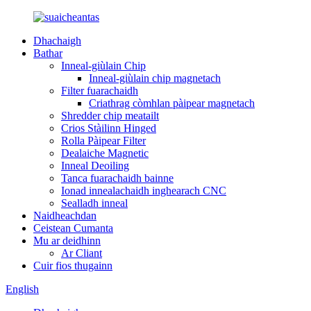
Dhachaigh
Bathar
Inneal-giùlain Chip
Inneal-giùlain chip magnetach
Filter fuarachaidh
Criathrag còmhlan pàipear magnetach
Shredder chip meatailt
Crios Stàilinn Hinged
Rolla Pàipear Filter
Dealaiche Magnetic
Inneal Deoiling
Tanca fuarachaidh bainne
Ionad innealachaidh inghearach CNC
Sealladh inneal
Naidheachdan
Ceistean Cumanta
Mu ar deidhinn
Ar Cliant
Cuir fios thugainn
English