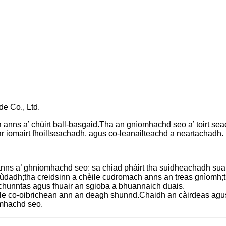
e Co., Ltd.
 anns a’ chùirt ball-basgaid.Tha an gnìomhachd seo a’ toirt se
r iomairt fhoillseachadh, agus co-leanailteachd a neartachadh.
n anns a’ ghnìomhachd seo: sa chiad phàirt tha suidheachadh su
rùdadh;tha creidsinn a chèile cudromach anns an treas gnìomh;th
chunntas agus fhuair an sgioba a bhuannaich duais.
ile co-oibrichean ann an deagh shunnd.Chaidh an càirdeas agu
omhachd seo.