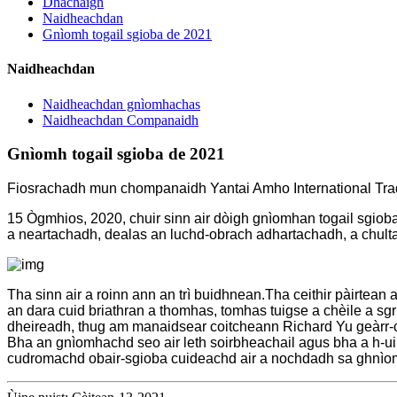
Dhachaigh
Naidheachdan
Gnìomh togail sgioba de 2021
Naidheachdan
Naidheachdan gnìomhachas
Naidheachdan Companaidh
Gnìomh togail sgioba de 2021
Fiosrachadh mun chompanaidh Yantai Amho International Trad
15 Ògmhios, 2020, chuir sinn air dòigh gnìomhan togail sgioba
a neartachadh, dealas an luchd-obrach adhartachadh, a chulta
Tha sinn air a roinn ann an trì buidhnean.Tha ceithir pàirtea
an dara cuid briathran a thomhas, tomhas tuigse a chèile a sg
dheireadh, thug am manaidsear coitcheann Richard Yu geàrr-
Bha an gnìomhachd seo air leth soirbheachail agus bha a h-u
cudromachd obair-sgioba cuideachd air a nochdadh sa ghnì