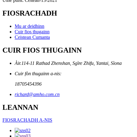
Ùine puist: Cèitean-13-2021
FIOSRACHADH
Mu ar deidhinn
Cuir fios thugainn
Ceistean Cumanta
CUIR FIOS THUGAINN
Àir.114-11 Rathad Zhenshan, Sgìre Zhifu, Yantai, Sìona
Cuir fòn thugainn a-nis:
18705454396
richard@amho.com.cn
LEANNAN
FIOSRACHADH A-NIS