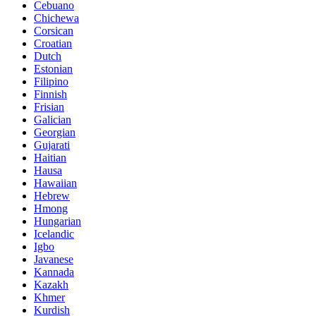
Cebuano
Chichewa
Corsican
Croatian
Dutch
Estonian
Filipino
Finnish
Frisian
Galician
Georgian
Gujarati
Haitian
Hausa
Hawaiian
Hebrew
Hmong
Hungarian
Icelandic
Igbo
Javanese
Kannada
Kazakh
Khmer
Kurdish