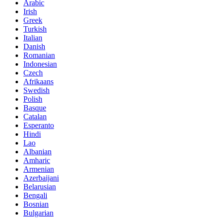
Arabic
Irish
Greek
Turkish
Italian
Danish
Romanian
Indonesian
Czech
Afrikaans
Swedish
Polish
Basque
Catalan
Esperanto
Hindi
Lao
Albanian
Amharic
Armenian
Azerbaijani
Belarusian
Bengali
Bosnian
Bulgarian