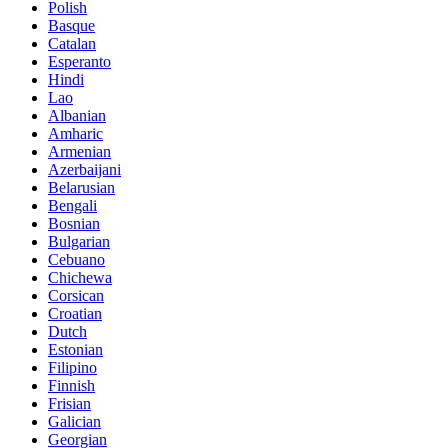
Polish
Basque
Catalan
Esperanto
Hindi
Lao
Albanian
Amharic
Armenian
Azerbaijani
Belarusian
Bengali
Bosnian
Bulgarian
Cebuano
Chichewa
Corsican
Croatian
Dutch
Estonian
Filipino
Finnish
Frisian
Galician
Georgian