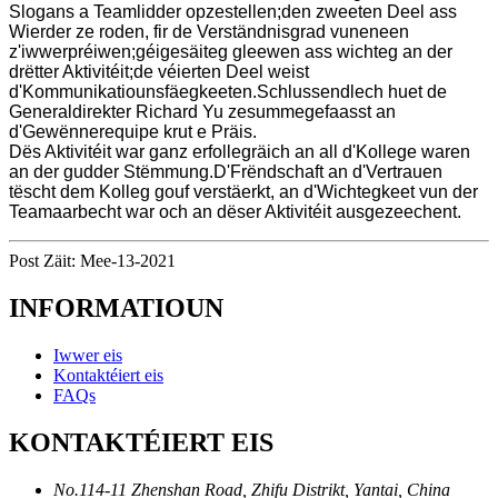
Slogans a Teamlidder opzestellen;den zweeten Deel ass
Wierder ze roden, fir de Verständnisgrad vuneneen
z'iwwerpréiwen;géigesäiteg gleewen ass wichteg an der
drëtter Aktivitéit;de véierten Deel weist
d'Kommunikatiounsfäegkeeten.Schlussendlech huet de
Generaldirekter Richard Yu zesummegefaasst an
d'Gewënnerequipe krut e Präis.
Dës Aktivitéit war ganz erfollegräich an all d'Kollege waren
an der gudder Stëmmung.D'Frëndschaft an d'Vertrauen
tëscht dem Kolleg gouf verstäerkt, an d'Wichtegkeet vun der
Teamaarbecht war och an dëser Aktivitéit ausgezeechent.
Post Zäit: Mee-13-2021
INFORMATIOUN
Iwwer eis
Kontaktéiert eis
FAQs
KONTAKTÉIERT EIS
No.114-11 Zhenshan Road, Zhifu Distrikt, Yantai, China