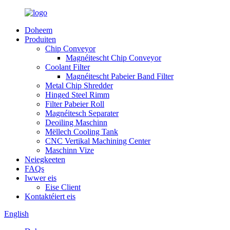
Doheem
Produiten
Chip Conveyor
Magnéitescht Chip Conveyor
Coolant Filter
Magnéitescht Pabeier Band Filter
Metal Chip Shredder
Hinged Steel Rimm
Filter Pabeier Roll
Magnéitesch Separater
Deoiling Maschinn
Mëllech Cooling Tank
CNC Vertikal Machining Center
Maschinn Vize
Neiegkeeten
FAQs
Iwwer eis
Eise Client
Kontaktéiert eis
English