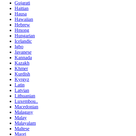
Gujarati
Haitian
Hausa
Hawaiian
Hebrew
Hmong
Hungarian
Icelandic
Igbo
Javanese
Kannada
Kazakh
Khmer
Kurdish
Kyrgyz
Latin
Latvian
Lithuanian
Luxembou..
Macedonian
Malagasy
Malay
Malayalam
Maltese
Maori