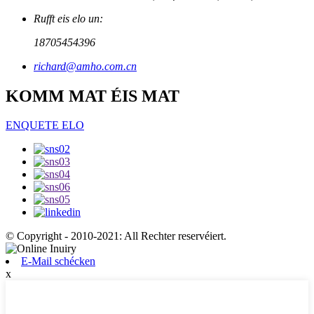
Rufft eis elo un:
18705454396
richard@amho.com.cn
KOMM MAT ÉIS MAT
ENQUETE ELO
© Copyright - 2010-2021: All Rechter reservéiert.
E-Mail schécken
x