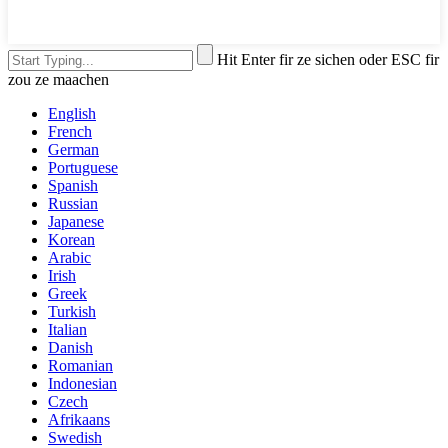
Hit Enter fir ze sichen oder ESC fir
zou ze maachen
English
French
German
Portuguese
Spanish
Russian
Japanese
Korean
Arabic
Irish
Greek
Turkish
Italian
Danish
Romanian
Indonesian
Czech
Afrikaans
Swedish