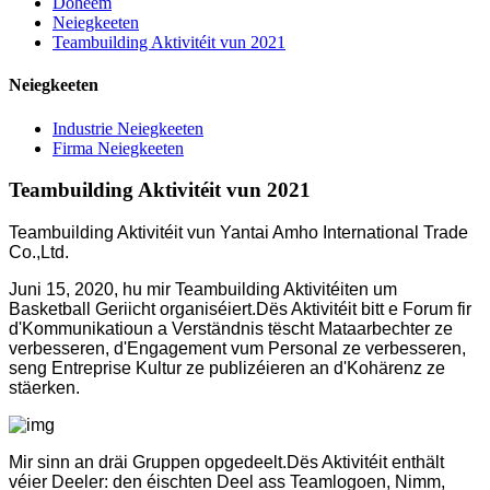
Doheem
Neiegkeeten
Teambuilding Aktivitéit vun 2021
Neiegkeeten
Industrie Neiegkeeten
Firma Neiegkeeten
Teambuilding Aktivitéit vun 2021
Teambuilding Aktivitéit vun Yantai Amho International Trade
Co.,Ltd.
Juni 15, 2020, hu mir Teambuilding Aktivitéiten um
Basketball Geriicht organiséiert.Dës Aktivitéit bitt e Forum fir
d'Kommunikatioun a Verständnis tëscht Mataarbechter ze
verbesseren, d'Engagement vum Personal ze verbesseren,
seng Entreprise Kultur ze publizéieren an d'Kohärenz ze
stäerken.
Mir sinn an dräi Gruppen opgedeelt.Dës Aktivitéit enthält
véier Deeler: den éischten Deel ass Teamlogoen, Nimm,