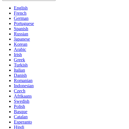
English
French
German
Portuguese
Spanish
Russian
Japanese
Korean
Arabic
Irish
Greek
Turkish
Italian
Danish
Romanian
Indonesian
Czech
Afrikaans
Swedish
Polish
Basque
Catalan
Esperanto
Hindi