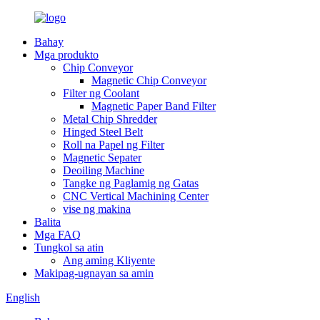
Bahay
Mga produkto
Chip Conveyor
Magnetic Chip Conveyor
Filter ng Coolant
Magnetic Paper Band Filter
Metal Chip Shredder
Hinged Steel Belt
Roll na Papel ng Filter
Magnetic Sepater
Deoiling Machine
Tangke ng Paglamig ng Gatas
CNC Vertical Machining Center
vise ng makina
Balita
Mga FAQ
Tungkol sa atin
Ang aming Kliyente
Makipag-ugnayan sa amin
English