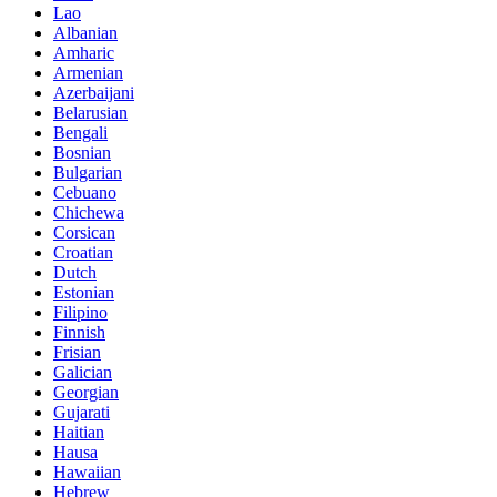
Lao
Albanian
Amharic
Armenian
Azerbaijani
Belarusian
Bengali
Bosnian
Bulgarian
Cebuano
Chichewa
Corsican
Croatian
Dutch
Estonian
Filipino
Finnish
Frisian
Galician
Georgian
Gujarati
Haitian
Hausa
Hawaiian
Hebrew