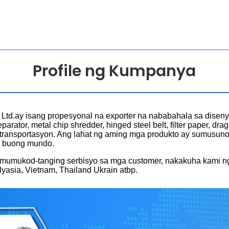
Profile ng Kumpanya
., Ltd.ay isang propesyonal na exporter na nababahala sa dis
eparator, metal chip shredder, hinged steel belt, filter paper, d
ansportasyon. Ang lahat ng aming mga produkto ay sumusunod
a buong mundo.
 namumukod-tanging serbisyo sa mga customer, nakakuha kami 
yasia, Vietnam, Thailand Ukrain atbp.