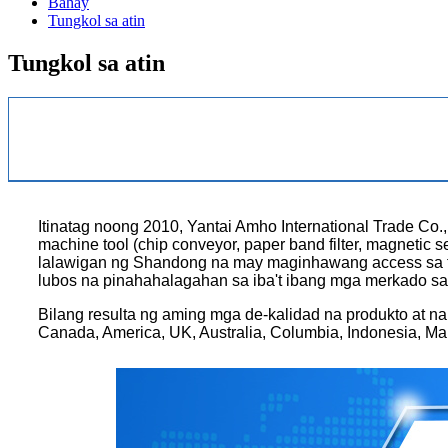
Bahay
Tungkol sa atin
Tungkol sa atin
Itinatag noong 2010, Yantai Amho International Trade Co
machine tool (chip conveyor, paper band filter, magnetic s
lalawigan ng Shandong na may maginhawang access sa tr
lubos na pinahahalagahan sa iba't ibang mga merkado s
Bilang resulta ng aming mga de-kalidad na produkto at
Canada, America, UK, Australia, Columbia, Indonesia, Mal