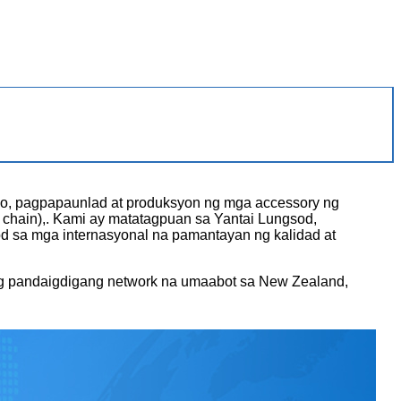
enyo, pagpapaunlad at produksyon ng mga accessory ng
rag chain),. Kami ay matatagpuan sa Yantai Lungsod,
 sa mga internasyonal na pamantayan ng kalidad at
ng pandaigdigang network na umaabot sa New Zealand,