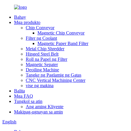
Bahay
Mga produkto
Chip Conveyor
Magnetic Chip Conveyor
Filter ng Coolant
Magnetic Paper Band Filter
Metal Chip Shredder
Hinged Steel Belt
Roll na Papel ng Filter
Magnetic Sepater
Deoiling Machine
Tangke ng Paglamig ng Gatas
CNC Vertical Machining Center
vise ng makina
Balita
Mga FAQ
Tungkol sa atin
Ang aming Kliyente
Makipag-ugnayan sa amin
English