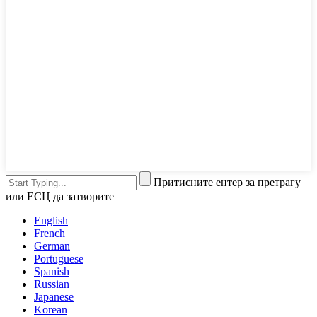
Притисните ентер за претрагу
или ЕСЦ да затворите
English
French
German
Portuguese
Spanish
Russian
Japanese
Korean