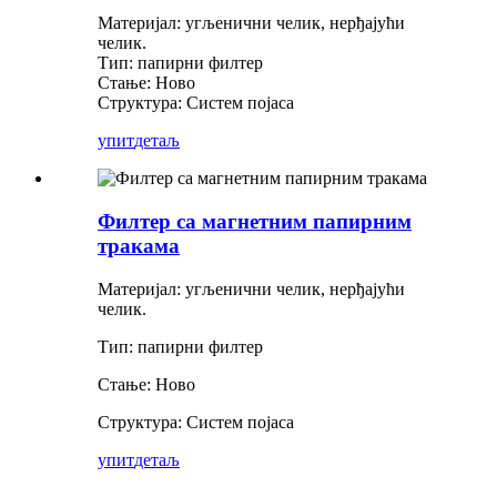
Материјал: угљенични челик, нерђајући
челик.
Тип: папирни филтер
Стање: Ново
Структура: Систем појаса
упит
детаљ
Филтер са магнетним папирним
тракама
Материјал: угљенични челик, нерђајући
челик.
Тип: папирни филтер
Стање: Ново
Структура: Систем појаса
упит
детаљ