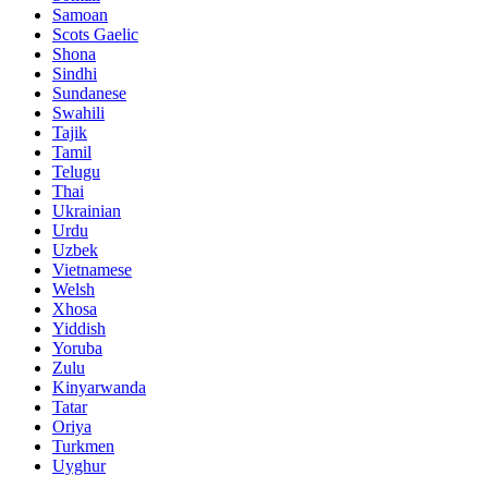
Samoan
Scots Gaelic
Shona
Sindhi
Sundanese
Swahili
Tajik
Tamil
Telugu
Thai
Ukrainian
Urdu
Uzbek
Vietnamese
Welsh
Xhosa
Yiddish
Yoruba
Zulu
Kinyarwanda
Tatar
Oriya
Turkmen
Uyghur