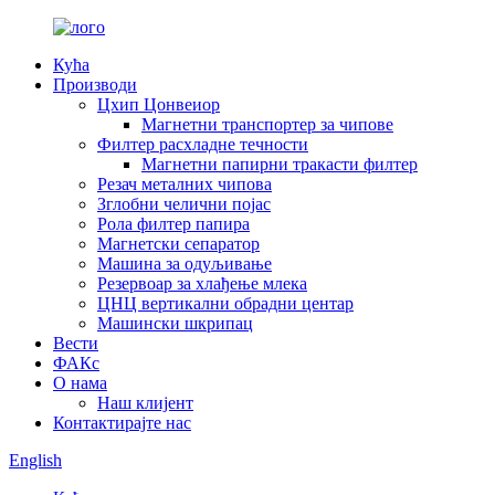
Кућа
Производи
Цхип Цонвеиор
Магнетни транспортер за чипове
Филтер расхладне течности
Магнетни папирни тракасти филтер
Резач металних чипова
Зглобни челични појас
Рола филтер папира
Магнетски сепаратор
Машина за одуљивање
Резервоар за хлађење млека
ЦНЦ вертикални обрадни центар
Машински шкрипац
Вести
ФАКс
О нама
Наш клијент
Контактирајте нас
English