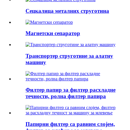
Сецкалица металних струготина
Магнетски сепаратор
Транспортер струготине за алатну
машину
Филтер папир за филтер расхладне
течности, ролна филтер папира
Папирни филтер са равним слојем,