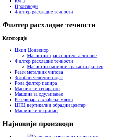
Кућа
Производи
Филтер расхладне течности
Филтер расхладне течности
Категорије
Цхип Цонвеиор
Магнетни транспортер за чипове
Филтер расхладне течности
Магнетни папирни тракасти филтер
Резач металних чипова
Зглобни челични појас
Рола филтер папира
Магнетски сепаратор
Машина за одуљивање
Резервоар за хлађење млека
ЦНЦ вертикални обрадни центар
Машински шкрипац
Најновији производи