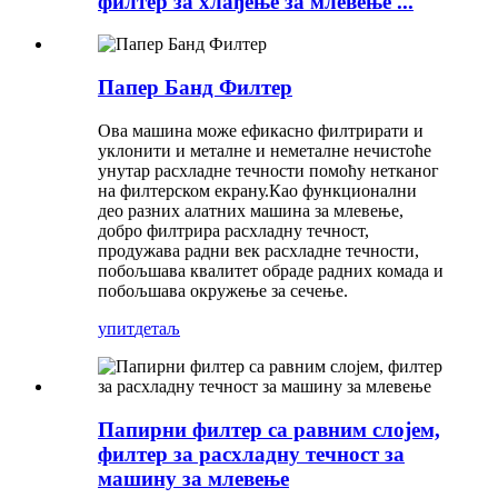
филтер за хлађење за млевење ...
Папер Банд Филтер
Ова машина може ефикасно филтрирати и
уклонити и металне и неметалне нечистоће
унутар расхладне течности помоћу нетканог
на филтерском екрану.Као функционални
део разних алатних машина за млевење,
добро филтрира расхладну течност,
продужава радни век расхладне течности,
побољшава квалитет обраде радних комада и
побољшава окружење за сечење.
упит
детаљ
Папирни филтер са равним слојем,
филтер за расхладну течност за
машину за млевење