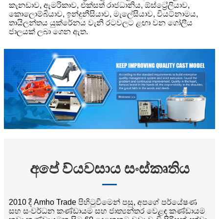
කැනඩාව, ඇමරිකාව, එක්සත් රාජධානිය, ඕස්ට්‍රේලියාව,
කොලොම්බියාව, ඉන්දුනීසියාව, මැලේසියාව, වියට්නාමය,
තායිලන්තය යුක්රේනය වැනි රටවලට ළඟා වන ගෝලීය
ජාලයක් ලබා ගෙන ඇත.
අපේ ව්යවසාය සංස්කෘතිය
2010 දී Amho Trade පිහිටුවීමෙන් පසු, අපගේ පර්යේෂණ
සහ සංවර්ධන කණ්ඩායම සහ ජාත්‍යන්තර වෙළඳ කණ්ඩායම