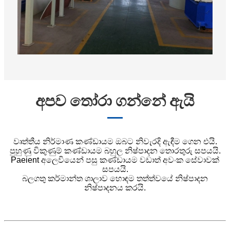
අපව තෝරා ගන්නේ ඇයි
වෘත්තීය නිර්මාණ කණ්ඩායම ඔබට නිවැරදි ඇඳීම ගෙන එයි.
පුහුණු විකුණුම් කණ්ඩායම බහුල නිෂ්පාදන තොරතුරු සපයයි.
Paeient අලෙවියෙන් පසු කණ්ඩායම වඩාත් අවංක සේවාවක්
සපයයි.
බලගතු කර්මාන්ත ශාලාව හොඳම තත්ත්වයේ නිෂ්පාදන
නිෂ්පාදනය කරයි.