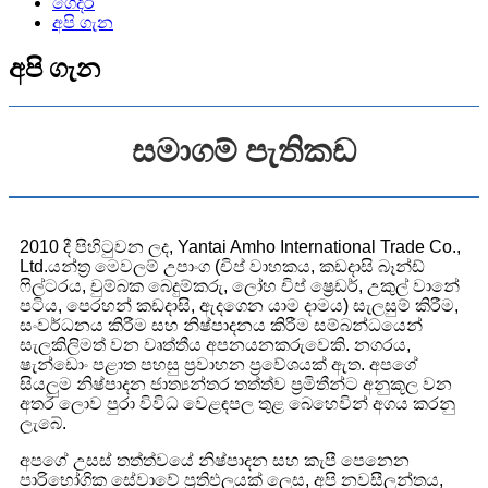
ගෙදර
අපි ගැන
අපි ගැන
සමාගම් පැතිකඩ
2010 දී පිහිටුවන ලද, Yantai Amho International Trade Co.,
Ltd.යන්ත්‍ර මෙවලම් උපාංග (චිප් වාහකය, කඩදාසි බෑන්ඩ්
ෆිල්ටරය, චුම්බක බෙදුම්කරු, ලෝහ චිප් ෂ්‍රෙඩර්, උකුල් වානේ
පටිය, පෙරහන් කඩදාසි, ඇදගෙන යාම දාමය) සැලසුම් කිරීම,
සංවර්ධනය කිරීම සහ නිෂ්පාදනය කිරීම සම්බන්ධයෙන්
සැලකිලිමත් වන වෘත්තීය අපනයනකරුවෙකි. නගරය,
ෂැන්ඩොං පළාත පහසු ප්‍රවාහන ප්‍රවේශයක් ඇත. අපගේ
සියලුම නිෂ්පාදන ජාත්‍යන්තර තත්ත්ව ප්‍රමිතීන්ට අනුකූල වන
අතර ලොව පුරා විවිධ වෙළඳපල තුළ බෙහෙවින් අගය කරනු
ලැබේ.
අපගේ උසස් තත්ත්වයේ නිෂ්පාදන සහ කැපී පෙනෙන
පාරිභෝගික සේවාවේ ප්‍රතිඵලයක් ලෙස, අපි නවසීලන්තය,