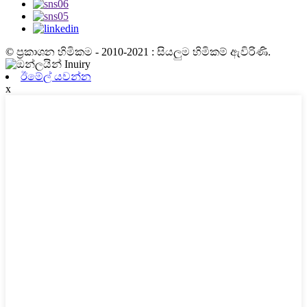
© ප්‍රකාශන හිමිකම - 2010-2021 : සියලුම හිමිකම් ඇවිරිණි.
ඊමේල් යවන්න
x