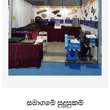
සමාගමේ සුදුසුකම්