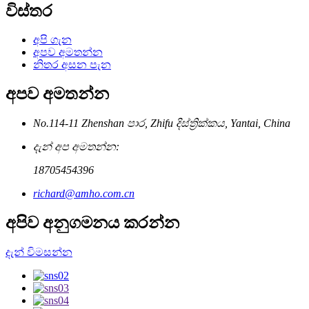
විස්තර
අපි ගැන
අපව අමතන්න
නිතර අසන පැන
අපව අමතන්න
No.114-11 Zhenshan පාර, Zhifu දිස්ත්‍රික්කය, Yantai, China
දැන් අප අමතන්න:
18705454396
richard@amho.com.cn
අපිව අනුගමනය කරන්න
දැන් විමසන්න