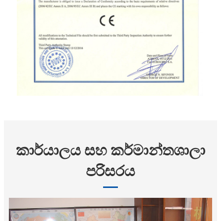
කාර්යාලය සහ කර්මාන්තශාලා
පරිසරය