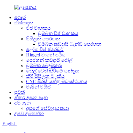
ගෙදර
නිෂ්පාදන
චිප් වාහකය
චුම්බක චිප් වාහකය
සිසිලන පෙරහන
චුම්බක කඩදාසි බෑන්ඩ් පෙරහන
ලෝහ චිප් ෂ්රෙඩර්
Hinged වානේ පටිය
පෙරහන් කඩදාසි රෝල්
චුම්බක බෙදුම්කරු
තෙල් ඉවත් කිරීමේ යන්ත්‍රය
කිරි සිසිලන ටැංකිය
CNC සිරස් යන්ත්‍ර මධ්‍යස්ථානය
මැෂින් වයිස්
පුවත්
නිතර අසන පැන
අපි ගැන
අපගේ සේවාදායකයා
අපව අමතන්න
English