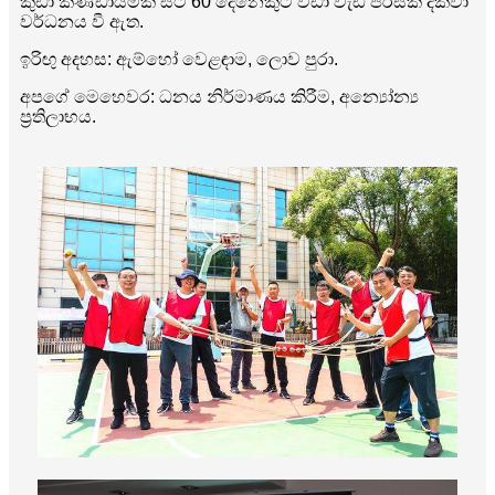
කුඩා කණ්ඩායමක සිට 60 දෙනෙකුට වඩා වැඩි පිරිසක් දක්වා
වර්ධනය වී ඇත.
ඉරිඟු අදහස: ඇම්හෝ වෙළඳාම, ලොව පුරා.
අපගේ මෙහෙවර: ධනය නිර්මාණය කිරීම, අන්‍යෝන්‍ය
ප්‍රතිලාභය.