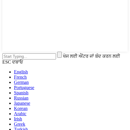
ਖੋਜ ਲਈ ਐਂਟਰ ਜਾਂ ਬੰਦ ਕਰਨ ਲਈ
ESC ਦਬਾਓ
English
French
German
Portuguese
Spanish
Russian
Japanese
Korean
Arabic
Irish
Greek
Turkish