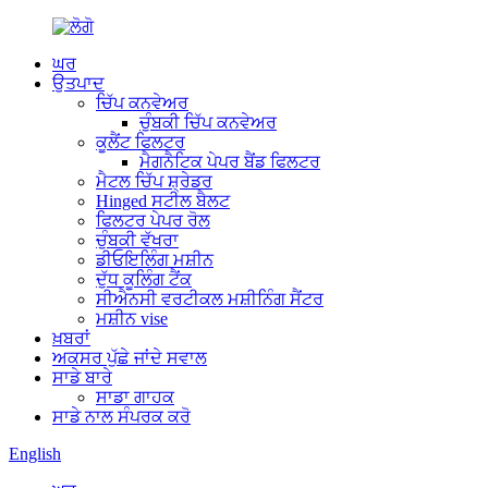
ਘਰ
ਉਤਪਾਦ
ਚਿੱਪ ਕਨਵੇਅਰ
ਚੁੰਬਕੀ ਚਿੱਪ ਕਨਵੇਅਰ
ਕੂਲੈਂਟ ਫਿਲਟਰ
ਮੈਗਨੈਟਿਕ ਪੇਪਰ ਬੈਂਡ ਫਿਲਟਰ
ਮੈਟਲ ਚਿੱਪ ਸ਼੍ਰੇਡਰ
Hinged ਸਟੀਲ ਬੈਲਟ
ਫਿਲਟਰ ਪੇਪਰ ਰੋਲ
ਚੁੰਬਕੀ ਵੱਖਰਾ
ਡੀਓਇਲਿੰਗ ਮਸ਼ੀਨ
ਦੁੱਧ ਕੂਲਿੰਗ ਟੈਂਕ
ਸੀਐਨਸੀ ਵਰਟੀਕਲ ਮਸ਼ੀਨਿੰਗ ਸੈਂਟਰ
ਮਸ਼ੀਨ vise
ਖ਼ਬਰਾਂ
ਅਕਸਰ ਪੁੱਛੇ ਜਾਂਦੇ ਸਵਾਲ
ਸਾਡੇ ਬਾਰੇ
ਸਾਡਾ ਗਾਹਕ
ਸਾਡੇ ਨਾਲ ਸੰਪਰਕ ਕਰੋ
English