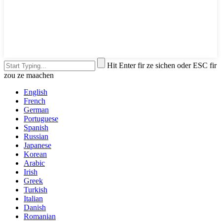
Hit Enter fir ze sichen oder ESC fir
zou ze maachen
English
French
German
Portuguese
Spanish
Russian
Japanese
Korean
Arabic
Irish
Greek
Turkish
Italian
Danish
Romanian