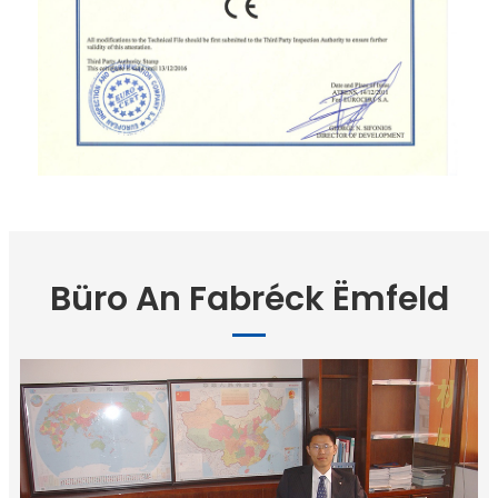
Büro An Fabréck Ëmfeld