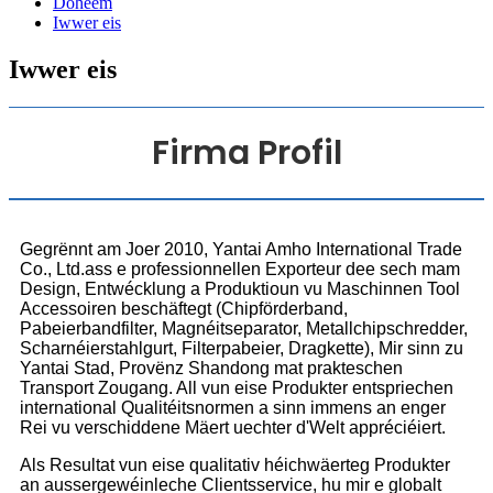
Doheem
Iwwer eis
Iwwer eis
Firma Profil
Gegrënnt am Joer 2010, Yantai Amho International Trade
Co., Ltd.ass e professionnellen Exporteur dee sech mam
Design, Entwécklung a Produktioun vu Maschinnen Tool
Accessoiren beschäftegt (Chipförderband,
Pabeierbandfilter, Magnéitseparator, Metallchipschredder,
Scharnéierstahlgurt, Filterpabeier, Dragkette), Mir sinn zu
Yantai Stad, Provënz Shandong mat prakteschen
Transport Zougang. All vun eise Produkter entspriechen
international Qualitéitsnormen a sinn immens an enger
Rei vu verschiddene Mäert uechter d'Welt appréciéiert.
Als Resultat vun eise qualitativ héichwäerteg Produkter
an aussergewéinleche Clientsservice, hu mir e globalt