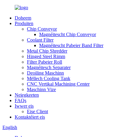
Doheem
Produiten
Chip Conveyor
Magnéitescht Chip Conveyor
Coolant Filter
Magnéitescht Pabeier Band Filter
Metal Chip Shredder
Hinged Steel Rimm
Filter Pabeier Roll
Magnéitesch Separater
Deoiling Maschinn
Mëllech Cooling Tank
CNC Vertikal Machining Center
Maschinn Vize
Neiegkeeten
FAQs
Iwwer eis
Eise Client
Kontaktéiert eis
English