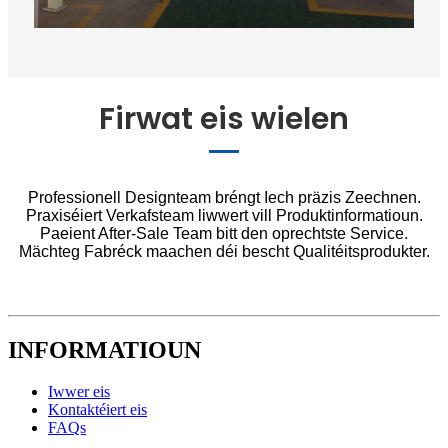
Firwat eis wielen
Professionell Designteam bréngt Iech präzis Zeechnen.
Praxiséiert Verkafsteam liwwert vill Produktinformatioun.
Paeient After-Sale Team bitt den oprechtste Service.
Mächteg Fabréck maachen déi bescht Qualitéitsprodukter.
INFORMATIOUN
Iwwer eis
Kontaktéiert eis
FAQs