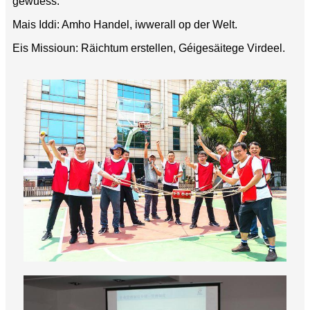
gewuess.
Mais Iddi: Amho Handel, iwwerall op der Welt.
Eis Missioun: Räichtum erstellen, Géigesäitege Virdeel.