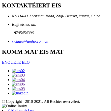
KONTAKTÉIERT EIS
No.114-11 Zhenshan Road, Zhifu Distrikt, Yantai, China
Rufft eis elo un:
18705454396
richard@amho.com.cn
KOMM MAT ÉIS MAT
ENQUETE ELO
© Copyright - 2010-2021: All Rechter reservéiert.
E-Mail schécken