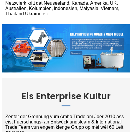
Netzwierk kritt dat Neuseeland, Kanada, Amerika, UK,
Australien, Kolumbien, Indonesien, Malyasia, Vietnam,
Thailand Ukraine etc.
Eis Enterprise Kultur
Zënter der Grënnung vum Amho Trade am Joer 2010 ass
eist Fuerschungs- an Entwécklungsteam & International
Trade Team vun engem klenge Grupp op méi wéi 60 Leit