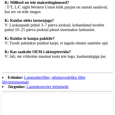
K: Millised on teie maksetingimused?
: T/T, L/C sight.Western Union kõik paypat on samuti saadaval,
kui see on teile mugav.
K: Kuidas oleks tarneajaga?
V: Laokaupade puhul 3–7 päeva jooksul, kohandatud toodete
puhul 10–25 päeva jooksul pärast sissemakse laekumist.
K: Kuidas te kaupa pakkite?
V: Toode pakitakse puidust karpi, et tagada ohutus saatmise ajal.
K: Kas saaksite OEM-i aktsepteerida?
V: Jah, me võiksime masinat toota teie logo, kaubamärgiga jne.
Eelmine:
Lamepaberfilter, jahutusvedeliku filter
lihvimismasinale
Järgmine:
Laastukonveier tööpingile