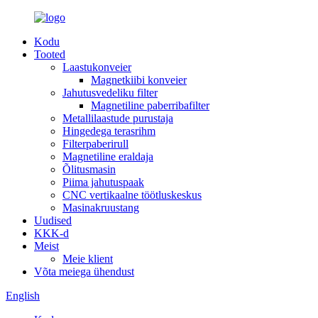
Kodu
Tooted
Laastukonveier
Magnetkiibi konveier
Jahutusvedeliku filter
Magnetiline paberribafilter
Metallilaastude purustaja
Hingedega terasrihm
Filterpaberirull
Magnetiline eraldaja
Õlitusmasin
Piima jahutuspaak
CNC vertikaalne töötluskeskus
Masinakruustang
Uudised
KKK-d
Meist
Meie klient
Võta meiega ühendust
English