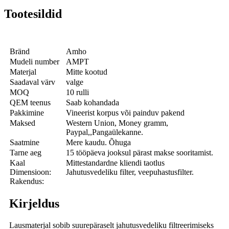
Tootesildid
Bränd
Amho
Mudeli number
AMPT
Materjal
Mitte kootud
Saadaval värv
valge
MOQ
10 rulli
QEM teenus
Saab kohandada
Pakkimine
Vineerist korpus või painduv pakend
Maksed
Western Union, Money gramm,
Paypal,,Pangaülekanne.
Saatmine
Mere kaudu. Õhuga
Tarne aeg
15 tööpäeva jooksul pärast makse sooritamist.
Kaal
Mittestandardne kliendi taotlus
Dimensioon:
Jahutusvedeliku filter, veepuhastusfilter.
Rakendus:
Kirjeldus
Lausmaterjal sobib suurepäraselt jahutusvedeliku filtreerimiseks