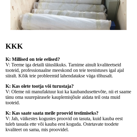
KKK
K: Millised on teie eelised?
V: Teeme iga detaili täiuslikuks. Tarnime ainult kvaliteetseid
tooteid, professionaalne meeskond on teie teenistuses igal ajal
siiralt. Kõik teie probleemid lahendatakse väga tõhusalt.
K: Kas olete tootja või turustaja?
V: Oleme nii manufaktuur kui ka kaubandusettevõte, nii et saame
tänu oma suurepärasele kauplemisjõule aidata teil osta muid
tooteid.
K: Kas saate saata meile proovid testimiseks?
V: Jah, väikestes kogustes proovid on tasuta, kuid kauba eest
tuleb tasuda ette või kauba eest koguda. Ostetavate toodete
kvaliteet on sama, mis proovidel.