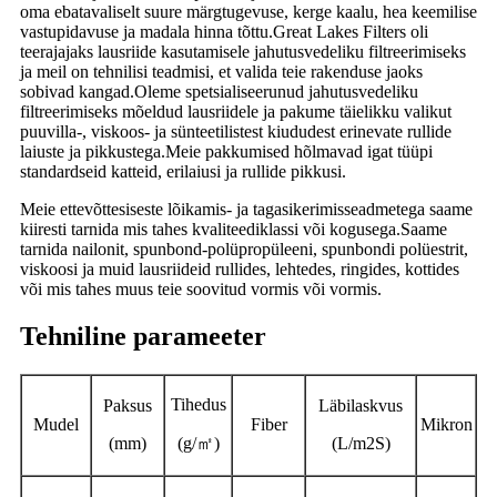
oma ebatavaliselt suure märgtugevuse, kerge kaalu, hea keemilise
vastupidavuse ja madala hinna tõttu.Great Lakes Filters oli
teerajajaks lausriide kasutamisele jahutusvedeliku filtreerimiseks
ja meil on tehnilisi teadmisi, et valida teie rakenduse jaoks
sobivad kangad.Oleme spetsialiseerunud jahutusvedeliku
filtreerimiseks mõeldud lausriidele ja pakume täielikku valikut
puuvilla-, viskoos- ja sünteetilistest kiududest erinevate rullide
laiuste ja pikkustega.Meie pakkumised hõlmavad igat tüüpi
standardseid katteid, erilaiusi ja rullide pikkusi.
Meie ettevõttesiseste lõikamis- ja tagasikerimisseadmetega saame
kiiresti tarnida mis tahes kvaliteediklassi või kogusega.Saame
tarnida nailonit, spunbond-polüpropüleeni, spunbondi polüestrit,
viskoosi ja muid lausriideid rullides, lehtedes, ringides, kottides
või mis tahes muus teie soovitud vormis või vormis.
Tehniline parameeter
Tihedus
Paksus
Läbilaskvus
Mudel
Fiber
Mikron
(mm)
(g/
㎡
)
(L/m2S)