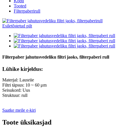
Kodu
Tooted
Filterpaberirull
Filterpaber jahutusvedeliku filtri jaoks, filterpaberi rull
Lühike kirjeldus:
Materjal: Lausriie
Filtri täpsus: 10 ~ 60 μm
Seisukord: Uus
Struktuur: rull
Saatke meile e-kiri
Toote üksikasjad