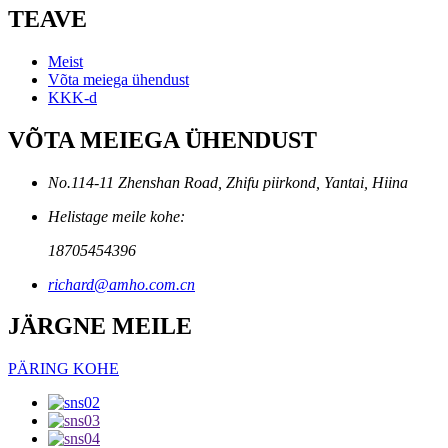
TEAVE
Meist
Võta meiega ühendust
KKK-d
VÕTA MEIEGA ÜHENDUST
No.114-11 Zhenshan Road, Zhifu piirkond, Yantai, Hiina
Helistage meile kohe:
18705454396
richard@amho.com.cn
JÄRGNE MEILE
PÄRING KOHE