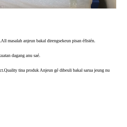
.All masalah anjeun bakal direngsekeun pisan éfisién.
kuatan dagang anu saé.
ct.Quality tina produk Anjeun gé dibeuli bakal sarua jeung nu