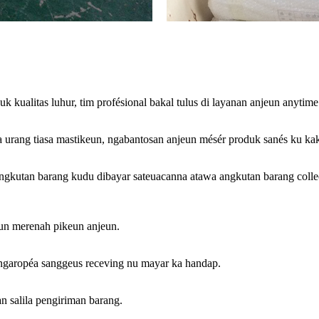
 kualitas luhur, tim profésional bakal tulus di layanan anjeun anytime
urang tiasa mastikeun, ngabantosan anjeun mésér produk sanés ku ka
i angkutan barang kudu dibayar sateuacanna atawa angkutan barang colle
amun merenah pikeun anjeun.
 ngaropéa sanggeus receving nu mayar ka handap.
n salila pengiriman barang.