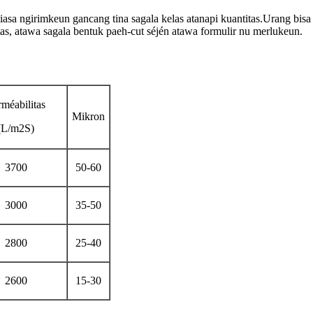
g tiasa ngirimkeun gancang tina sagala kelas atanapi kuantitas.Urang b
as, atawa sagala bentuk paeh-cut séjén atawa formulir nu merlukeun.
méabilitas
Mikron
(L/m2S)
3700
50-60
3000
35-50
2800
25-40
2600
15-30