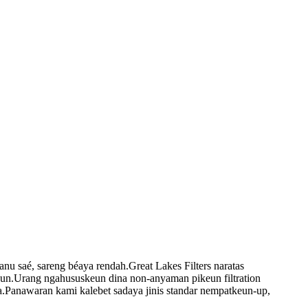
anu saé, sareng béaya rendah.Great Lakes Filters naratas
jeun.Urang ngahususkeun dina non-anyaman pikeun filtration
na.Panawaran kami kalebet sadaya jinis standar nempatkeun-up,