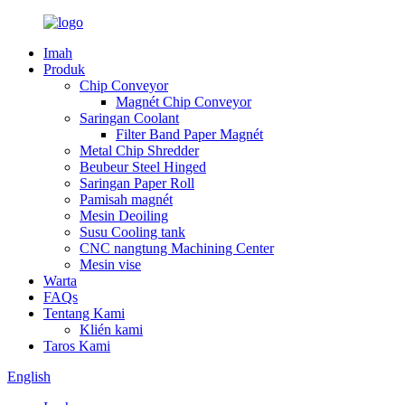
Imah
Produk
Chip Conveyor
Magnét Chip Conveyor
Saringan Coolant
Filter Band Paper Magnét
Metal Chip Shredder
Beubeur Steel Hinged
Saringan Paper Roll
Pamisah magnét
Mesin Deoiling
Susu Cooling tank
CNC nangtung Machining Center
Mesin vise
Warta
FAQs
Tentang Kami
Klién kami
Taros Kami
English