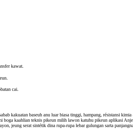
ansfer kawat.
eun.
obatan cai.
sabab kakuatan baseuh anu luar biasa tinggi, hampang, résistansi kimia 
mi boga kaahlian teknis pikeun milih lawon katuhu pikeun aplikasi An
ayon, jeung serat sintétik dina rupa-rupa lebar gulungan sarta panjang