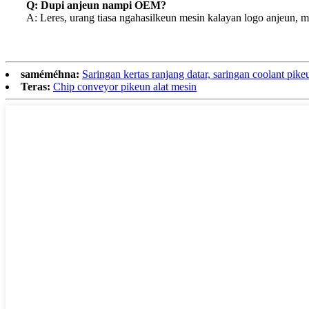
Q: Dupi anjeun nampi OEM?
A: Leres, urang tiasa ngahasilkeun mesin kalayan logo anjeun, me
saméméhna:
Saringan kertas ranjang datar, saringan coolant pik
Teras:
Chip conveyor pikeun alat mesin