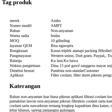
Tag produk
merek
Amho
Nomer modél
AMPT
Bahan
Non-anyaman
Warna sadia
bodas
MOQ
10 gilinding
layanan QEM
Bisa ngaropéa
Bungkusan
Kasus triplek atanapi packing fléksibel
Pangmayaran
Western union, Duit gram, Paypal,, Tr
Balanja
Ku laut.Ku hawa
Waktos pangiriman
Dina 15 poé gawé sanggeus mayar anj
Diménsi beurat:
Paménta non-standarCustomer
Aplikasi:
Filter coolant, filter durm pikeun peng
Katerangan
Bahan non-anyaman luar biasa pikeun aplikasi filtrasi coolant ku
pamakéan lawon non-anyaman pikeun filtration coolant sarta ka
coolant sarta nawarkeun rentang lengkep kapadetan dina katun, r
lebar khusus, sareng panjangna gulungan.