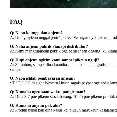
FAQ
Q: Naon kaunggulan anjeun?
A: Urang nyieun unggal jéntré perfect.We ngan nyadiakeun produk
Q: Naha anjeun pabrik atanapi distributor?
A: Kami mangrupikeun pabrik ogé perusahaan dagang, ku kituna 
Q: Dupi anjeun ngirim kami sampel pikeun nguji?
A: Sumuhun, sampel dina kuantitas leutik bakal jadi gratis, tap
sampel.
Q: Naon istilah pembayaran anjeun?
: T / T, L / C di sight.Western Union sagala paypat oge sadia l
Q: Kumaha ngeunaan waktu pangiriman?
A: Dina 3-7 poé pikeun stock barang, 10-25 poé pikeun produk
Q: Kumaha anjeun pak alus?
A: Produk bakal pak dina kasus kai pikeun mastikeun kasalameta