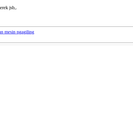
rek jsb,.
eun mesin ngagiling