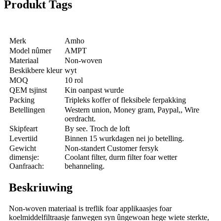
Produkt Tags
Merk
Amho
Model nûmer
AMPT
Materiaal
Non-woven
Beskikbere kleur
wyt
MOQ
10 rol
QEM tsjinst
Kin oanpast wurde
Packing
Tripleks koffer of fleksibele ferpakking
Betellingen
Western union, Money gram, Paypal,, Wire
oerdracht.
Skipfeart
By see. Troch de loft
Levertiid
Binnen 15 wurkdagen nei jo betelling.
Gewicht
Non-standert Customer fersyk
dimensje:
Coolant filter, durm filter foar wetter
Oanfraach:
behanneling.
Beskriuwing
Non-woven materiaal is treflik foar applikaasjes foar
koelmiddelfiltraasje fanwegen syn ûngewoan hege wiete sterkte,