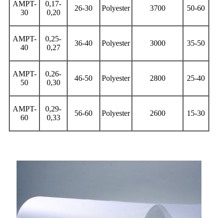
AMPT-
0,17-
26-30
Polyester
3700
50-60
30
0,20
AMPT-
0,25-
36-40
Polyester
3000
35-50
40
0,27
AMPT-
0,26-
46-50
Polyester
2800
25-40
50
0,30
AMPT-
0,29-
56-60
Polyester
2600
15-30
60
0,33