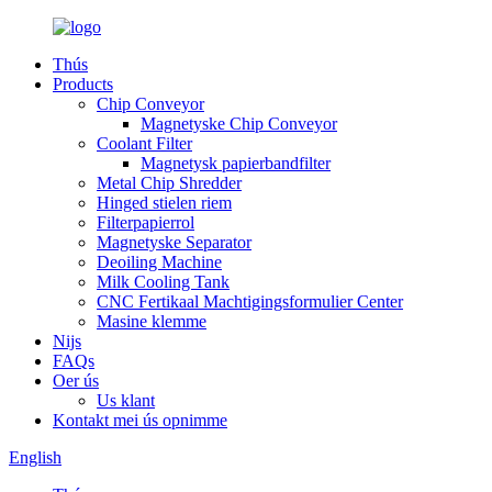
Thús
Products
Chip Conveyor
Magnetyske Chip Conveyor
Coolant Filter
Magnetysk papierbandfilter
Metal Chip Shredder
Hinged stielen riem
Filterpapierrol
Magnetyske Separator
Deoiling Machine
Milk Cooling Tank
CNC Fertikaal Machtigingsformulier Center
Masine klemme
Nijs
FAQs
Oer ús
Us klant
Kontakt mei ús opnimme
English