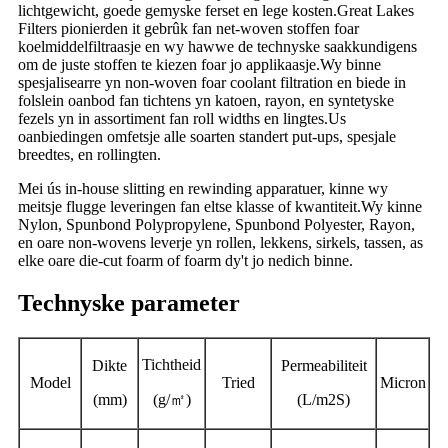
lichtgewicht, goede gemyske ferset en lege kosten.Great Lakes
Filters pionierden it gebrûk fan net-woven stoffen foar
koelmiddelfiltraasje en wy hawwe de technyske saakkundigens
om de juste stoffen te kiezen foar jo applikaasje.Wy binne
spesjalisearre yn non-woven foar coolant filtration en biede in
folslein oanbod fan tichtens yn katoen, rayon, en syntetyske
fezels yn in assortiment fan roll widths en lingtes.Us
oanbiedingen omfetsje alle soarten standert put-ups, spesjale
breedtes, en rollingten.
Mei ús in-house slitting en rewinding apparatuer, kinne wy ​​
meitsje flugge leveringen fan eltse klasse of kwantiteit.Wy kinne
Nylon, Spunbond Polypropylene, Spunbond Polyester, Rayon,
en oare non-wovens leverje yn rollen, lekkens, sirkels, tassen, as
elke oare die-cut foarm of foarm dy't jo nedich binne.
Technyske parameter
Tichtheid
Dikte
Permeabiliteit
Model
Tried
Micron
(mm)
(g/
㎡
)
(L/m2S)