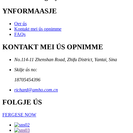
YNFORMAASJE
Oer ús
Kontakt mei ús opnimme
FAQs
KONTAKT MEI ÚS OPNIMME
No.114-11 Zhenshan Road, Zhifu District, Yantai, Sina
Skilje ús no:
18705454396
richard@amho.com.cn
FOLGJE ÚS
FERGESE NOW