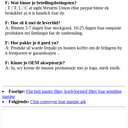
F: Wat binne jo betellingsbetingsten?
: T / T, L / C at sight.Western Union eltse paypat binne ek
beskikber as it is handich foar dy.
F: Hoe sit it mei de levertiid?
A: Binnen 3-7 dagen foar stockguod, 10-25 dagen foar oanpaste
produkten nei ûntfangst fan de oanbetaling.
F: Hoe pakke jo it goed yn?
A: Produkt sil wurde ferpakt yn houten koffer om de feiligens by
it ferstjoeren te garandearjen ..
F: Kinne jo OEM akseptearje?
A: Ja, wy koene de masine produsearje mei jo logo, merk ensfh.
Foarige:
Flat bed papier filter, koelvloeistof filter foar grinding
masine
Folgjende:
Chip conveyor foar masine ark