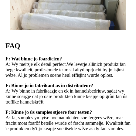
FAQ
F: Wat binne jo foardielen?
A: Wy meitsje elk detail perfect.We leverje allinich produkt fan
hege kwaliteit, profesjonele team sil altyd oprjocht by jo tsjinst
wêze. Al jo problemen soene heul effisjint wurde oplost.
F: Binne jo in fabrikant as in distributeur?
A: Wy binne in fabrikaazje en ek in hannelsbedriuw, sadat wy
kinne soargje dat jo oare produkten kinne keapje op grûn fan ús
treflike hannelskrêft.
F: Kinne jo ús samples stjoere foar testen?
A: Ja, samples yn lytse hoemannichten soe fergees wêze, mar
fracht moat foarôf betelle wurde of fracht sammelje. Kwaliteit fan
'e produkten dy't jo keapje soe itselde wêze as dy fan samples.