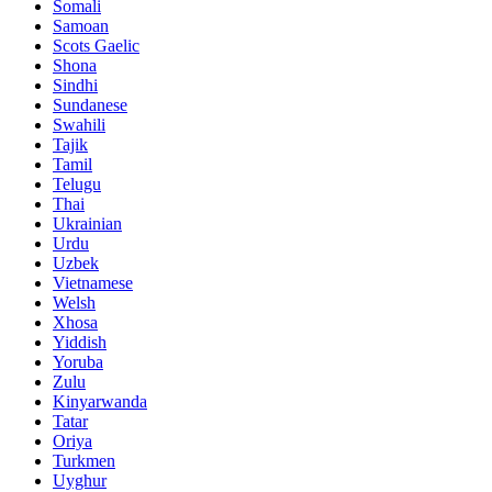
Somali
Samoan
Scots Gaelic
Shona
Sindhi
Sundanese
Swahili
Tajik
Tamil
Telugu
Thai
Ukrainian
Urdu
Uzbek
Vietnamese
Welsh
Xhosa
Yiddish
Yoruba
Zulu
Kinyarwanda
Tatar
Oriya
Turkmen
Uyghur