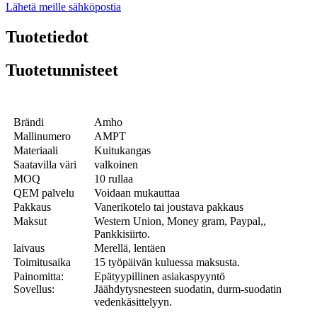
Lähetä meille sähköpostia
Tuotetiedot
Tuotetunnisteet
Brändi
Amho
Mallinumero
AMPT
Materiaali
Kuitukangas
Saatavilla väri
valkoinen
MOQ
10 rullaa
QEM palvelu
Voidaan mukauttaa
Pakkaus
Vanerikotelo tai joustava pakkaus
Maksut
Western Union, Money gram, Paypal,,
Pankkisiirto.
laivaus
Merellä, lentäen
Toimitusaika
15 työpäivän kuluessa maksusta.
Painomitta:
Epätyypillinen asiakaspyyntö
Sovellus:
Jäähdytysnesteen suodatin, durm-suodatin
vedenkäsittelyyn.