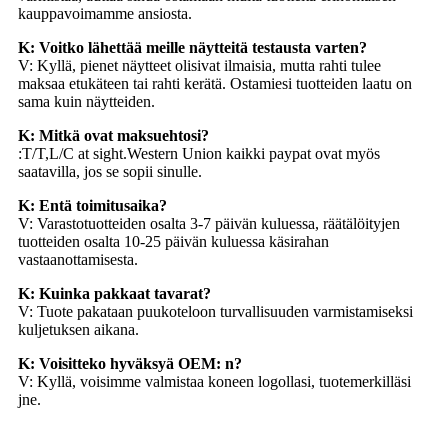
kauppavoimamme ansiosta.
K: Voitko lähettää meille näytteitä testausta varten?
V: Kyllä, pienet näytteet olisivat ilmaisia, mutta rahti tulee
maksaa etukäteen tai rahti kerätä. Ostamiesi tuotteiden laatu on
sama kuin näytteiden.
K: Mitkä ovat maksuehtosi?
:T/T,L/C at sight.Western Union kaikki paypat ovat myös
saatavilla, jos se sopii sinulle.
K: Entä toimitusaika?
V: Varastotuotteiden osalta 3-7 päivän kuluessa, räätälöityjen
tuotteiden osalta 10-25 päivän kuluessa käsirahan
vastaanottamisesta.
K: Kuinka pakkaat tavarat?
V: Tuote pakataan puukoteloon turvallisuuden varmistamiseksi
kuljetuksen aikana.
K: Voisitteko hyväksyä OEM: n?
V: Kyllä, voisimme valmistaa koneen logollasi, tuotemerkilläsi
jne.