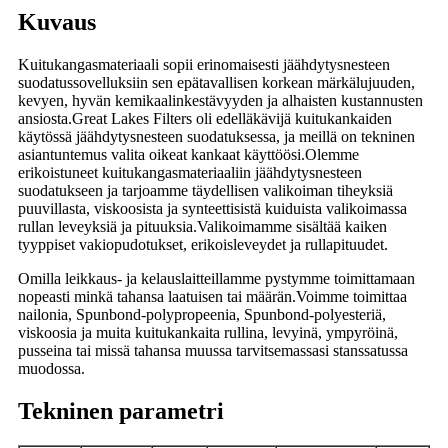
Kuvaus
Kuitukangasmateriaali sopii erinomaisesti jäähdytysnesteen
suodatussovelluksiin sen epätavallisen korkean märkälujuuden,
kevyen, hyvän kemikaalinkestävyyden ja alhaisten kustannusten
ansiosta.Great Lakes Filters oli edelläkävijä kuitukankaiden
käytössä jäähdytysnesteen suodatuksessa, ja meillä on tekninen
asiantuntemus valita oikeat kankaat käyttöösi.Olemme
erikoistuneet kuitukangasmateriaaliin jäähdytysnesteen
suodatukseen ja tarjoamme täydellisen valikoiman tiheyksiä
puuvillasta, viskoosista ja synteettisistä kuiduista valikoimassa
rullan leveyksiä ja pituuksia.Valikoimamme sisältää kaiken
tyyppiset vakiopudotukset, erikoisleveydet ja rullapituudet.
Omilla leikkaus- ja kelauslaitteillamme pystymme toimittamaan
nopeasti minkä tahansa laatuisen tai määrän.Voimme toimittaa
nailonia, Spunbond-polypropeenia, Spunbond-polyesteriä,
viskoosia ja muita kuitukankaita rullina, levyinä, ympyröinä,
pusseina tai missä tahansa muussa tarvitsemassasi stanssatussa
muodossa.
Tekninen parametri