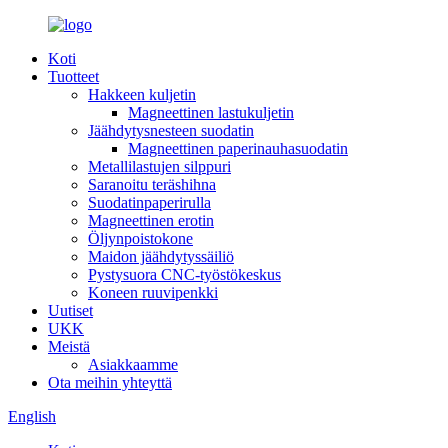
Koti
Tuotteet
Hakkeen kuljetin
Magneettinen lastukuljetin
Jäähdytysnesteen suodatin
Magneettinen paperinauhasuodatin
Metallilastujen silppuri
Saranoitu teräshihna
Suodatinpaperirulla
Magneettinen erotin
Öljynpoistokone
Maidon jäähdytyssäiliö
Pystysuora CNC-työstökeskus
Koneen ruuvipenkki
Uutiset
UKK
Meistä
Asiakkaamme
Ota meihin yhteyttä
English