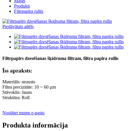
Mājas
Produkti
Filtrpapīra rullis
Filtrpapīrs dzesēšanas šķidruma filtram, filtra papīra rullis
Īss apraksts:
Materiāls: neausts
Filtra precizitāte: 10 ~ 60 μm
Stāvoklis: Jauns
Struktūra: Roll
Nosūtiet mums e-pastu
Produkta informācija