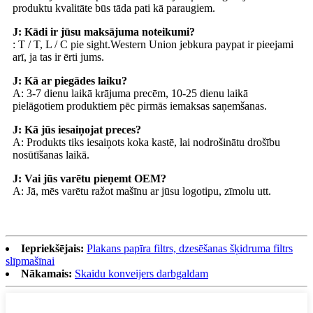
produktu kvalitāte būs tāda pati kā paraugiem.
J: Kādi ir jūsu maksājuma noteikumi?
: T / T, L / C pie sight.Western Union jebkura paypat ir pieejami
arī, ja tas ir ērti jums.
J: Kā ar piegādes laiku?
A: 3-7 dienu laikā krājuma precēm, 10-25 dienu laikā
pielāgotiem produktiem pēc pirmās iemaksas saņemšanas.
J: Kā jūs iesaiņojat preces?
A: Produkts tiks iesaiņots koka kastē, lai nodrošinātu drošību
nosūtīšanas laikā.
J: Vai jūs varētu pieņemt OEM?
A: Jā, mēs varētu ražot mašīnu ar jūsu logotipu, zīmolu utt.
Iepriekšējais:
Plakans papīra filtrs, dzesēšanas šķidruma filtrs
slīpmašīnai
Nākamais:
Skaidu konveijers darbgaldam