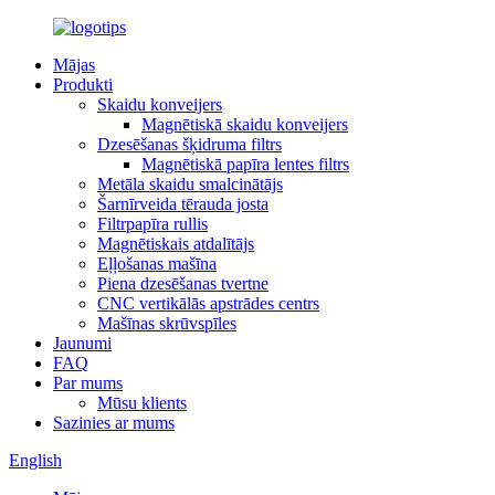
Mājas
Produkti
Skaidu konveijers
Magnētiskā skaidu konveijers
Dzesēšanas šķidruma filtrs
Magnētiskā papīra lentes filtrs
Metāla skaidu smalcinātājs
Šarnīrveida tērauda josta
Filtrpapīra rullis
Magnētiskais atdalītājs
Eļļošanas mašīna
Piena dzesēšanas tvertne
CNC vertikālās apstrādes centrs
Mašīnas skrūvspīles
Jaunumi
FAQ
Par mums
Mūsu klients
Sazinies ar mums
English