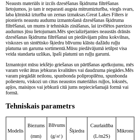
Neausts materiāls ir izcils dzesēšanas šķidruma filtrēšanas
lietojumos, jo tam ir neparasti augsta mitrumizturība, viegls svars,
laba ķīmiskā izturība un zemas izmaksas.Great Lakes Filters ir
pionieris neaustu audumu izmantošanā dzesēšanas šķidruma
filtrēšanai, un mums ir tehniskās zināšanas, lai izvēlētos pareizos
audumus jūsu lietojumam.Mēs specializējamies neaustās drānās
dzesēšanas šķidruma filtrēšanai un piedāvājam pilnu kokvilnas,
viskozes un sintētisko šķiedru blīvumu klāstu dažādu ruļļu
platuma un garuma sortimentā.Mūsu piedāvājumā ietilpst visa
veida standarta uzlikas, īpaši platumi un ruļļu garumi.
Izmantojot mūsu iekšējo griešanas un pārtīšanas aprīkojumu, mēs
varam veikt ātras jebkuras kvalitātes vai daudzuma piegādes.Mēs
varam piegādāt neilonu, spunbonda polipropilēnu, spunbonda
poliesteru, viskozi un citus neaustos materiālus ruļļos, ​​loksnēs,
apļos, maisiņos vai jebkurā citā jums nepieciešamajā formā vai
formā.
Tehniskais parametrs
Blīvums
Biezums
Caurlaidība
Modelis
Šķiedra
Mikrons
(mm)
(g/
㎡
)
(L/m2S)