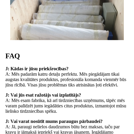
FAQ
J: Kādas ir jūsu priekšrocības?
A: Mēs padarām katru detaļu perfektu. Mēs piegādājam tikai
augstas kvalitātes produktus, profesionāla komanda vienmēr būs
jūsu rīcībā. Visas jūsu problēmas tiks atrisinātas ļoti efektīvi.
J: Vai jūs esat ražotājs vai izplatītājs?
A: Mēs esam fabrika, kā arī tirdzniecības uzņēmums, tāpēc mēs
varam palīdzēt jums iegādāties citus produktus, izmantojot mūsu
lielisko tirdzniecības spēku.
J: Vai varat nosūtīt mums paraugus pārbaudei?
A: Jā, paraugi nelielos daudzumos būtu bez maksas, taču par
kravu ir jāmaksā iepriekš vai kravas jāsaņem. Iegādājamo