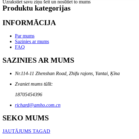
Uzrakstiet savu ziņu šeit un nosūtiet to mums
Produktu kategorijas
INFORMĀCIJA
Par mums
Sazinies ar mums
FAQ
SAZINIES AR MUMS
Nr.114-11 Zhenshan Road, Zhifu rajons, Yantai, Ķīna
Zvaniet mums tūlīt:
18705454396
richard@amho.com.cn
SEKO MUMS
JAUTĀJUMS TAGAD