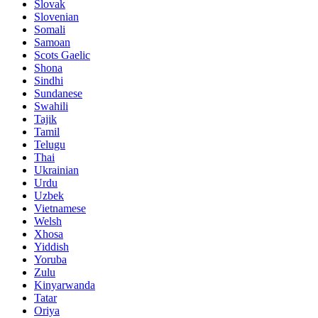
Slovak
Slovenian
Somali
Samoan
Scots Gaelic
Shona
Sindhi
Sundanese
Swahili
Tajik
Tamil
Telugu
Thai
Ukrainian
Urdu
Uzbek
Vietnamese
Welsh
Xhosa
Yiddish
Yoruba
Zulu
Kinyarwanda
Tatar
Oriya