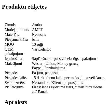
Produktu etiķetes
Zīmols
Amho
Modeļa numurs
AMPT
Materiāls
Neaustas
Pieejama krāsa
balts
MOQ
10 ruļļi
QEM
Var pielāgot
pakalpojums
Iepakošana
Saplākšņa korpuss vai elastīgs iepakojums
Maksājumi
Western Union, Money gram,
Paypal,,Pārskaitījums.
Piegāde
Pa jūru, pa gaisu
Piegādes laiks
15 darba dienu laikā pēc maksājuma veikšanas.
Svara izmērs:
Nestandarta Klienta pieprasījums
Pielietojums:
Dzesēšanas šķidruma filtrs, cietais filtrs ūdens
attīrīšanai.
Apraksts