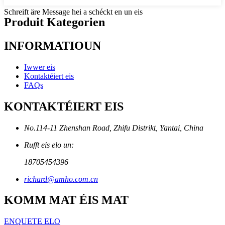
Schreift äre Message hei a schéckt en un eis
Produit Kategorien
INFORMATIOUN
Iwwer eis
Kontaktéiert eis
FAQs
KONTAKTÉIERT EIS
No.114-11 Zhenshan Road, Zhifu Distrikt, Yantai, China
Rufft eis elo un:
18705454396
richard@amho.com.cn
KOMM MAT ÉIS MAT
ENQUETE ELO