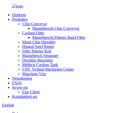
Doheem
Produiten
Chip Conveyor
Magnéitescht Chip Conveyor
Coolant Filter
Magnéitescht Pabeier Band Filter
Metal Chip Shredder
Hinged Steel Rimm
Filter Pabeier Roll
Magnéitesch Separater
Deoiling Maschinn
Mëllech Cooling Tank
CNC Vertikal Machining Center
Maschinn Vize
Neiegkeeten
FAQs
Iwwer eis
Eise Client
Kontaktéiert eis
English