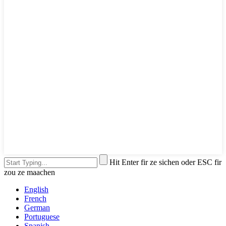
Hit Enter fir ze sichen oder ESC fir
zou ze maachen
English
French
German
Portuguese
Spanish