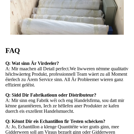
FAQ
Q: Wat sinn Är Virdeeler?
A: Mir maachen all Detail perfect.We liwweren nëmme qualitativ
héichwäerteg Produkt, professionnell Team wäert zu all Moment
éierlech zu Ärem Service sinn. All Är Probleemer wieren ganz
effizient geléist.
Q: Sidd Dir Fabrikatioun oder Distributeur?
A: Mir sinn eng Fabrik wéi och eng Handelsfirma, sou datt mir
kënne garantéieren, Iech ze hëllefen aner Produkter ze kafen
duerch eis exzellent Handelsmuecht.
Q: Kënnt Dir eis Echantillon fir Testen schécken?
A: Jo, Echantillon a klenge Quantitéite wier gratis ginn, mee
Gidderween soll am Viraus bezuelt ginn oder Gidderween