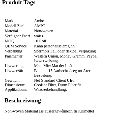
Produit Tags
Mark
Amho
Modell Zuel
AMPT
Material
Non-woven
Verfügbar Faarf
wäiss
MOQ
10 Roll
QEM Service
Kann personaliséiert ginn
Verpakung
Sperrholz Fall oder flexibel Verpakung
Paiementer
Western Union, Money Gramm, Paypal,,
Iwwerweisung.
Liwwerung
Mam Mier.Mat der Loft
Liwwerzäit
Bannent 15 Aarbechtsdeeg no Ärer
Bezuelung.
Gewiicht
Net-Standard Client Ufro
Dimensioun:
Coolant Filter, Durm Filter fir
Applikatioun:
Waasserbehandlung.
Beschreiwung
Non-woven Material ass aussergewéinlech fir Killmëttel