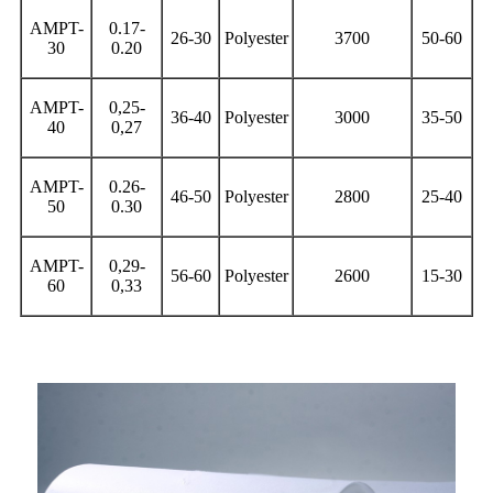
AMPT-
0.17-
26-30
Polyester
3700
50-60
30
0.20
AMPT-
0,25-
36-40
Polyester
3000
35-50
40
0,27
AMPT-
0.26-
46-50
Polyester
2800
25-40
50
0.30
AMPT-
0,29-
56-60
Polyester
2600
15-30
60
0,33