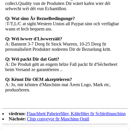
collect.Quality vun de Produiten Dir wäert kafen wier déi
selwecht wéi déi vun Echantillon.
Q: Wat sinn Är Bezuelbedingunge?
:T/T,L/C at sight.Western Union all Paypat sinn och verfügbar
wann et Iech bequem ass.
Q: Wéi iwwer d'Liwwerzäit?
A: Bannent 3-7 Deeg fir Stock Wueren, 10-25 Deeg fir
personaliséiert Produkter nodeems Dir de Bezuelung kritt.
Q: Wéi packt Dir dat Gutt?
A: De Produit gëtt an engem hëlze Fall packt fir d'Sécherheet
beim Versand ze garantéieren ..
Q: Kënnt Dir OEM akzeptéieren?
A: Jo, mir kéinten d'Maschinn mat Ärem Logo, Mark etc,
produzéieren.
virdrun:
Flaachbett Pabeierfilter, Kältefilter fir Schleifmaschinn
Nächste:
Chip conveyor fir Maschinn Outil