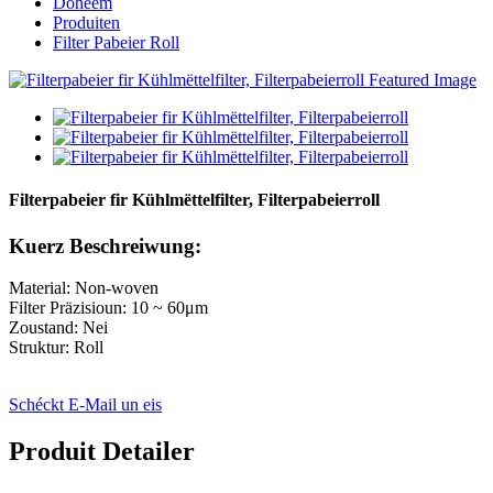
Doheem
Produiten
Filter Pabeier Roll
Filterpabeier fir Kühlmëttelfilter, Filterpabeierroll
Kuerz Beschreiwung:
Material: Non-woven
Filter Präzisioun: 10 ~ 60μm
Zoustand: Nei
Struktur: Roll
Schéckt E-Mail un eis
Produit Detailer