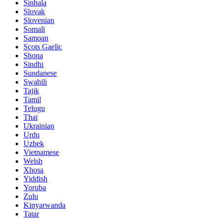
Sinhala
Slovak
Slovenian
Somali
Samoan
Scots Gaelic
Shona
Sindhi
Sundanese
Swahili
Tajik
Tamil
Telugu
Thai
Ukrainian
Urdu
Uzbek
Vietnamese
Welsh
Xhosa
Yiddish
Yoruba
Zulu
Kinyarwanda
Tatar