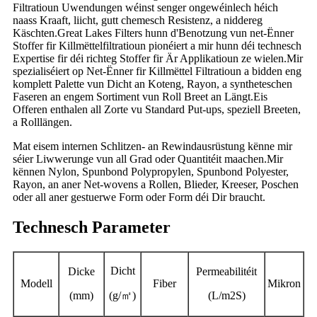
Filtratioun Uwendungen wéinst senger ongewéinlech héich
naass Kraaft, liicht, gutt chemesch Resistenz, a niddereg
Käschten.Great Lakes Filters hunn d'Benotzung vun net-Ënner
Stoffer fir Killmëttelfiltratioun pionéiert a mir hunn déi technesch
Expertise fir déi richteg Stoffer fir Är Applikatioun ze wielen.Mir
spezialiséiert op Net-Ënner fir Killmëttel Filtratioun a bidden eng
komplett Palette vun Dicht an Koteng, Rayon, a syntheteschen
Faseren an engem Sortiment vun Roll Breet an Längt.Eis
Offeren enthalen all Zorte vu Standard Put-ups, speziell Breeten,
a Rolllängen.
Mat eisem internen Schlitzen- an Rewindausrüstung kënne mir
séier Liwwerunge vun all Grad oder Quantitéit maachen.Mir
kënnen Nylon, Spunbond Polypropylen, Spunbond Polyester,
Rayon, an aner Net-wovens a Rollen, Blieder, Kreeser, Poschen
oder all aner gestuerwe Form oder Form déi Dir braucht.
Technesch Parameter
Dicht
Dicke
Permeabilitéit
Modell
Fiber
Mikron
(mm)
(g/
㎡
)
(L/m2S)