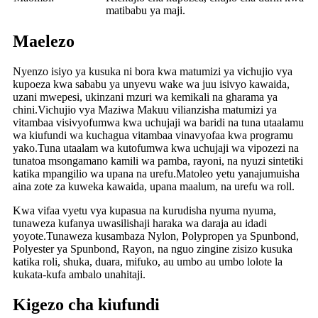
matibabu ya maji.
Maelezo
Nyenzo isiyo ya kusuka ni bora kwa matumizi ya vichujio vya
kupoeza kwa sababu ya unyevu wake wa juu isivyo kawaida,
uzani mwepesi, ukinzani mzuri wa kemikali na gharama ya
chini.Vichujio vya Maziwa Makuu vilianzisha matumizi ya
vitambaa visivyofumwa kwa uchujaji wa baridi na tuna utaalamu
wa kiufundi wa kuchagua vitambaa vinavyofaa kwa programu
yako.Tuna utaalam wa kutofumwa kwa uchujaji wa vipozezi na
tunatoa msongamano kamili wa pamba, rayoni, na nyuzi sintetiki
katika mpangilio wa upana na urefu.Matoleo yetu yanajumuisha
aina zote za kuweka kawaida, upana maalum, na urefu wa roll.
Kwa vifaa vyetu vya kupasua na kurudisha nyuma nyuma,
tunaweza kufanya uwasilishaji haraka wa daraja au idadi
yoyote.Tunaweza kusambaza Nylon, Polypropen ya Spunbond,
Polyester ya Spunbond, Rayon, na nguo zingine zisizo kusuka
katika roli, shuka, duara, mifuko, au umbo au umbo lolote la
kukata-kufa ambalo unahitaji.
Kigezo cha kiufundi