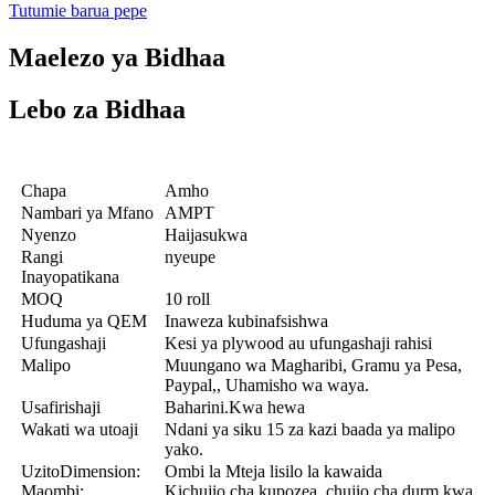
Tutumie barua pepe
Maelezo ya Bidhaa
Lebo za Bidhaa
Chapa
Amho
Nambari ya Mfano
AMPT
Nyenzo
Haijasukwa
Rangi
nyeupe
Inayopatikana
MOQ
10 roll
Huduma ya QEM
Inaweza kubinafsishwa
Ufungashaji
Kesi ya plywood au ufungashaji rahisi
Malipo
Muungano wa Magharibi, Gramu ya Pesa,
Paypal,, Uhamisho wa waya.
Usafirishaji
Baharini.Kwa hewa
Wakati wa utoaji
Ndani ya siku 15 za kazi baada ya malipo
yako.
UzitoDimension:
Ombi la Mteja lisilo la kawaida
Maombi:
Kichujio cha kupozea, chujio cha durm kwa