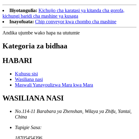
Iliyotangulia:
Kichujio cha karatasi ya kitanda cha gorofa,
kichungi baridi cha mashine ya kusaga
Inayofuata:
Chip conveyor kwa chombo cha mashine
Andika ujumbe wako hapa na ututumie
Kategoria za bidhaa
HABARI
Kuhusu sisi
Wasiliana nasi
Maswali Yanayoulizwa Mara kwa Mara
WASILIANA NASI
No.114-11 Barabara ya Zhenshan, Wilaya ya Zhifu, Yantai,
China
Tupigie Sasa:
18705454396