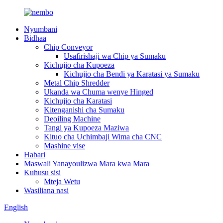
Nyumbani
Bidhaa
Chip Conveyor
Usafirishaji wa Chip ya Sumaku
Kichujio cha Kupoeza
Kichujio cha Bendi ya Karatasi ya Sumaku
Metal Chip Shredder
Ukanda wa Chuma wenye Hinged
Kichujio cha Karatasi
Kitenganishi cha Sumaku
Deoiling Machine
Tangi ya Kupoeza Maziwa
Kituo cha Uchimbaji Wima cha CNC
Mashine vise
Habari
Maswali Yanayoulizwa Mara kwa Mara
Kuhusu sisi
Mteja Wetu
Wasiliana nasi
English