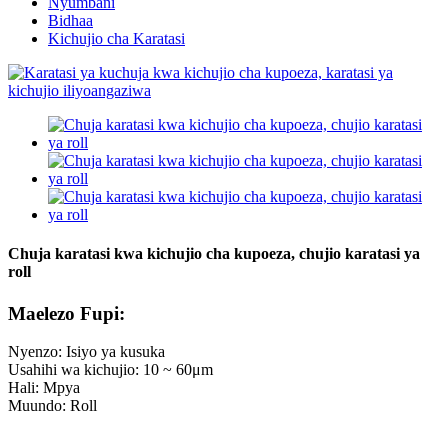
Nyumbani
Bidhaa
Kichujio cha Karatasi
Chuja karatasi kwa kichujio cha kupoeza, chujio karatasi ya
roll
Maelezo Fupi:
Nyenzo: Isiyo ya kusuka
Usahihi wa kichujio: 10 ~ 60μm
Hali: Mpya
Muundo: Roll