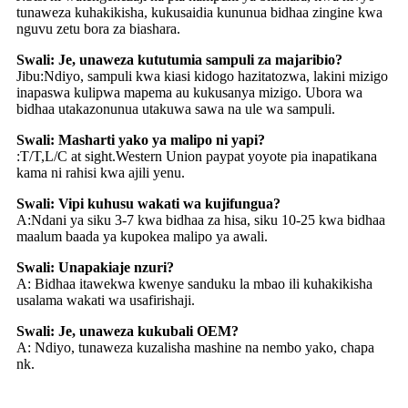
tunaweza kuhakikisha, kukusaidia kununua bidhaa zingine kwa
nguvu zetu bora za biashara.
Swali: Je, unaweza kututumia sampuli za majaribio?
Jibu:Ndiyo, sampuli kwa kiasi kidogo hazitatozwa, lakini mizigo
inapaswa kulipwa mapema au kukusanya mizigo. Ubora wa
bidhaa utakazonunua utakuwa sawa na ule wa sampuli.
Swali: Masharti yako ya malipo ni yapi?
:T/T,L/C at sight.Western Union paypat yoyote pia inapatikana
kama ni rahisi kwa ajili yenu.
Swali: Vipi kuhusu wakati wa kujifungua?
A:Ndani ya siku 3-7 kwa bidhaa za hisa, siku 10-25 kwa bidhaa
maalum baada ya kupokea malipo ya awali.
Swali: Unapakiaje nzuri?
A: Bidhaa itawekwa kwenye sanduku la mbao ili kuhakikisha
usalama wakati wa usafirishaji.
Swali: Je, unaweza kukubali OEM?
A: Ndiyo, tunaweza kuzalisha mashine na nembo yako, chapa
nk.