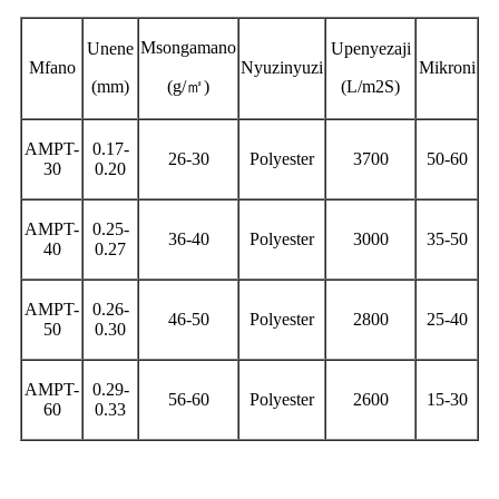
Msongamano
Unene
Upenyezaji
Mfano
Nyuzinyuzi
Mikroni
(mm)
(g/
㎡
)
(L/m2S)
AMPT-
0.17-
26-30
Polyester
3700
50-60
30
0.20
AMPT-
0.25-
36-40
Polyester
3000
35-50
40
0.27
AMPT-
0.26-
46-50
Polyester
2800
25-40
50
0.30
AMPT-
0.29-
56-60
Polyester
2600
15-30
60
0.33