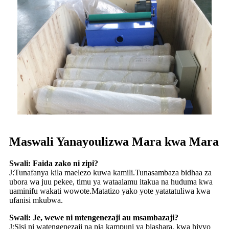
Maswali Yanayoulizwa Mara kwa Mara
Swali: Faida zako ni zipi?
J:Tunafanya kila maelezo kuwa kamili.Tunasambaza bidhaa za
ubora wa juu pekee, timu ya wataalamu itakua na huduma kwa
uaminifu wakati wowote.Matatizo yako yote yatatatuliwa kwa
ufanisi mkubwa.
Swali: Je, wewe ni mtengenezaji au msambazaji?
J:Sisi ni watengenezaji na pia kampuni ya biashara, kwa hivyo