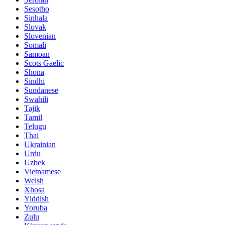
Sesotho
Sinhala
Slovak
Slovenian
Somali
Samoan
Scots Gaelic
Shona
Sindhi
Sundanese
Swahili
Tajik
Tamil
Telugu
Thai
Ukrainian
Urdu
Uzbek
Vietnamese
Welsh
Xhosa
Yiddish
Yoruba
Zulu