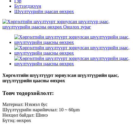
Гэр
Бүтээгдэхүүн
Шүүлтүүрийн цаасан өнхрөх
Хөргөлтийн шүүлтүүрт зориулсан шүүлтүүрийн цаас,
шүүлтүүрийн цаасны өнхрөх
Товч тодорхойлолт:
Материал: Нэхмэл бус
Шүүлтүүрийн нарийвчлал: 10 ~ 60μm
Нөхцөл байдал: Шинэ
Бүтэц: өнхрөх