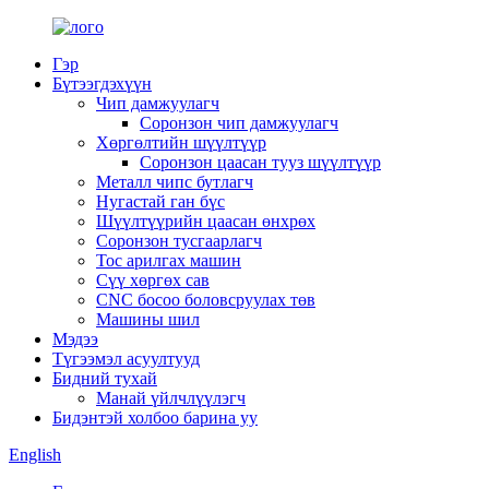
Гэр
Бүтээгдэхүүн
Чип дамжуулагч
Соронзон чип дамжуулагч
Хөргөлтийн шүүлтүүр
Соронзон цаасан тууз шүүлтүүр
Металл чипс бутлагч
Нугастай ган бүс
Шүүлтүүрийн цаасан өнхрөх
Соронзон тусгаарлагч
Тос арилгах машин
Сүү хөргөх сав
CNC босоо боловсруулах төв
Машины шил
Мэдээ
Түгээмэл асуултууд
Бидний тухай
Манай үйлчлүүлэгч
Бидэнтэй холбоо барина уу
English