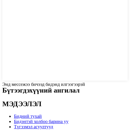
Энд мессежээ бичээд бидэнд илгээгээрэй
Бүтээгдэхүүний ангилал
МЭДЭЭЛЭЛ
Бидний тухай
Бидэнтэй холбоо барина уу
Түгээмэл асуултууд