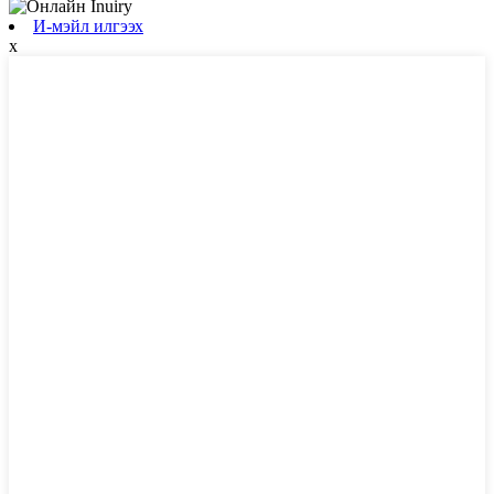
И-мэйл илгээх
x