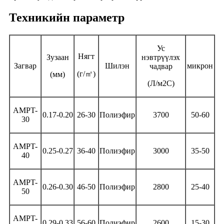
Техникийн параметр
Ус
Нягт
Зузаан
нэвтрүүлэх
Загвар
Шилэн
микрон
чадвар
(г/
㎡
)
(мм)
(Л/м2С)
AMPT-
0.17-0.20
26-30
Полиэфир
3700
50-60
30
AMPT-
0.25-0.27
36-40
Полиэфир
3000
35-50
40
AMPT-
0.26-0.30
46-50
Полиэфир
2800
25-40
50
AMPT-
0.29-0.33
56-60
Полиэфир
2600
15-30