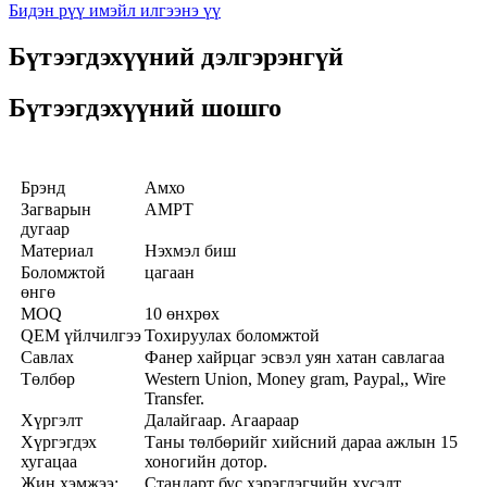
Бидэн рүү имэйл илгээнэ үү
Бүтээгдэхүүний дэлгэрэнгүй
Бүтээгдэхүүний шошго
Брэнд
Амхо
Загварын
AMPT
дугаар
Материал
Нэхмэл биш
Боломжтой
цагаан
өнгө
MOQ
10 өнхрөх
QEM үйлчилгээ
Тохируулах боломжтой
Савлах
Фанер хайрцаг эсвэл уян хатан савлагаа
Төлбөр
Western Union, Money gram, Paypal,, Wire
Transfer.
Хүргэлт
Далайгаар. Агаараар
Хүргэгдэх
Таны төлбөрийг хийсний дараа ажлын 15
хугацаа
хоногийн дотор.
Жин хэмжээ:
Стандарт бус хэрэглэгчийн хүсэлт