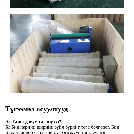
Түгээмэл асуултууд
А: Таны давуу тал юу вэ?
Х: Бид нарийн ширийн зүйл бүрийг төгс болгодог. Бид
зөвхөн өндөр чанартай бүтээгдэхүүн нийлүүлдэг,