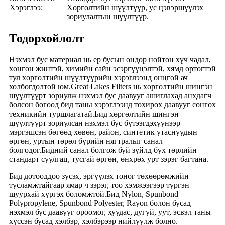
Хэрэглээ:
Хөргөлтийн шүүлтүүр, ус цэвэршүүлэх
зориулалтын шүүлтүүр.
Тодорхойлолт
Нэхмэл бус материал нь ер бусын өндөр нойтон хүч чадал,
хөнгөн жинтэй, химийн сайн эсэргүүцэлтэй, хямд өртөгтэй
тул хөргөлтийн шүүлтүүрийн хэрэглээнд онцгой ач
холбогдолтой юм.Great Lakes Filters нь хөргөлтийн шингэн
шүүлтүүрт зориулж нэхмэл бус даавууг ашиглахад анхдагч
болсон бөгөөд бид таны хэрэглээнд тохирох даавууг сонгох
техникийн туршлагатай.Бид хөргөлтийн шингэн
шүүлтүүрт зориулсан нэхмэл бус бүтээгдэхүүнээр
мэргэшсэн бөгөөд хөвөн, район, синтетик утаснуудын
өргөн, уртын төрөл бүрийн нягтралыг санал
болгодог.Бидний санал болгож буй зүйлд бүх төрлийн
стандарт суулгац, тусгай өргөн, өнхрөх урт зэрэг багтана.
Бид дотооддоо зүсэх, эргүүлэх тоног төхөөрөмжийн
тусламжтайгаар ямар ч зэрэг, тоо хэмжээгээр түргэн
шуурхай хүргэх боломжтой.Бид Nylon, Spunbond
Polypropylene, Spunbond Polyester, Rayon болон бусад
нэхмэл бус даавууг ороомог, хуудас, дугуй, уут, эсвэл таны
хүссэн бусад хэлбэр, хэлбэрээр нийлүүлж болно.