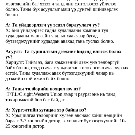
мэргэжлийн баг хэзээ ч танд чин сэтгэлээсээ үйлчлэх
болно. Таны бүх асуудлыг маш үр дүнтэй шийдвэрлэх
болно.
А: Та үйлдвэрлэгч үү эсвэл борлуулагч уу?
Х: Бид үйлдвэрээс гадна худалдааны компани тул
худалдааны маш сайн чадлынхаа ачаар бусад
бүтээгдэхүүнийг худалдан авахад тань туслах болно.
Асуулт: Та туршилтын дээжийг бидэнд илгээж болох
уу?
Хариулт: Тийм ээ, бага хэмжээний дээж үнэ төлбөргүй
байх болно, гэхдээ ачааг урьдчилан төлөх эсвэл ачаа хураах
ёстой. Таны худалдаж авах бүтээгдэхүүний чанар нь
дээжийнхтэй ижил байх болно.
А: Таны төлбөрийн нөхцөл юу вэ?
:T/T,L/C sight.Western Union ямар ч paypat энэ нь танд
тохиромжтой бол бас байдаг.
А: Хүргэлтийн хугацаа хэр байна вэ?
Х: Урьдчилгаа төлбөрийг хүлээн авснаас хойш нөөцийн
барааг 3-7 хоногийн дотор, захиалгат бүтээгдэхүүнийг 10-
25 хоногийн дотор.