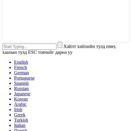
Хайлт хийхийн тулд enter,
хаахын тулд ESC товчийг дарна уу
English
French
German
Portuguese
Spanish
Russian
Japanese
Korean
Arabic
Irish
Greek
Turkish
Italian
Danish