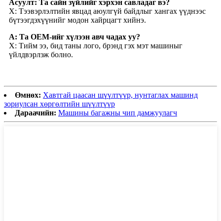
Асуулт: Та сайн зүйлийг хэрхэн савладаг вэ?
Х: Тээвэрлэлтийн явцад аюулгүй байдлыг хангах үүднээс
бүтээгдэхүүнийг модон хайрцагт хийнэ.
А: Та OEM-ийг хүлээн авч чадах уу?
Х: Тийм ээ, бид таны лого, брэнд гэх мэт машиныг
үйлдвэрлэж болно.
Өмнөх:
Хавтгай цаасан шүүлтүүр, нунтаглах машинд
зориулсан хөргөлтийн шүүлтүүр
Дараачийн:
Машины багажны чип дамжуулагч