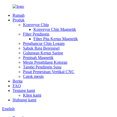
Rumah
Produk
Konveyor Chip
Konveyor Chip Magnetik
Filter Pendingin
Filter Pita Kertas Magnetik
Penghancur Chip Logam
Sabuk Baja Berengsel
Gulungan Kertas Saring
Pemisah Magnetik
Mesin Penghilang Kotoran
Tangki Pendingin Susu
Pusat Pemesinan Vertikal CNC
Catok mesin
Berita
FAQ
Tentang kami
Klien kami
Hubungi kami
English