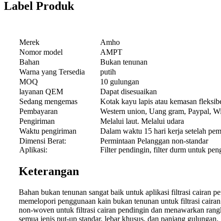
Label Produk
Merek
Amho
Nomor model
AMPT
Bahan
Bukan tenunan
Warna yang Tersedia
putih
MOQ
10 gulungan
layanan QEM
Dapat disesuaikan
Sedang mengemas
Kotak kayu lapis atau kemasan fleksib
Pembayaran
Western union, Uang gram, Paypal, Wir
Pengiriman
Melalui laut. Melalui udara
Waktu pengiriman
Dalam waktu 15 hari kerja setelah pe
Dimensi Berat:
Permintaan Pelanggan non-standar
Aplikasi:
Filter pendingin, filter durm untuk pen
Keterangan
Bahan bukan tenunan sangat baik untuk aplikasi filtrasi cairan p
memelopori penggunaan kain bukan tenunan untuk filtrasi cairan
non-woven untuk filtrasi cairan pendingin dan menawarkan rang
semua jenis put-up standar, lebar khusus, dan panjang gulungan.