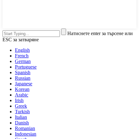
Натиснете enter за търсене или
ESC за затваряне
English
French
German
Portuguese
Spanish
Russian
Japanese
Korean
Arabic
Irish
Greek
Turkish
Italian
Danish
Romanian
Indonesian