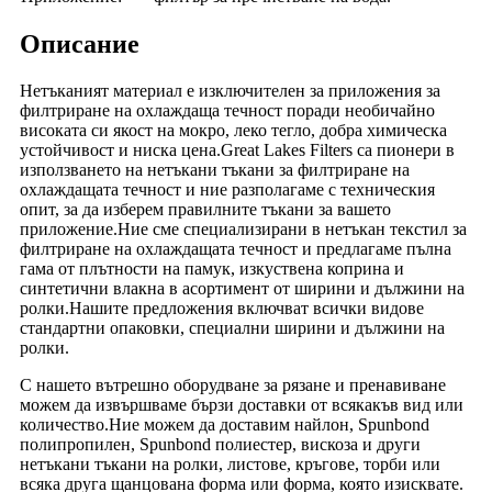
Описание
Нетъканият материал е изключителен за приложения за
филтриране на охлаждаща течност поради необичайно
високата си якост на мокро, леко тегло, добра химическа
устойчивост и ниска цена.Great Lakes Filters са пионери в
използването на нетъкани тъкани за филтриране на
охлаждащата течност и ние разполагаме с техническия
опит, за да изберем правилните тъкани за вашето
приложение.Ние сме специализирани в нетъкан текстил за
филтриране на охлаждащата течност и предлагаме пълна
гама от плътности на памук, изкуствена коприна и
синтетични влакна в асортимент от ширини и дължини на
ролки.Нашите предложения включват всички видове
стандартни опаковки, специални ширини и дължини на
ролки.
С нашето вътрешно оборудване за рязане и пренавиване
можем да извършваме бързи доставки от всякакъв вид или
количество.Ние можем да доставим найлон, Spunbond
полипропилен, Spunbond полиестер, вискоза и други
нетъкани тъкани на ролки, листове, кръгове, торби или
всяка друга щанцована форма или форма, която изисквате.