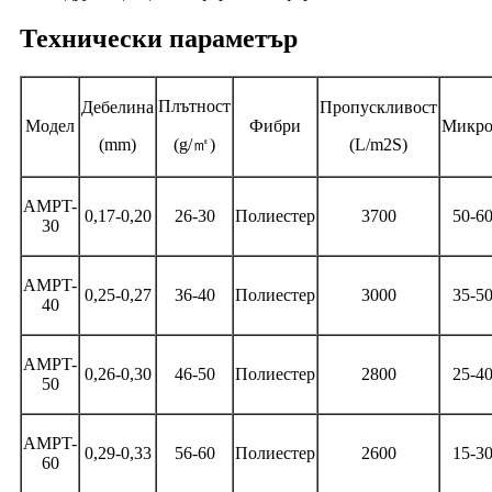
Технически параметър
Плътност
Дебелина
Пропускливост
Модел
Фибри
Микр
(mm)
(g/
㎡
)
(L/m2S)
AMPT-
0,17-0,20
26-30
Полиестер
3700
50-6
30
AMPT-
0,25-0,27
36-40
Полиестер
3000
35-5
40
AMPT-
0,26-0,30
46-50
Полиестер
2800
25-4
50
AMPT-
0,29-0,33
56-60
Полиестер
2600
15-3
60