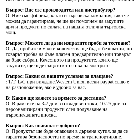
Въпрос: Вие сте производител или дистрибутор?
О: Ние сме фабрика, както и търговска компания, така че
можем да гарантираме, че ще ви помогнем да закупите
други продукти по силата на нашата отлична търговска
мощ.
Въпрос: Можете ли да ни изпратите проби за тестване?
О: Да, пробите в малки количества ще бъдат безплатни, но
товарът трябва да бъде платен предварително или товарът
да бъде събран. Качеството на продуктите, които ще
закупите, ще бъде същото като това на мострите.
Въпрос: Какви са вашите условия за плащане?
: T/T, L/C при виждане.Western Union всеки paypat също е
на разположение, ако е удобно за вас.
В: Какво ще кажете за времето за доставка?
О: В рамките на 3-7 дни за складови стоки, 10-25 дни за
персонализирани продукти след получаване на
първоначалната вноска.
Въпрос: Как опаковате доброто?
О: Продуктът ще бъде опакован в дървена кутия, за да се
гарантира безопасността по време на транспортиране.