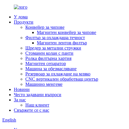
У дома
Продукти
Конвейер за чипове
Магнитен конвейер за чипове
Филтър за охлаждаща течност
Магнитен лентов филтър
Шредер за метални стружки
Стоманен колан с панти
Ролка филтърна хартия
Магнитен сепаратор
Машина за обезмасляване
Резервоар за охлаждане на мляко
CNC вертикален обработващ център
Машинно менгеме
Новини
Често задавани въпроси
За нас
Наш клиент
Свържете се с нас
English