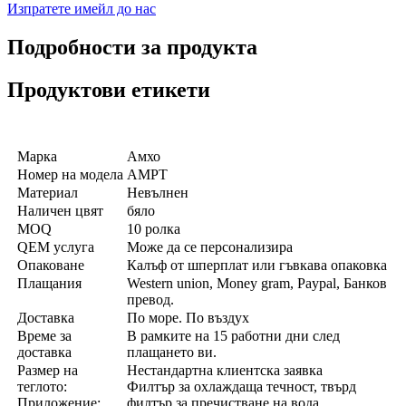
Изпратете имейл до нас
Подробности за продукта
Продуктови етикети
Марка
Амхо
Номер на модела
AMPT
Материал
Невълнен
Наличен цвят
бяло
MOQ
10 ролка
QEM услуга
Може да се персонализира
Опаковане
Калъф от шперплат или гъвкава опаковка
Плащания
Western union, Money gram, Paypal, Банков
превод.
Доставка
По море. По въздух
Време за
В рамките на 15 работни дни след
доставка
плащането ви.
Размер на
Нестандартна клиентска заявка
теглото:
Филтър за охлаждаща течност, твърд
Приложение:
филтър за пречистване на вода.