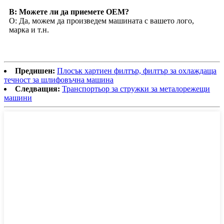
В: Можете ли да приемете OEM?
О: Да, можем да произведем машината с вашето лого,
марка и т.н.
Предишен:
Плосък хартиен филтър, филтър за охлаждаща
течност за шлифовъчна машина
Следващия:
Транспортьор за стружки за металорежещи
машини