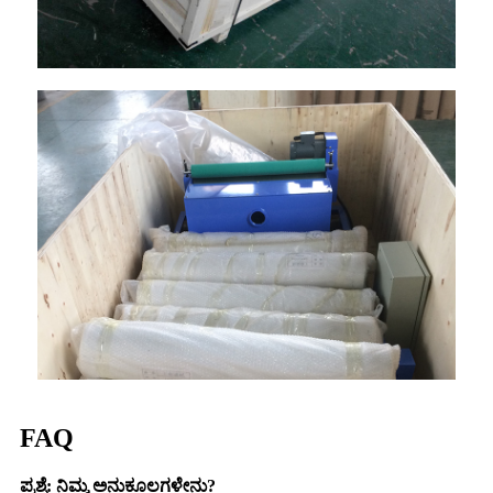
FAQ
ಪ್ರಶ್ನೆ: ನಿಮ್ಮ ಅನುಕೂಲಗಳೇನು?