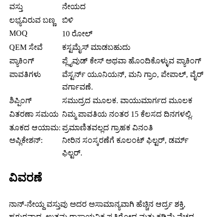
ವಸ್ತು
ನೇಯದ
ಲಭ್ಯವಿರುವ ಬಣ್ಣ
ಬಿಳಿ
MOQ
10 ರೋಲ್
QEM ಸೇವೆ
ಕಸ್ಟಮೈಸ್ ಮಾಡಬಹುದು
ಪ್ಯಾಕಿಂಗ್
ಪ್ಲೈವುಡ್ ಕೇಸ್ ಅಥವಾ ಹೊಂದಿಕೊಳ್ಳುವ ಪ್ಯಾಕಿಂಗ್
ಪಾವತಿಗಳು
ವೆಸ್ಟರ್ನ್ ಯೂನಿಯನ್, ಮನಿ ಗ್ರಾಂ, ಪೇಪಾಲ್, ವೈರ್
ವರ್ಗಾವಣೆ.
ಶಿಪ್ಪಿಂಗ್
ಸಮುದ್ರದ ಮೂಲಕ. ವಾಯುಮಾರ್ಗದ ಮೂಲಕ
ವಿತರಣಾ ಸಮಯ
ನಿಮ್ಮ ಪಾವತಿಯ ನಂತರ 15 ಕೆಲಸದ ದಿನಗಳಲ್ಲಿ.
ತೂಕದ ಆಯಾಮ:
ಪ್ರಮಾಣಿತವಲ್ಲದ ಗ್ರಾಹಕ ವಿನಂತಿ
ಅಪ್ಲಿಕೇಶನ್:
ನೀರಿನ ಸಂಸ್ಕರಣೆಗೆ ಕೂಲಂಟ್ ಫಿಲ್ಟರ್, ಡರ್ಮ್
ಫಿಲ್ಟರ್.
ವಿವರಣೆ
ನಾನ್-ನೇಯ್ದ ವಸ್ತುವು ಅದರ ಅಸಾಮಾನ್ಯವಾಗಿ ಹೆಚ್ಚಿನ ಆರ್ದ್ರ ಶಕ್ತಿ,
ಹಗುರವಾದ, ಉತ್ತಮ ರಾಸಾಯನಿಕ ಪ್ರತಿರೋಧ ಮತ್ತು ಕಡಿಮೆ ವೆಚ್ಚದ