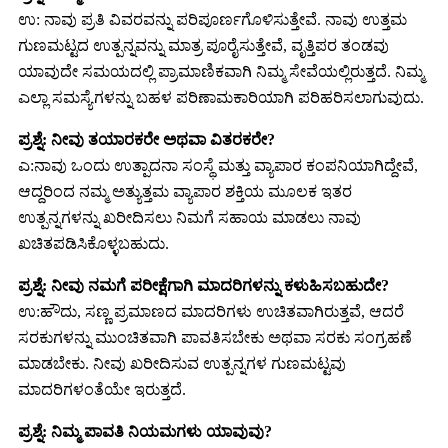
ಉ: ನಾವು ಪ್ರತಿ ವಿವರವನ್ನು ಪರಿಪೂರ್ಣಗೊಳಿಸುತ್ತೇವೆ. ನಾವು ಉತ್ತಮ
ಗುಣಮಟ್ಟದ ಉತ್ಪನ್ನವನ್ನು ಮಾತ್ರ ಪೂರೈಸುತ್ತೇವೆ, ವೃತ್ತಿಪರ ತಂಡವು
ಯಾವುದೇ ಸಮಯದಲ್ಲಿ ಪ್ರಾಮಾಣಿಕವಾಗಿ ನಿಮ್ಮ ಸೇವೆಯಲ್ಲಿರುತ್ತದೆ. ನಿಮ್ಮ
ಎಲ್ಲಾ ಸಮಸ್ಯೆಗಳನ್ನು ಬಹಳ ಪರಿಣಾಮಕಾರಿಯಾಗಿ ಪರಿಹರಿಸಲಾಗುವುದು.
ಪ್ರಶ್ನೆ: ನೀವು ತಯಾರಕರೇ ಅಥವಾ ವಿತರಕರೇ?
ಎ:ನಾವು ಒಂದು ಉತ್ಪಾದನಾ ಸಂಸ್ಥೆ ಮತ್ತು ವ್ಯಾಪಾರ ಕಂಪನಿಯಾಗಿದ್ದೇವೆ,
ಆದ್ದರಿಂದ ನಮ್ಮ ಅತ್ಯುತ್ತಮ ವ್ಯಾಪಾರ ಶಕ್ತಿಯ ಮೂಲಕ ಇತರ
ಉತ್ಪನ್ನಗಳನ್ನು ಖರೀದಿಸಲು ನಿಮಗೆ ಸಹಾಯ ಮಾಡಲು ನಾವು
ಖಚಿತಪಡಿಸಿಕೊಳ್ಳಬಹುದು.
ಪ್ರಶ್ನೆ: ನೀವು ನಮಗೆ ಪರೀಕ್ಷೆಗಾಗಿ ಮಾದರಿಗಳನ್ನು ಕಳುಹಿಸಬಹುದೇ?
ಉ:ಹೌದು, ಸಣ್ಣ ಪ್ರಮಾಣದ ಮಾದರಿಗಳು ಉಚಿತವಾಗಿರುತ್ತವೆ, ಆದರೆ
ಸರಕುಗಳನ್ನು ಮುಂಚಿತವಾಗಿ ಪಾವತಿಸಬೇಕು ಅಥವಾ ಸರಕು ಸಂಗ್ರಹಣೆ
ಮಾಡಬೇಕು. ನೀವು ಖರೀದಿಸುವ ಉತ್ಪನ್ನಗಳ ಗುಣಮಟ್ಟವು
ಮಾದರಿಗಳಂತೆಯೇ ಇರುತ್ತದೆ.
ಪ್ರಶ್ನೆ: ನಿಮ್ಮ ಪಾವತಿ ನಿಯಮಗಳು ಯಾವುವು?