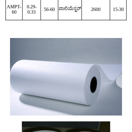
AMPT-
0.29-
ಪಾಲಿಯೆಸ್ಟರ್
56-60
2600
15-30
60
0.33