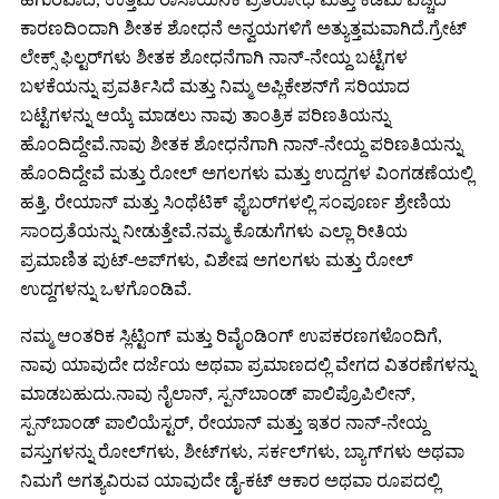
ಕಾರಣದಿಂದಾಗಿ ಶೀತಕ ಶೋಧನೆ ಅನ್ವಯಗಳಿಗೆ ಅತ್ಯುತ್ತಮವಾಗಿದೆ.ಗ್ರೇಟ್
ಲೇಕ್ಸ್ ಫಿಲ್ಟರ್‌ಗಳು ಶೀತಕ ಶೋಧನೆಗಾಗಿ ನಾನ್-ನೇಯ್ದ ಬಟ್ಟೆಗಳ
ಬಳಕೆಯನ್ನು ಪ್ರವರ್ತಿಸಿದೆ ಮತ್ತು ನಿಮ್ಮ ಅಪ್ಲಿಕೇಶನ್‌ಗೆ ಸರಿಯಾದ
ಬಟ್ಟೆಗಳನ್ನು ಆಯ್ಕೆ ಮಾಡಲು ನಾವು ತಾಂತ್ರಿಕ ಪರಿಣತಿಯನ್ನು
ಹೊಂದಿದ್ದೇವೆ.ನಾವು ಶೀತಕ ಶೋಧನೆಗಾಗಿ ನಾನ್-ನೇಯ್ದ ಪರಿಣತಿಯನ್ನು
ಹೊಂದಿದ್ದೇವೆ ಮತ್ತು ರೋಲ್ ಅಗಲಗಳು ಮತ್ತು ಉದ್ದಗಳ ವಿಂಗಡಣೆಯಲ್ಲಿ
ಹತ್ತಿ, ರೇಯಾನ್ ಮತ್ತು ಸಿಂಥೆಟಿಕ್ ಫೈಬರ್‌ಗಳಲ್ಲಿ ಸಂಪೂರ್ಣ ಶ್ರೇಣಿಯ
ಸಾಂದ್ರತೆಯನ್ನು ನೀಡುತ್ತೇವೆ.ನಮ್ಮ ಕೊಡುಗೆಗಳು ಎಲ್ಲಾ ರೀತಿಯ
ಪ್ರಮಾಣಿತ ಪುಟ್-ಅಪ್‌ಗಳು, ವಿಶೇಷ ಅಗಲಗಳು ಮತ್ತು ರೋಲ್
ಉದ್ದಗಳನ್ನು ಒಳಗೊಂಡಿವೆ.
ನಮ್ಮ ಆಂತರಿಕ ಸ್ಲಿಟ್ಟಿಂಗ್ ಮತ್ತು ರಿವೈಂಡಿಂಗ್ ಉಪಕರಣಗಳೊಂದಿಗೆ,
ನಾವು ಯಾವುದೇ ದರ್ಜೆಯ ಅಥವಾ ಪ್ರಮಾಣದಲ್ಲಿ ವೇಗದ ವಿತರಣೆಗಳನ್ನು
ಮಾಡಬಹುದು.ನಾವು ನೈಲಾನ್, ಸ್ಪನ್‌ಬಾಂಡ್ ಪಾಲಿಪ್ರೊಪಿಲೀನ್,
ಸ್ಪನ್‌ಬಾಂಡ್ ಪಾಲಿಯೆಸ್ಟರ್, ರೇಯಾನ್ ಮತ್ತು ಇತರ ನಾನ್-ನೇಯ್ದ
ವಸ್ತುಗಳನ್ನು ರೋಲ್‌ಗಳು, ಶೀಟ್‌ಗಳು, ಸರ್ಕಲ್‌ಗಳು, ಬ್ಯಾಗ್‌ಗಳು ಅಥವಾ
ನಿಮಗೆ ಅಗತ್ಯವಿರುವ ಯಾವುದೇ ಡೈ-ಕಟ್ ಆಕಾರ ಅಥವಾ ರೂಪದಲ್ಲಿ