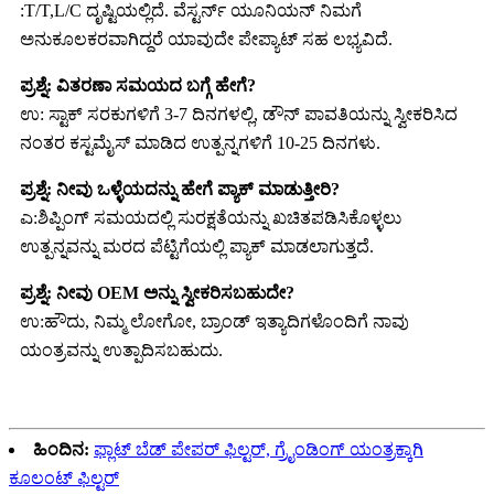
:T/T,L/C ದೃಷ್ಟಿಯಲ್ಲಿದೆ. ವೆಸ್ಟರ್ನ್ ಯೂನಿಯನ್ ನಿಮಗೆ
ಅನುಕೂಲಕರವಾಗಿದ್ದರೆ ಯಾವುದೇ ಪೇಪ್ಯಾಟ್ ಸಹ ಲಭ್ಯವಿದೆ.
ಪ್ರಶ್ನೆ: ವಿತರಣಾ ಸಮಯದ ಬಗ್ಗೆ ಹೇಗೆ?
ಉ: ಸ್ಟಾಕ್ ಸರಕುಗಳಿಗೆ 3-7 ದಿನಗಳಲ್ಲಿ, ಡೌನ್ ಪಾವತಿಯನ್ನು ಸ್ವೀಕರಿಸಿದ
ನಂತರ ಕಸ್ಟಮೈಸ್ ಮಾಡಿದ ಉತ್ಪನ್ನಗಳಿಗೆ 10-25 ದಿನಗಳು.
ಪ್ರಶ್ನೆ: ನೀವು ಒಳ್ಳೆಯದನ್ನು ಹೇಗೆ ಪ್ಯಾಕ್ ಮಾಡುತ್ತೀರಿ?
ಎ:ಶಿಪ್ಪಿಂಗ್ ಸಮಯದಲ್ಲಿ ಸುರಕ್ಷತೆಯನ್ನು ಖಚಿತಪಡಿಸಿಕೊಳ್ಳಲು
ಉತ್ಪನ್ನವನ್ನು ಮರದ ಪೆಟ್ಟಿಗೆಯಲ್ಲಿ ಪ್ಯಾಕ್ ಮಾಡಲಾಗುತ್ತದೆ.
ಪ್ರಶ್ನೆ: ನೀವು OEM ಅನ್ನು ಸ್ವೀಕರಿಸಬಹುದೇ?
ಉ:ಹೌದು, ನಿಮ್ಮ ಲೋಗೋ, ಬ್ರಾಂಡ್ ಇತ್ಯಾದಿಗಳೊಂದಿಗೆ ನಾವು
ಯಂತ್ರವನ್ನು ಉತ್ಪಾದಿಸಬಹುದು.
ಹಿಂದಿನ:
ಫ್ಲಾಟ್ ಬೆಡ್ ಪೇಪರ್ ಫಿಲ್ಟರ್, ಗ್ರೈಂಡಿಂಗ್ ಯಂತ್ರಕ್ಕಾಗಿ
ಕೂಲಂಟ್ ಫಿಲ್ಟರ್