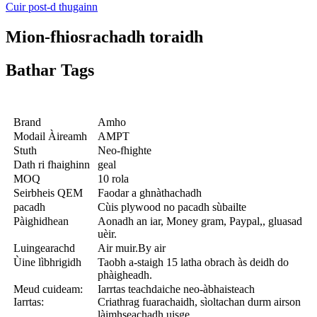
Cuir post-d thugainn
Mion-fhiosrachadh toraidh
Bathar Tags
Brand
Amho
Modail Àireamh
AMPT
Stuth
Neo-fhighte
Dath ri fhaighinn
geal
MOQ
10 rola
Seirbheis QEM
Faodar a ghnàthachadh
pacadh
Cùis plywood no pacadh sùbailte
Pàighidhean
Aonadh an iar, Money gram, Paypal,, gluasad
uèir.
Luingearachd
Air muir.By air
Ùine lìbhrigidh
Taobh a-staigh 15 latha obrach às deidh do
phàigheadh.
Meud cuideam:
Iarrtas teachdaiche neo-àbhaisteach
Iarrtas:
Criathrag fuarachaidh, sìoltachan durm airson
làimhseachadh uisge.