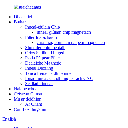
Dhachaigh
Bathar
Inneal-giùlain Chip
Inneal-giùlain chip magnetach
Filter fuarachaidh
Criathrag còmhlan pàipear magnetach
Shredder chip meatailt
Crios Stàilinn Hinged
Rolla Pàipear Filter
Dealaiche Magnetic
Inneal Deoiling
Tanca fuarachaidh bainne
Ionad innealachaidh inghearach CNC
Sealladh inneal
Naidheachdan
Ceistean Cumanta
Mu ar deidhinn
Ar Cliant
Cuir fios thugainn
English