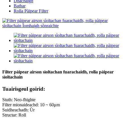
Dhachaigh
Bathar
Rolla Pàipear Filter
Filter pàipear airson sìoltachan fuarachaidh, rolla pàipear
sìoltachain
Tuairisgeul goirid:
Stuth: Neo-fhighte
Filter mionaideachd: 10 ~ 60μm
Suidheachadh: Ùr
Structar: ​​Roll