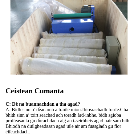
Ceistean Cumanta
C: Dè na buannachdan a tha agad?
A: Bidh sinn a’ dèanamh a h-uile mion-fhiosrachadh foirfe.Cha
bhith sinn a’ toirt seachad ach toradh àrd-inbhe, bidh sgioba
proifeasanta gu dùrachdach aig an t-seirbheis agad uair sam bith.
Bhiodh na duilgheadasan agad uile air am fuasgladh gu fìor
èifeachdach.