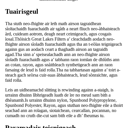
Tuairisgeul
Tha stuth neo-fhighte air leth math airson tagraidhean
sìoltachaidh fuarachaidh air sgàth a neart fliuch neo-àbhaisteach
àrd, cuideam aotrom, deagh neart ceimigeach, agus cosgais
ìosal.Thòisich Great Lakes Filters a’ cleachdadh aodach neo-
fhighte airson sìoladh fuarachaidh agus tha an t-eòlas teignigeach
againn gus an aodach ceart a thaghadh airson an tagraidh
agad.Tha sinn a’ speisealachadh ann an neo-fhighte airson
sìoladh fuarachaidh agus a’ tabhann raon iomlan de dhlùths ann
an cotan, rayon, agus snàithleach synthetigeach ann an raon
farsaing de leud is faid rolla.Tha na tabhartasan againn a’ toirt a-
steach gach seòrsa cuir-suas àbhaisteach, leud sònraichte, agus
faid rolla.
Leis an uidheamachd slitting is rewinding againn a-staigh, is
urrainn dhuinn lìbhrigeadh luath de ìre no meud sam bith a
dhèanamh.Is urrainn dhuinn nylon, Spunbond Polypropylene,
Spunbond Polyester, Rayon, agus stuthan neo-fhighte eile a thoirt
seachad ann an rolagan, siotaichean, cearcallan, pocannan, no
cumadh no cruth die-cut sam bith eile a dh’ fheumas tu.
Paramadair teicnigeach