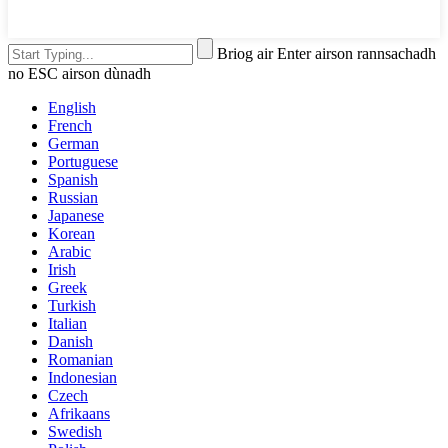
Briog air Enter airson rannsachadh
no ESC airson dùnadh
English
French
German
Portuguese
Spanish
Russian
Japanese
Korean
Arabic
Irish
Greek
Turkish
Italian
Danish
Romanian
Indonesian
Czech
Afrikaans
Swedish