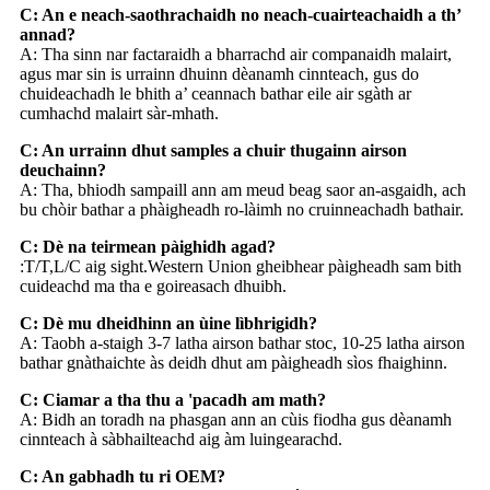
C: An e neach-saothrachaidh no neach-cuairteachaidh a th’
annad?
A: Tha sinn nar factaraidh a bharrachd air companaidh malairt,
agus mar sin is urrainn dhuinn dèanamh cinnteach, gus do
chuideachadh le bhith a’ ceannach bathar eile air sgàth ar
cumhachd malairt sàr-mhath.
C: An urrainn dhut samples a chuir thugainn airson
deuchainn?
A: Tha, bhiodh sampaill ann am meud beag saor an-asgaidh, ach
bu chòir bathar a phàigheadh ​​​​ro-làimh no cruinneachadh bathair.
C: Dè na teirmean pàighidh agad?
:T/T,L/C aig sight.Western Union gheibhear pàigheadh ​​sam bith
cuideachd ma tha e goireasach dhuibh.
C: Dè mu dheidhinn an ùine lìbhrigidh?
A: Taobh a-staigh 3-7 latha airson bathar stoc, 10-25 latha airson
bathar gnàthaichte às deidh dhut am pàigheadh ​​​​sìos fhaighinn.
C: Ciamar a tha thu a 'pacadh am math?
A: Bidh an toradh na phasgan ann an cùis fiodha gus dèanamh
cinnteach à sàbhailteachd aig àm luingearachd.
C: An gabhadh tu ri OEM?