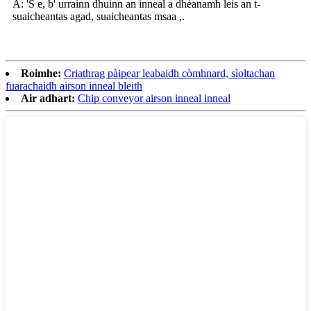
A: 'S e, b' urrainn dhuinn an inneal a dhèanamh leis an t-
suaicheantas agad, suaicheantas msaa ,.
Roimhe:
Criathrag pàipear leabaidh còmhnard, sìoltachan
fuarachaidh airson inneal bleith
Air adhart:
Chip conveyor airson inneal inneal