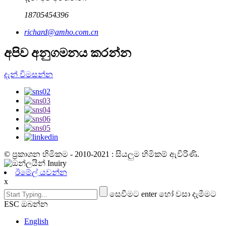
18705454396
richard@amho.com.cn
අපිව අනුගමනය කරන්න
දැන් විමසන්න
© ප්‍රකාශන හිමිකම - 2010-2021 : සියලුම හිමිකම් ඇවිරිණි.
ඊමේල් යවන්න
x
සෙවීමට enter හෝ වසා දැමීමට
ESC ඔබන්න
English