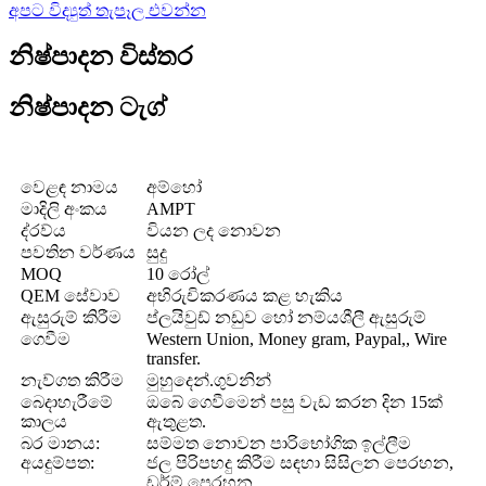
අපට විද්‍යුත් තැපෑල එවන්න
නිෂ්පාදන විස්තර
නිෂ්පාදන ටැග්
වෙළඳ නාමය
අම්හෝ
මාදිලි අංකය
AMPT
ද්රව්ය
වියන ලද නොවන
පවතින වර්ණය
සුදු
MOQ
10 රෝල්
QEM සේවාව
අභිරුචිකරණය කළ හැකිය
ඇසුරුම් කිරීම
ප්ලයිවුඩ් නඩුව හෝ නම්යශීලී ඇසුරුම්
ගෙවීම
Western Union, Money gram, Paypal,, Wire
transfer.
නැව්ගත කිරීම
මුහුදෙන්.ගුවනින්
බෙදාහැරීමේ
ඔබේ ගෙවීමෙන් පසු වැඩ කරන දින 15ක්
කාලය
ඇතුළත.
බර මානය:
සම්මත නොවන පාරිභෝගික ඉල්ලීම
අයදුම්පත:
ජල පිරිපහදු කිරීම සඳහා සිසිලන පෙරහන,
ඩර්ම් පෙරහන.