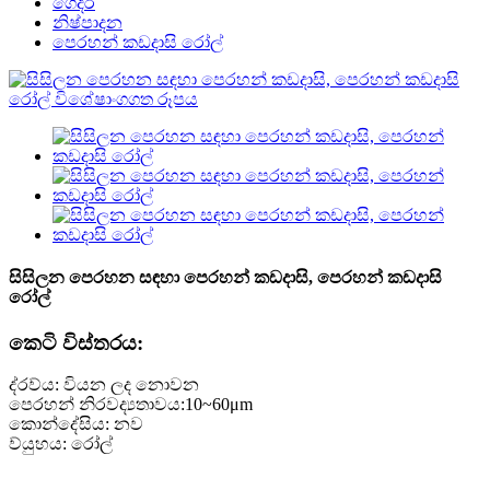
ගෙදර
නිෂ්පාදන
පෙරහන් කඩදාසි රෝල්
සිසිලන පෙරහන සඳහා පෙරහන් කඩදාසි, පෙරහන් කඩදාසි
රෝල්
කෙටි විස්තරය:
ද්රව්ය: වියන ලද නොවන
පෙරහන් නිරවද්‍යතාවය:10~60μm
කොන්දේසිය: නව
ව්යුහය: රෝල්