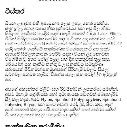
විස්තර
වියන ලද ද්‍රව්‍ය එහි අසාමාන්‍ය ලෙස ඉහළ තෙත් ශක්තිය,
සැහැල්ලු, හොඳ රසායනික ප්‍රතිරෝධය සහ අඩු මිල නිසා
සිසිලන පෙරීමේ යෙදීම් සඳහා කැපී පෙනේ.Great Lakes Filters
විසින් සිසිලනකාරක පෙරීම සඳහා වියන ලද නොවන රෙදි
භාවිතා කිරීමට පුරෝගාමී වූ අතර ඔබගේ යෙදුම සඳහා නිවැරදි
රෙදි තෝරා ගැනීමේ තාක්ෂණික විශේෂඥතාව අප සතුව
ඇත.අපි සිසිලනකාරක පෙරීම සඳහා වියන ලද නොවන
විශේෂිත වූ අතර රෝල් පළල සහ දිග එකතුවක් තුළ කපු,
රේයෝන් සහ කෘතිම තන්තු වල ඝනත්වය සම්පූර්ණ
පරාසයක් පිරිනමන්නෙමු.අපගේ පිරිනැමීම්වලට සියලු
වර්ගවල සම්මත තැබීම්, විශේෂ පළල සහ රෝල් දිග ඇතුළත්
වේ.
අපගේ අභ්‍යන්තර ස්ලිටිං සහ රිවයින්ඩින් උපකරණ සමඟින්,
අපට ඕනෑම ශ්‍රේණියක හෝ ප්‍රමාණයක වේගවත් බෙදාහැරීම්
සිදු කළ හැක.අපට Nylon, Spunbond Polypropylene, Spunbond
Polyester, Rayon, සහ ඔබට අවශ්‍ය රෝල්ස්, ෂීට්, කව, බෑග්
හෝ වෙනත් ඕනෑම ඩයි-කට් හැඩයකින් හෝ පෝරමයකින්
වියන ලද නොවන ද්‍රව්‍ය සැපයිය හැකිය.
තාක්ෂණික පරාමිතිය