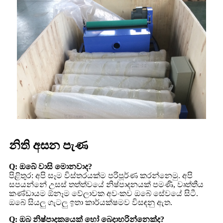
නිති අසන පැණ
Q: ඔබේ වාසි මොනවාද?
පිළිතුර: අපි සෑම විස්තරයක්ම පරිපූර්ණ කරන්නෙමු. අපි
සපයන්නේ උසස් තත්ත්වයේ නිෂ්පාදනයක් පමණි, වෘත්තීය
කණ්ඩායම ඕනෑම වේලාවක අවංකව ඔබේ සේවයේ සිටී.
ඔබේ සියලු ගැටලු ඉතා කාර්යක්ෂමව විසඳනු ඇත.
Q: ඔබ නිෂ්පාදකයෙක් හෝ බෙදාහරින්නෙක්ද?