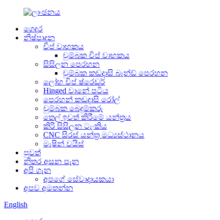
ගෙදර
නිෂ්පාදන
චිප් වාහකය
චුම්බක චිප් වාහකය
සිසිලන පෙරහන
චුම්බක කඩදාසි බෑන්ඩ් පෙරහන
ලෝහ චිප් ෂ්රෙඩර්
Hinged වානේ පටිය
පෙරහන් කඩදාසි රෝල්
චුම්බක බෙදුම්කරු
තෙල් ඉවත් කිරීමේ යන්ත්‍රය
කිරි සිසිලන ටැංකිය
CNC සිරස් යන්ත්‍ර මධ්‍යස්ථානය
මැෂින් වයිස්
පුවත්
නිතර අසන පැන
අපි ගැන
අපගේ සේවාදායකයා
අපව අමතන්න
English