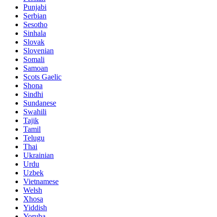
Punjabi
Serbian
Sesotho
Sinhala
Slovak
Slovenian
Somali
Samoan
Scots Gaelic
Shona
Sindhi
Sundanese
Swahili
Tajik
Tamil
Telugu
Thai
Ukrainian
Urdu
Uzbek
Vietnamese
Welsh
Xhosa
Yiddish
Yoruba