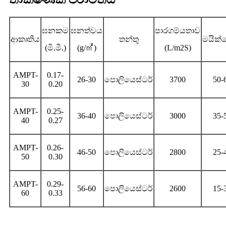
ඝනකම
ඝනත්වය
පාරගම්යතාව
ආකෘතිය
තන්තු
මයික්
(මි.මී.)
(g/
㎡
)
(L/m2S)
AMPT-
0.17-
26-30
පොලියෙස්ටර්
3700
50-
30
0.20
AMPT-
0.25-
36-40
පොලියෙස්ටර්
3000
35-
40
0.27
AMPT-
0.26-
46-50
පොලියෙස්ටර්
2800
25-
50
0.30
AMPT-
0.29-
56-60
පොලියෙස්ටර්
2600
15-
60
0.33