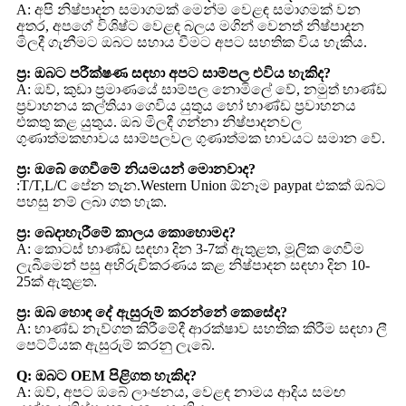
A: අපි නිෂ්පාදන සමාගමක් මෙන්ම වෙළඳ සමාගමක් වන
අතර, අපගේ විශිෂ්ට වෙළඳ බලය මගින් වෙනත් නිෂ්පාදන
මිලදී ගැනීමට ඔබට සහාය වීමට අපට සහතික විය හැකිය.
ප්‍ර: ඔබට පරීක්ෂණ සඳහා අපට සාම්පල එවිය හැකිද?
A: ඔව්, කුඩා ප්‍රමාණයේ සාම්පල නොමිලේ වේ, නමුත් භාණ්ඩ
ප්‍රවාහනය කල්තියා ගෙවිය යුතුය හෝ භාණ්ඩ ප්‍රවාහනය
එකතු කළ යුතුය. ඔබ මිලදී ගන්නා නිෂ්පාදනවල
ගුණාත්මකභාවය සාම්පලවල ගුණාත්මක භාවයට සමාන වේ.
ප්‍ර: ඔබේ ගෙවීමේ නියමයන් මොනවාද?
:T/T,L/C පේන තැන.Western Union ඕනෑම paypat එකක් ඔබට
පහසු නම් ලබා ගත හැක.
ප්‍ර: බෙදාහැරීමේ කාලය කොහොමද?
A: කොටස් භාණ්ඩ සඳහා දින 3-7ක් ඇතුළත, මූලික ගෙවීම
ලැබීමෙන් පසු අභිරුචිකරණය කළ නිෂ්පාදන සඳහා දින 10-
25ක් ඇතුළත.
ප්‍ර: ඔබ හොඳ දේ ඇසුරුම් කරන්නේ කෙසේද?
A: භාණ්ඩ නැව්ගත කිරීමේදී ආරක්ෂාව සහතික කිරීම සඳහා ලී
පෙට්ටියක ඇසුරුම් කරනු ලැබේ.
Q: ඔබට OEM පිළිගත හැකිද?
A: ඔව්, අපට ඔබේ ලාංඡනය, වෙළඳ නාමය ආදිය සමඟ