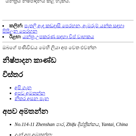
යන්ත්‍රය නිෂ්පාදනය කළ හැකිය.
කලින්:
පැතලි ඇඳ කඩදාසි පෙරහන, ඇඹරුම් යන්ත සඳහා
සිසිලන පෙරහන
ඊළඟ:
යන්ත්‍ර උපකරණ සඳහා චිප් වාහකය
ඔබගේ පණිවිඩය මෙහි ලියා අප වෙත එවන්න
නිෂ්පාදන කාණ්ඩ
විස්තර
අපි ගැන
අපව අමතන්න
නිතර අසන පැන
අපව අමතන්න
No.114-11 Zhenshan පාර, Zhifu දිස්ත්‍රික්කය, Yantai, China
දැන් අප අමතන්න: