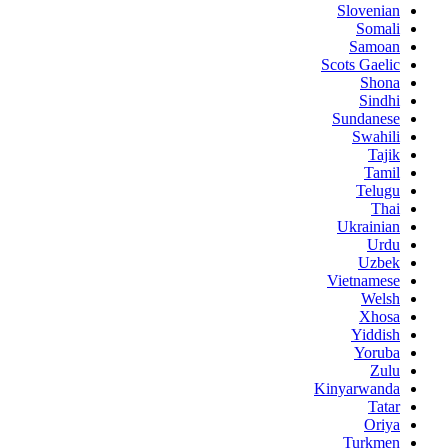
Slovenian
Somali
Samoan
Scots Gaelic
Shona
Sindhi
Sundanese
Swahili
Tajik
Tamil
Telugu
Thai
Ukrainian
Urdu
Uzbek
Vietnamese
Welsh
Xhosa
Yiddish
Yoruba
Zulu
Kinyarwanda
Tatar
Oriya
Turkmen