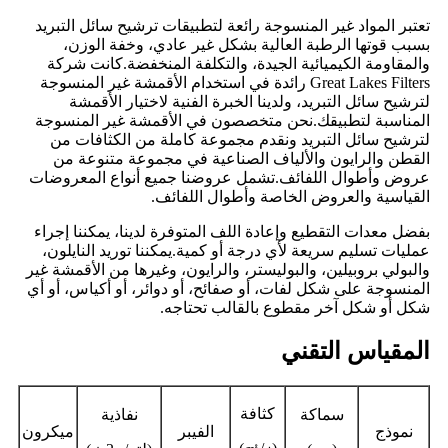
تعتبر المواد غير المنسوجة رائعة لتطبيقات ترشيح سائل التبريد
بسبب قوتها الرطبة العالية بشكل غير عادي، وخفة الوزن،
والمقاومة الكيميائية الجيدة، والتكلفة المنخفضة.كانت شركة
Great Lakes Filters رائدة في استخدام الأقمشة غير المنسوجة
لترشيح سائل التبريد، ولدينا الخبرة الفنية لاختيار الأقمشة
المناسبة لتطبيقك.نحن متخصصون في الأقمشة غير المنسوجة
لترشيح سائل التبريد ونقدم مجموعة كاملة من الكثافات من
القطن والرايون والألياف الصناعية في مجموعة متنوعة من
عروض وأطوال اللفائف.تشمل عروضنا جميع أنواع المعروضات
القياسية والعروض الخاصة وأطوال اللفائف.
بفضل معدات التقطيع وإعادة اللف المتوفرة لدينا، يمكننا إجراء
عمليات تسليم سريعة لأي درجة أو كمية.يمكننا توريد النايلون،
والبولي بروبيلين، والبوليستر، والرايون، وغيرها من الأقمشة غير
المنسوجة على شكل لفات، أو صفائح، أو دوائر، أو أكياس، أو أي
شكل أو شكل آخر مقطوع بالقالب تحتاجه.
المقياس التقني
كثافة
سماكة
نفاذية
نموذج
الفيبر
ميكرون