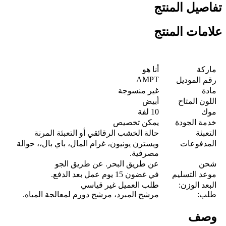
تفاصيل المنتج
علامات المنتج
ماركة
أنا هو
AMPT
رقم الموديل
مادة
غير منسوجة
اللون المتاح
أبيض
موك
10 لفة
خدمة الجودة
يمكن تخصيص
التعبئة
حالة الخشب الرقائقي أو التعبئة المرنة
المدفوعات
ويسترن يونيون، غرام المال، باي بال،، حوالة
مصرفية.
شحن
عن طريق البحر. عن طريق الجو
موعد التسليم
في غضون 15 يوم عمل بعد الدفع.
البعد الوزن:
طلب العميل غير قياسي
طلب:
مرشح المبرد، مرشح دورم لمعالجة المياه.
وصف