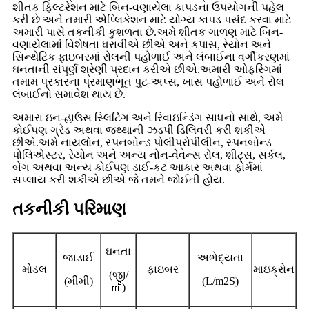
શીતક ફિલ્ટરેશન માટે બિન-વણાયેલા કાપડના ઉપયોગની પહેલ
કરી છે અને તમારી એપ્લિકેશન માટે યોગ્ય કાપડ પસંદ કરવા માટે
અમારી પાસે તકનીકી કુશળતા છે.અમે શીતક ગાળણ માટે બિન-
વણાયેલામાં વિશેષતા ધરાવીએ છીએ અને કપાસ, રેયોન અને
સિન્થેટિક ફાઇબરમાં રોલની પહોળાઈ અને લંબાઈના વર્ગીકરણમાં
ઘનતાની સંપૂર્ણ શ્રેણી પ્રદાન કરીએ છીએ.અમારી ઓફરિંગમાં
તમામ પ્રકારના પ્રમાણભૂત પુટ-અપ્સ, ખાસ પહોળાઈ અને રોલ
લંબાઈનો સમાવેશ થાય છે.
અમારા ઇન-હાઉસ સ્લિટિંગ અને રિવાઇન્ડિંગ સાધનો સાથે, અમે
કોઈપણ ગ્રેડ અથવા જથ્થાની ઝડપી ડિલિવરી કરી શકીએ
છીએ.અમે નાયલોન, સ્પનબોન્ડ પોલીપ્રોપીલીન, સ્પનબોન્ડ
પોલિએસ્ટર, રેયોન અને અન્ય નોન-વેવન્સ રોલ, શીટ્સ, સર્કલ,
બેગ અથવા અન્ય કોઈપણ ડાઈ-કટ આકાર અથવા ફોર્મમાં
સપ્લાય કરી શકીએ છીએ જે તમને જોઈતી હોય.
તકનીકી પરિમાણ
ઘનતા
જાડાઈ
અભેદ્યતા
મોડલ
ફાઇબર
માઇક્રોન
(જી/
(મીમી)
(L/m2S)
㎡
)