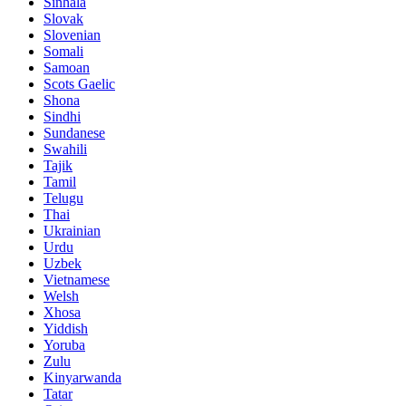
Sinhala
Slovak
Slovenian
Somali
Samoan
Scots Gaelic
Shona
Sindhi
Sundanese
Swahili
Tajik
Tamil
Telugu
Thai
Ukrainian
Urdu
Uzbek
Vietnamese
Welsh
Xhosa
Yiddish
Yoruba
Zulu
Kinyarwanda
Tatar