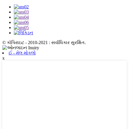
© કૉપિરાઇટ - 2010-2021 : સર્વાધિકાર સુરક્ષિત.
ઈ - મેલ મોકલો
x