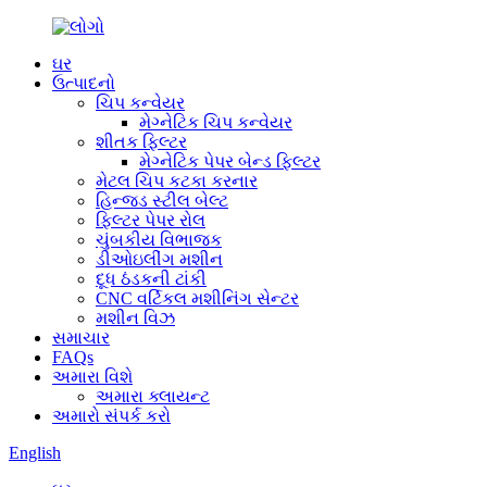
ઘર
ઉત્પાદનો
ચિપ કન્વેયર
મેગ્નેટિક ચિપ કન્વેયર
શીતક ફિલ્ટર
મેગ્નેટિક પેપર બેન્ડ ફિલ્ટર
મેટલ ચિપ કટકા કરનાર
હિન્જ્ડ સ્ટીલ બેલ્ટ
ફિલ્ટર પેપર રોલ
ચુંબકીય વિભાજક
ડીઓઇલીંગ મશીન
દૂધ ઠંડકની ટાંકી
CNC વર્ટિકલ મશીનિંગ સેન્ટર
મશીન વિઝ
સમાચાર
FAQs
અમારા વિશે
અમારા ક્લાયન્ટ
અમારો સંપર્ક કરો
English