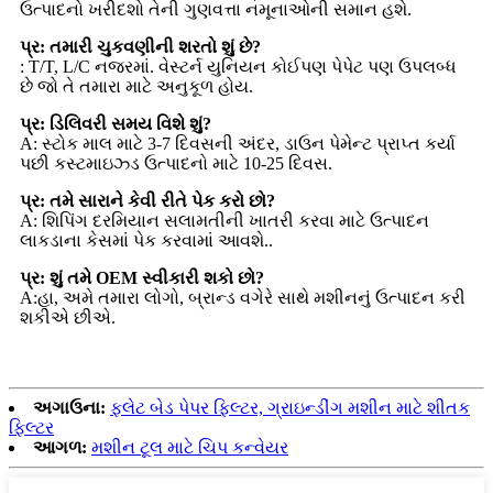
ઉત્પાદનો ખરીદશો તેની ગુણવત્તા નમૂનાઓની સમાન હશે.
પ્ર: તમારી ચુકવણીની શરતો શું છે?
: T/T, L/C નજરમાં. વેસ્ટર્ન યુનિયન કોઈપણ પેપેટ પણ ઉપલબ્ધ
છે જો તે તમારા માટે અનુકૂળ હોય.
પ્ર: ડિલિવરી સમય વિશે શું?
A: સ્ટોક માલ માટે 3-7 દિવસની અંદર, ડાઉન પેમેન્ટ પ્રાપ્ત કર્યા
પછી કસ્ટમાઇઝ્ડ ઉત્પાદનો માટે 10-25 દિવસ.
પ્ર: તમે સારાને કેવી રીતે પેક કરો છો?
A: શિપિંગ દરમિયાન સલામતીની ખાતરી કરવા માટે ઉત્પાદન
લાકડાના કેસમાં પેક કરવામાં આવશે..
પ્ર: શું તમે OEM સ્વીકારી શકો છો?
A:હા, અમે તમારા લોગો, બ્રાન્ડ વગેરે સાથે મશીનનું ઉત્પાદન કરી
શકીએ છીએ.
અગાઉના:
ફ્લેટ બેડ પેપર ફિલ્ટર, ગ્રાઇન્ડીંગ મશીન માટે શીતક
ફિલ્ટર
આગળ:
મશીન ટૂલ માટે ચિપ કન્વેયર