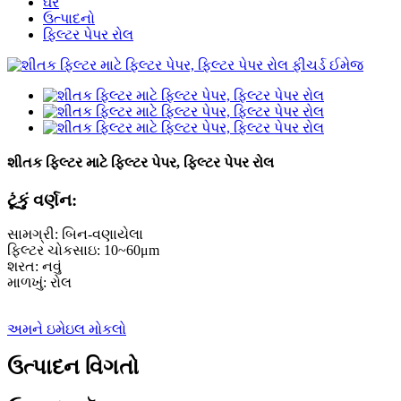
ઘર
ઉત્પાદનો
ફિલ્ટર પેપર રોલ
શીતક ફિલ્ટર માટે ફિલ્ટર પેપર, ફિલ્ટર પેપર રોલ
ટૂંકું વર્ણન:
સામગ્રી: બિન-વણાયેલા
ફિલ્ટર ચોકસાઇ: 10~60μm
શરત: નવું
માળખું: રોલ
અમને ઇમેઇલ મોકલો
ઉત્પાદન વિગતો