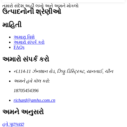
તમારો સંદેશ અહીં લખો અને અમને મોકલો
ઉત્પાદનોની શ્રેણીઓ
માહિતી
અમારા વિશે
અમારો સંપર્ક કરો
FAQs
અમારો સંપર્ક કરો
નં.114-11 ઝેનશાન રોડ, ઝિફુ ડિસ્ટ્રિક્ટ, યાનતાઈ, ચીન
અમને હવે કૉલ કરો:
18705454396
richard@amho.com.cn
અમને અનુસરો
હવે પૂછપરછ