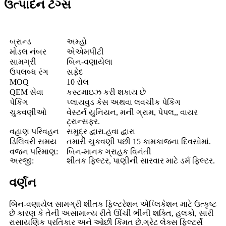
ઉત્પાદન ટૅગ્સ
બ્રાન્ડ
અમ્હો
મોડલ નંબર
એએમપીટી
સામગ્રી
બિન-વણાયેલા
ઉપલબ્ધ રંગ
સફેદ
MOQ
10 રોલ
QEM સેવા
કસ્ટમાઇઝ કરી શકાય છે
પેકિંગ
પ્લાયવુડ કેસ અથવા લવચીક પેકિંગ
ચુકવણીઓ
વેસ્ટર્ન યુનિયન, મની ગ્રામ, પેપલ,, વાયર
ટ્રાન્સફર.
વહાણ પરિવહન
સમુદ્ર દ્વારા.હવા દ્વારા
ડિલિવરી સમય
તમારી ચુકવણી પછી 15 કામકાજના દિવસોમાં.
વજન પરિમાણ:
બિન-માનક ગ્રાહક વિનંતી
અરજી:
શીતક ફિલ્ટર, પાણીની સારવાર માટે ડર્મ ફિલ્ટર.
વર્ણન
બિન-વણાયેલ સામગ્રી શીતક ફિલ્ટરેશન એપ્લિકેશન માટે ઉત્કૃષ્ટ
છે કારણ કે તેની અસામાન્ય રીતે ઊંચી ભીની શક્તિ, હલકો, સારી
રાસાયણિક પ્રતિકાર અને ઓછી કિંમત છે.ગ્રેટ લેક્સ ફિલ્ટર્સે