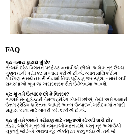
FAQ
પ્ર: તમારા ફાયદા શું છે?
A:અમે દરેક વિગતને પરફેક્ટ બનાવીએ છીએ. અમે માત્ર ઉચ્ચ
ગુણવત્તાની પ્રોડક્ટ સપ્લાય કરીએ છીએ, વ્યાવસાયિક ટીમ
કોઈપણ સમયે તમારી સેવામાં નિષ્ઠાપૂર્વક હાજર રહેશે. તમારી બધી
સમસ્યાઓ ખૂબ જ અસરકારક રીતે ઉકેલવામાં આવશે.
પ્ર: શું તમે ઉત્પાદક છો કે વિતરક?
A:અમે મેન્યુફેક્ટરી તેમજ ટ્રેડિંગ કંપની છીએ, તેથી અમે અમારી
ઉત્તમ ટ્રેડિંગ શક્તિના આધારે અન્ય ઉત્પાદનો ખરીદવામાં તમારી
સહાય કરવા માટે ખાતરી કરી શકીએ છીએ.
પ્ર: શું તમે અમને પરીક્ષણ માટે નમૂનાઓ મોકલી શકો છો?
A:હા, ઓછી માત્રામાં નમૂનાઓ મફત હશે, પરંતુ નૂર અગાઉથી
ચૂકવવું જોઈએ અથવા નૂર એકત્રિત કરવું જોઈએ. તમે જે