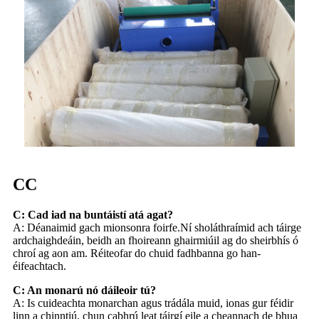
CC
C: Cad iad na buntáistí atá agat?
A: Déanaimid gach mionsonra foirfe.Ní sholáthraímid ach táirge
ardchaighdeáin, beidh an fhoireann ghairmiúil ag do sheirbhís ó
chroí ag aon am. Réiteofar do chuid fadhbanna go han-
éifeachtach.
C: An monarú nó dáileoir tú?
A: Is cuideachta monarchan agus trádála muid, ionas gur féidir
linn a chinntiú, chun cabhrú leat táirgí eile a cheannach de bhua