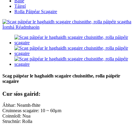
Baile
Táirgí
Rolla Páipéar Scagaire
Scag páipéar le haghaidh scagaire chuisnithe, rolla páipéir
scagaire
Cur síos gairid:
Ábhar: Neamh-fhite
Cruinneas scagaire: 10 ~ 60μm
Coinníoll: Nua
Struchtúr: Rolla