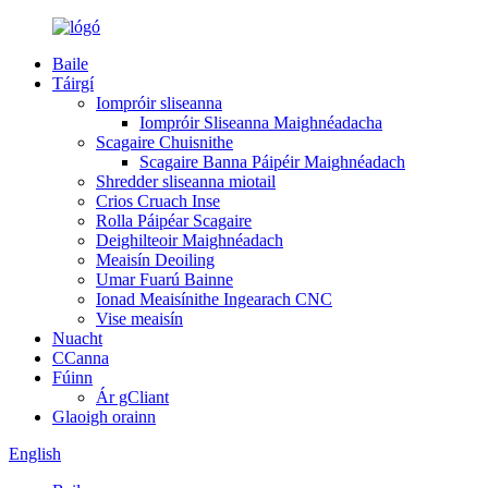
Baile
Táirgí
Iompróir sliseanna
Iompróir Sliseanna Maighnéadacha
Scagaire Chuisnithe
Scagaire Banna Páipéir Maighnéadach
Shredder sliseanna miotail
Crios Cruach Inse
Rolla Páipéar Scagaire
Deighilteoir Maighnéadach
Meaisín Deoiling
Umar Fuarú Bainne
Ionad Meaisínithe Ingearach CNC
Vise meaisín
Nuacht
CCanna
Fúinn
Ár gCliant
Glaoigh orainn
English