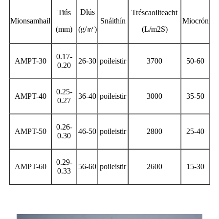
Dlús
Tiús
Tréscaoilteacht
Mionsamhail
Snáithín
Miocrón
(mm)
(g/
㎡
)
(L/m2S)
0.17-
AMPT-30
26-30
poileistir
3700
50-60
0.20
0.25-
AMPT-40
36-40
poileistir
3000
35-50
0.27
0.26-
AMPT-50
46-50
poileistir
2800
25-40
0.30
0.29-
AMPT-60
56-60
poileistir
2600
15-30
0.33