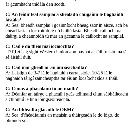
ár gcumhacht trádála den scoth.
C: An féidir leat samplaí a sheoladh chugainn le haghaidh
tástála?
A: Sea, bheadh ​​samplaí i gcainníocht bheag saor in aisce, ach ba
cheart lasta a íoc roimh ré nó bailiú lasta. Bheadh ​​cáilíocht na
dtáirgí a cheannóidh tú mar an gcéanna le cáilíocht na samplaí.
C: Cad é do théarmaí íocaíochta?
:T/T,L/C ag sight.Western Union aon paypat ar fáil freisin má tá
sé áisiúil duit.
C: Cad mar gheall ar an am seachadta?
A: Laistigh de 3-7 lá le haghaidh earraí stoic, 10-25 lá le
haghaidh táirgí saincheaptha tar éis an íocaíocht síos a fháil.
C: Conas a phacálann tú an maith?
A: Déanfar an táirge a phacáil i gcás adhmaid chun sábháilteacht
a chinntiú le linn loingseoireachta.
C: An bhféadfá glacadh le OEM?
A: Sea, d'fhéadfaimis an meaisín a tháirgeadh le do lógó, do
bhranda srl.