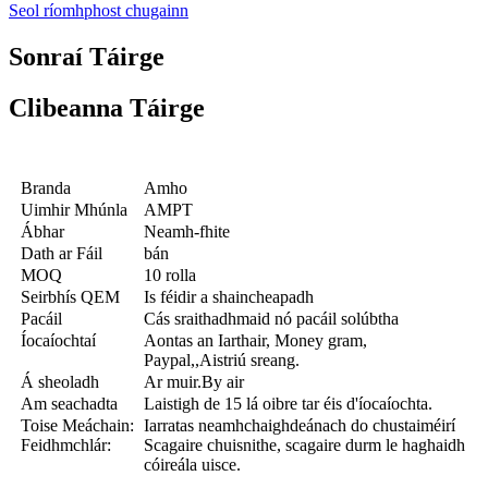
Seol ríomhphost chugainn
Sonraí Táirge
Clibeanna Táirge
Branda
Amho
Uimhir Mhúnla
AMPT
Ábhar
Neamh-fhite
Dath ar Fáil
bán
MOQ
10 rolla
Seirbhís QEM
Is féidir a shaincheapadh
Pacáil
Cás sraithadhmaid nó pacáil solúbtha
Íocaíochtaí
Aontas an Iarthair, Money gram,
Paypal,,Aistriú sreang.
Á sheoladh
Ar muir.By air
Am seachadta
Laistigh de 15 lá oibre tar éis d'íocaíochta.
Toise Meáchain:
Iarratas neamhchaighdeánach do chustaiméirí
Feidhmchlár:
Scagaire chuisnithe, scagaire durm le haghaidh
cóireála uisce.