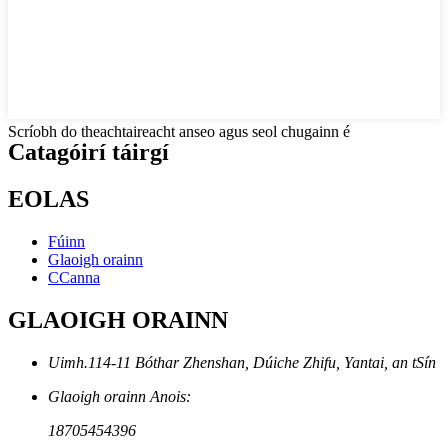
Scríobh do theachtaireacht anseo agus seol chugainn é
Catagóirí táirgí
EOLAS
Fúinn
Glaoigh orainn
CCanna
GLAOIGH ORAINN
Uimh.114-11 Bóthar Zhenshan, Dúiche Zhifu, Yantai, an tSín
Glaoigh orainn Anois:
18705454396