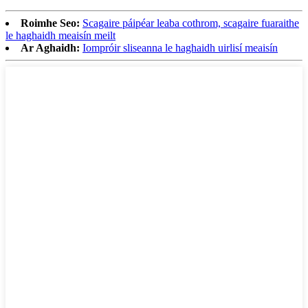
Roimhe Seo:
Scagaire páipéar leaba cothrom, scagaire fuaraithe
le haghaidh meaisín meilt
Ar Aghaidh:
Iompróir sliseanna le haghaidh uirlisí meaisín