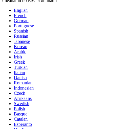
dhéanamh nó ESC a dhúnadh
English
French
German
Portuguese
Spanish
Russian
Japanese
Korean
Arabic
Irish
Greek
Turkish
Italian
Danish
Romanian
Indonesian
Czech
Afrikaans
Swedish
Polish
Basque
Catalan
Esperanto