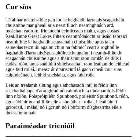
Cur síos
Tá ábhar neamh-fhite gan íoc le haghaidh iarratais scagacháin
chuisnithe mar gheall ar a neart fliuch neamhghnách ard,
meáchan éadrom, friotaíocht ceimiceach maith, agus costas
íseal.Rinne Great Lakes Filters ceannródaíocht ar úsáid fabraicí
neamhfhite le haghaidh scagacháin chuisnithe agus tá an
saineolas teicniúil againn chun na fabraicí ceart a roghnú le
haghaidh d'iarratais.Speisialtóireacht againn i neamh-fhite do
scagachán chuisnithe agus a thairiscint raon iomlán de dlús i
cadás, réón, agus snáithíní sintéiseacha i raon leathan de leithead
agus faid rollaí.I measc ár dtairiscintí tá gach cineál cuir-suas
caighdeánach, leithid speisialta, agus faid rolla.
Leis an trealamh slitting agus athchasadh intí, is féidir linn
seachadtaí tapa d'aon ghrád nó cainníocht a dhéanamh.Is féidir
linn níolón, Polapróipiléin Spunbond, poileistir Spunbond, réón,
agus ábhair neamhfhite eile a sholáthar i rollaí, i leatháin, i
gciorcail, i málaí, nó i gcruth nó i bhfoirm dísghearrtha eile a
theastaíonn uait.
Paraiméadar teicniúil