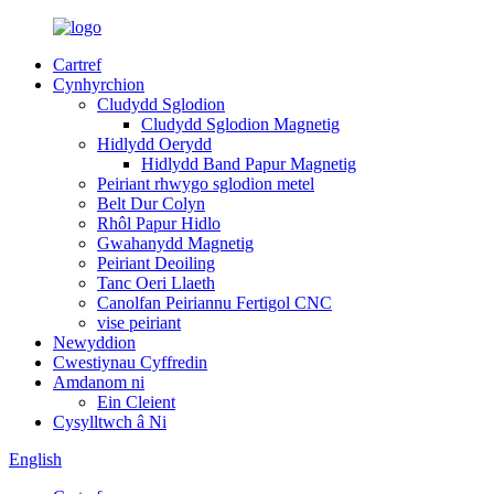
Cartref
Cynhyrchion
Cludydd Sglodion
Cludydd Sglodion Magnetig
Hidlydd Oerydd
Hidlydd Band Papur Magnetig
Peiriant rhwygo sglodion metel
Belt Dur Colyn
Rhôl Papur Hidlo
Gwahanydd Magnetig
Peiriant Deoiling
Tanc Oeri Llaeth
Canolfan Peiriannu Fertigol CNC
vise peiriant
Newyddion
Cwestiynau Cyffredin
Amdanom ni
Ein Cleient
Cysylltwch â Ni
English