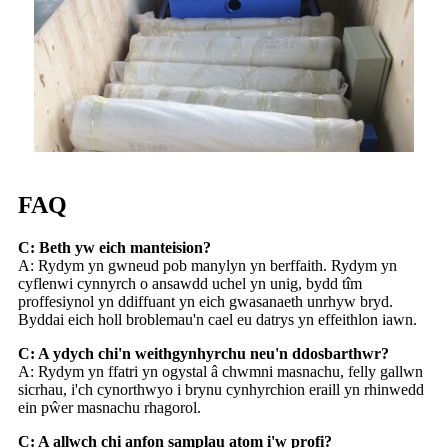
FAQ
C: Beth yw eich manteision?
A: Rydym yn gwneud pob manylyn yn berffaith. Rydym yn
cyflenwi cynnyrch o ansawdd uchel yn unig, bydd tîm
proffesiynol yn ddiffuant yn eich gwasanaeth unrhyw bryd.
Byddai eich holl broblemau'n cael eu datrys yn effeithlon iawn.
C: A ydych chi'n weithgynhyrchu neu'n ddosbarthwr?
A: Rydym yn ffatri yn ogystal â chwmni masnachu, felly gallwn
sicrhau, i'ch cynorthwyo i brynu cynhyrchion eraill yn rhinwedd
ein pŵer masnachu rhagorol.
C: A allwch chi anfon samplau atom i'w profi?