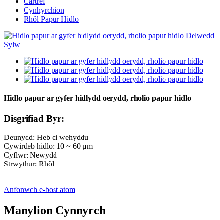
Cartref
Cynhyrchion
Rhôl Papur Hidlo
Hidlo papur ar gyfer hidlydd oerydd, rholio papur hidlo
Disgrifiad Byr:
Deunydd: Heb ei wehyddu
Cywirdeb hidlo: 10 ~ 60 μm
Cyflwr: Newydd
Strwythur: Rhôl
Anfonwch e-bost atom
Manylion Cynnyrch