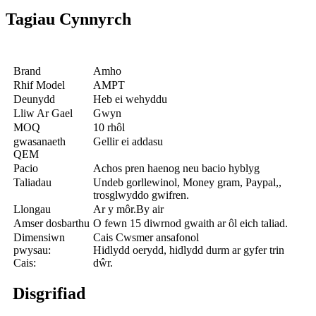
Tagiau Cynnyrch
Brand
Amho
Rhif Model
AMPT
Deunydd
Heb ei wehyddu
Lliw Ar Gael
Gwyn
MOQ
10 rhôl
gwasanaeth
Gellir ei addasu
QEM
Pacio
Achos pren haenog neu bacio hyblyg
Taliadau
Undeb gorllewinol, Money gram, Paypal,,
trosglwyddo gwifren.
Llongau
Ar y môr.By air
Amser dosbarthu
O fewn 15 diwrnod gwaith ar ôl eich taliad.
Dimensiwn
Cais Cwsmer ansafonol
pwysau:
Hidlydd oerydd, hidlydd durm ar gyfer trin
Cais:
dŵr.
Disgrifiad