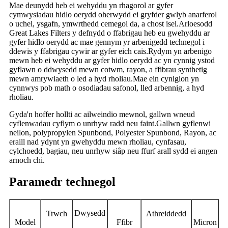
Mae deunydd heb ei wehyddu yn rhagorol ar gyfer
cymwysiadau hidlo oerydd oherwydd ei gryfder gwlyb anarferol
o uchel, ysgafn, ymwrthedd cemegol da, a chost isel.Arloesodd
Great Lakes Filters y defnydd o ffabrigau heb eu gwehyddu ar
gyfer hidlo oerydd ac mae gennym yr arbenigedd technegol i
ddewis y ffabrigau cywir ar gyfer eich cais.Rydym yn arbenigo
mewn heb ei wehyddu ar gyfer hidlo oerydd ac yn cynnig ystod
gyflawn o ddwysedd mewn cotwm, rayon, a ffibrau synthetig
mewn amrywiaeth o led a hyd rholiau.Mae ein cynigion yn
cynnwys pob math o osodiadau safonol, lled arbennig, a hyd
rholiau.
Gyda'n hoffer hollti ac ailweindio mewnol, gallwn wneud
cyflenwadau cyflym o unrhyw radd neu faint.Gallwn gyflenwi
neilon, polypropylen Spunbond, Polyester Spunbond, Rayon, ac
eraill nad ydynt yn gwehyddu mewn rholiau, cynfasau,
cylchoedd, bagiau, neu unrhyw siâp neu ffurf arall sydd ei angen
arnoch chi.
Paramedr technegol
Dwysedd
Trwch
Athreiddedd
Model
Ffibr
Micron