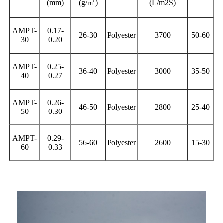
(mm)
(g/
㎡
)
(L/m2S)
AMPT-
0.17-
26-30
Polyester
3700
50-60
30
0.20
AMPT-
0.25-
36-40
Polyester
3000
35-50
40
0.27
AMPT-
0.26-
46-50
Polyester
2800
25-40
50
0.30
AMPT-
0.29-
56-60
Polyester
2600
15-30
60
0.33