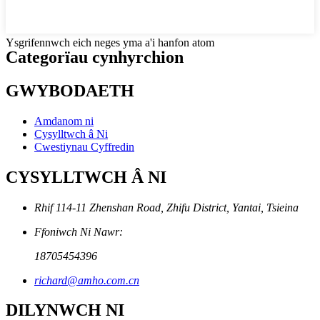
Ysgrifennwch eich neges yma a'i hanfon atom
Categorïau cynhyrchion
GWYBODAETH
Amdanom ni
Cysylltwch â Ni
Cwestiynau Cyffredin
CYSYLLTWCH Â NI
Rhif 114-11 Zhenshan Road, Zhifu District, Yantai, Tsieina
Ffoniwch Ni Nawr:
18705454396
richard@amho.com.cn
DILYNWCH NI