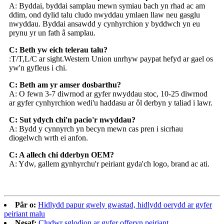
A: Byddai, byddai samplau mewn symiau bach yn rhad ac am
ddim, ond dylid talu cludo nwyddau ymlaen llaw neu gasglu
nwyddau. Byddai ansawdd y cynhyrchion y byddwch yn eu
prynu yr un fath â samplau.
C: Beth yw eich telerau talu?
:T/T,L/C ar sight.Western Union unrhyw paypat hefyd ar gael os
yw'n gyfleus i chi.
C: Beth am yr amser dosbarthu?
A: O fewn 3-7 diwrnod ar gyfer nwyddau stoc, 10-25 diwrnod
ar gyfer cynhyrchion wedi'u haddasu ar ôl derbyn y taliad i lawr.
C: Sut ydych chi'n pacio'r nwyddau?
A: Bydd y cynnyrch yn becyn mewn cas pren i sicrhau
diogelwch wrth ei anfon.
C: A allech chi dderbyn OEM?
A: Ydw, gallem gynhyrchu'r peiriant gyda'ch logo, brand ac ati.
Pâr o:
Hidlydd papur gwely gwastad, hidlydd oerydd ar gyfer
peiriant malu
Nesaf:
Cludwr sglodion ar gyfer offeryn peiriant