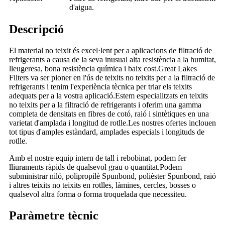
d'aigua.
Descripció
El material no teixit és excel·lent per a aplicacions de filtració de
refrigerants a causa de la seva inusual alta resistència a la humitat,
lleugeresa, bona resistència química i baix cost.Great Lakes
Filters va ser pioner en l'ús de teixits no teixits per a la filtració de
refrigerants i tenim l'experiència tècnica per triar els teixits
adequats per a la vostra aplicació.Estem especialitzats en teixits
no teixits per a la filtració de refrigerants i oferim una gamma
completa de densitats en fibres de cotó, raió i sintètiques en una
varietat d'amplada i longitud de rotlle.Les nostres ofertes inclouen
tot tipus d'amples estàndard, amplades especials i longituds de
rotlle.
Amb el nostre equip intern de tall i rebobinat, podem fer
lliuraments ràpids de qualsevol grau o quantitat.Podem
subministrar niló, polipropilè Spunbond, polièster Spunbond, raió
i altres teixits no teixits en rotlles, làmines, cercles, bosses o
qualsevol altra forma o forma troquelada que necessiteu.
Paràmetre tècnic