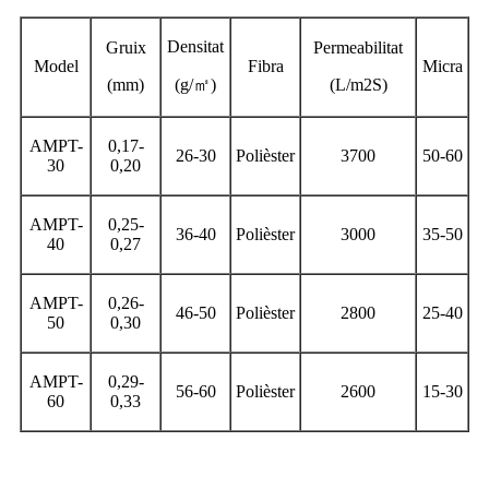
Densitat
Gruix
Permeabilitat
Model
Fibra
Micra
(mm)
(g/
㎡
)
(L/m2S)
AMPT-
0,17-
26-30
Polièster
3700
50-60
30
0,20
AMPT-
0,25-
36-40
Polièster
3000
35-50
40
0,27
AMPT-
0,26-
46-50
Polièster
2800
25-40
50
0,30
AMPT-
0,29-
56-60
Polièster
2600
15-30
60
0,33