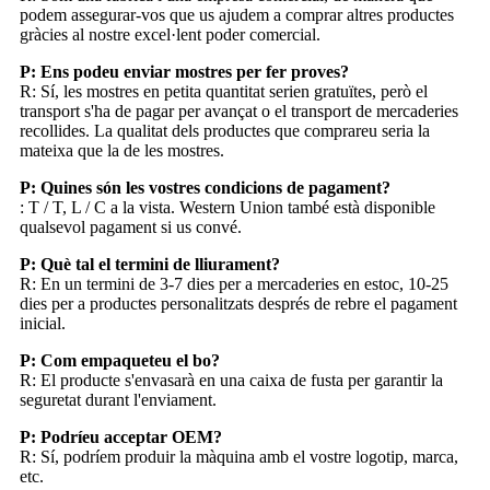
podem assegurar-vos que us ajudem a comprar altres productes
gràcies al nostre excel·lent poder comercial.
P: Ens podeu enviar mostres per fer proves?
R: Sí, les mostres en petita quantitat serien gratuïtes, però el
transport s'ha de pagar per avançat o el transport de mercaderies
recollides. La qualitat dels productes que comprareu seria la
mateixa que la de les mostres.
P: Quines són les vostres condicions de pagament?
: T / T, L / C a la vista. Western Union també està disponible
qualsevol pagament si us convé.
P: Què tal el termini de lliurament?
R: En un termini de 3-7 dies per a mercaderies en estoc, 10-25
dies per a productes personalitzats després de rebre el pagament
inicial.
P: Com empaqueteu el bo?
R: El producte s'envasarà en una caixa de fusta per garantir la
seguretat durant l'enviament.
P: Podríeu acceptar OEM?
R: Sí, podríem produir la màquina amb el vostre logotip, marca,
etc.