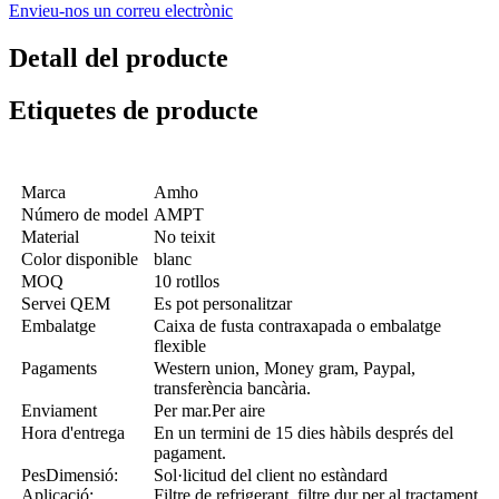
Envieu-nos un correu electrònic
Detall del producte
Etiquetes de producte
Marca
Amho
Número de model
AMPT
Material
No teixit
Color disponible
blanc
MOQ
10 rotllos
Servei QEM
Es pot personalitzar
Embalatge
Caixa de fusta contraxapada o embalatge
flexible
Pagaments
Western union, Money gram, Paypal,
transferència bancària.
Enviament
Per mar.Per aire
Hora d'entrega
En un termini de 15 dies hàbils després del
pagament.
PesDimensió:
Sol·licitud del client no estàndard
Aplicació:
Filtre de refrigerant, filtre dur per al tractament