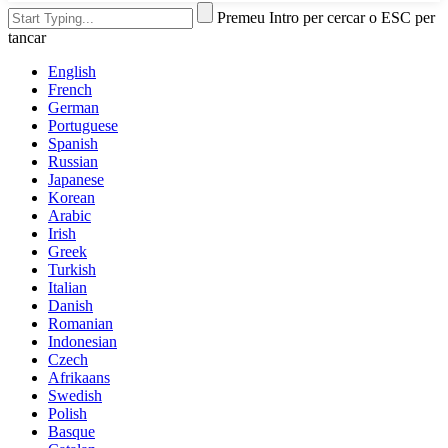
Premeu Intro per cercar o ESC per
tancar
English
French
German
Portuguese
Spanish
Russian
Japanese
Korean
Arabic
Irish
Greek
Turkish
Italian
Danish
Romanian
Indonesian
Czech
Afrikaans
Swedish
Polish
Basque