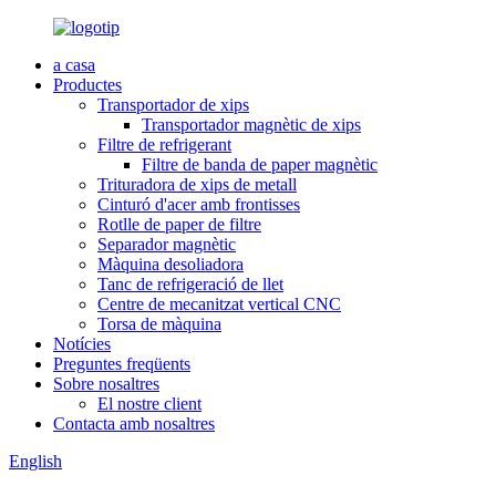
a casa
Productes
Transportador de xips
Transportador magnètic de xips
Filtre de refrigerant
Filtre de banda de paper magnètic
Trituradora de xips de metall
Cinturó d'acer amb frontisses
Rotlle de paper de filtre
Separador magnètic
Màquina desoliadora
Tanc de refrigeració de llet
Centre de mecanitzat vertical CNC
Torsa de màquina
Notícies
Preguntes freqüents
Sobre nosaltres
El nostre client
Contacta amb nosaltres
English