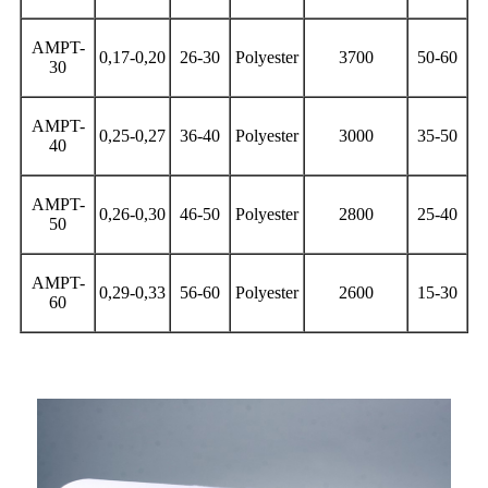
AMPT-
0,17-0,20
26-30
Polyester
3700
50-60
30
AMPT-
0,25-0,27
36-40
Polyester
3000
35-50
40
AMPT-
0,26-0,30
46-50
Polyester
2800
25-40
50
AMPT-
0,29-0,33
56-60
Polyester
2600
15-30
60