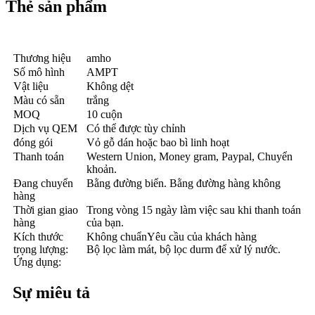
Thẻ sản phẩm
Thương hiệu
amho
Số mô hình
AMPT
Vật liệu
Không dệt
Màu có sẵn
trắng
MOQ
10 cuộn
Dịch vụ QEM
Có thể được tùy chỉnh
đóng gói
Vỏ gỗ dán hoặc bao bì linh hoạt
Thanh toán
Western Union, Money gram, Paypal, Chuyển
khoản.
Đang chuyển
Bằng đường biển. Bằng đường hàng không
hàng
Thời gian giao
Trong vòng 15 ngày làm việc sau khi thanh toán
hàng
của bạn.
Kích thước
Không chuẩnYêu cầu của khách hàng
trọng lượng:
Bộ lọc làm mát, bộ lọc durm để xử lý nước.
Ứng dụng:
Sự miêu tả