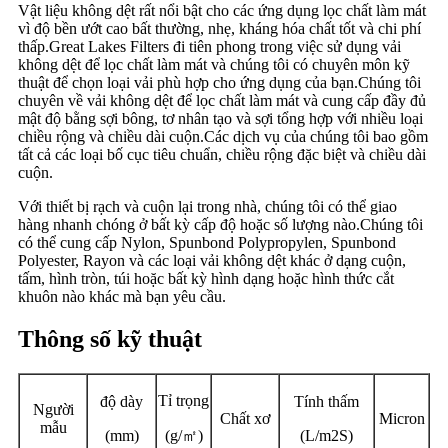
Vật liệu không dệt rất nổi bật cho các ứng dụng lọc chất làm mát
vì độ bền ướt cao bất thường, nhẹ, kháng hóa chất tốt và chi phí
thấp.Great Lakes Filters đi tiên phong trong việc sử dụng vải
không dệt để lọc chất làm mát và chúng tôi có chuyên môn kỹ
thuật để chọn loại vải phù hợp cho ứng dụng của bạn.Chúng tôi
chuyên về vải không dệt để lọc chất làm mát và cung cấp đầy đủ
mật độ bằng sợi bông, tơ nhân tạo và sợi tổng hợp với nhiều loại
chiều rộng và chiều dài cuộn.Các dịch vụ của chúng tôi bao gồm
tất cả các loại bố cục tiêu chuẩn, chiều rộng đặc biệt và chiều dài
cuộn.
Với thiết bị rạch và cuộn lại trong nhà, chúng tôi có thể giao
hàng nhanh chóng ở bất kỳ cấp độ hoặc số lượng nào.Chúng tôi
có thể cung cấp Nylon, Spunbond Polypropylen, Spunbond
Polyester, Rayon và các loại vải không dệt khác ở dạng cuộn,
tấm, hình tròn, túi hoặc bất kỳ hình dạng hoặc hình thức cắt
khuôn nào khác mà bạn yêu cầu.
Thông số kỹ thuật
Tỉ trọng
độ dày
Tính thấm
Người
Chất xơ
Micron
mẫu
(mm)
(g/
㎡
)
(L/m2S)