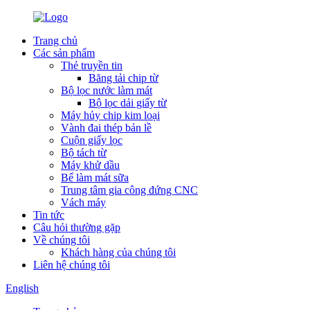
Trang chủ
Các sản phẩm
Thẻ truyền tin
Băng tải chip từ
Bộ lọc nước làm mát
Bộ lọc dải giấy từ
Máy hủy chip kim loại
Vành đai thép bản lề
Cuộn giấy lọc
Bộ tách từ
Máy khử dầu
Bể làm mát sữa
Trung tâm gia công đứng CNC
Vách máy
Tin tức
Câu hỏi thường gặp
Về chúng tôi
Khách hàng của chúng tôi
Liên hệ chúng tôi
English