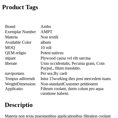
Product Tags
Brand
Amho
Exemplar Number
AMPT
Materia
Non textili
Available Color
album
MOQ
10 roll
QEM religio
Potest nativus
stipare
Plywood causa vel elit sarcina
liberate
Unio occidentalis, Pecunia gram, Coin
Paypal,, filum translatio.
naviportans
Per sea.By caeli
Tempus adferendi
Intra 15working dies post mercedem tuam.
WeightDimension:
Non-standardCustomer petitionem
Applicatio:
Filtrum coolant, durm colum pro aqua
curatione habent.
Descriptio
Materia non texta praestantibus applicationibus filtration coolant