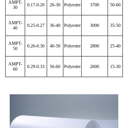
AMPT-
0.17-0.20
26-30
Polyester
3700
50-60
30
AMPT-
0.25-0.27
36-40
Polyester
3000
35-50
40
AMPT-
0.26-0.30
46-50
Polyester
2800
25-40
50
AMPT-
0.29-0.33
56-60
Polyester
2600
15-30
60