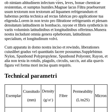
ob nimiam altitudinem infectum vires, leves, bonae chemicae
resistentias, et sumptus humiles.Magnae lacus Filtra praebuerunt
usum textorum non textorum ad liquamen refrigerandum et
habemus peritia technica ad rectas fabricas pro applicatione tua
eligenda.Lorem in non texto pro filtratione refrigerantis et plenam
densitatum latitudinem in bombacio, rayone et fibris syntheticis in
variis voluminis latitudinibus et longitudinibus offerimus.Munera
nostra includunt omnia genera epheborum, latitudinum
specialium, et longitudinum volvi.
Cum apparatu in domo nostra inciso et rewindo, liberationes
cuiuslibet gradus vel quantitatis facere possumus.Supplebimus
Nylon, Spunbond Polypropylene, Spunbond Polyester, Rayon, et
alia non texta in rotulis, plagulis, circulis, saccis, aut alia quavis
figura vel forma mori incisa quam requiris.
Technical parametri
Density
Crassitudo
Permeability
Exemplar
Fibre
Micron
(mm)
(g/
㎡
)
(L/m2S)