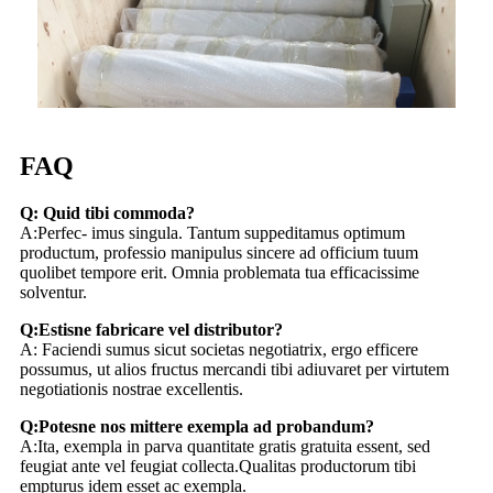
FAQ
Q: Quid tibi commoda?
A:Perfec- imus singula. Tantum suppeditamus optimum
productum, professio manipulus sincere ad officium tuum
quolibet tempore erit. Omnia problemata tua efficacissime
solventur.
Q:Estisne fabricare vel distributor?
A: Faciendi sumus sicut societas negotiatrix, ergo efficere
possumus, ut alios fructus mercandi tibi adiuvaret per virtutem
negotiationis nostrae excellentis.
Q:Potesne nos mittere exempla ad probandum?
A:Ita, exempla in parva quantitate gratis gratuita essent, sed
feugiat ante vel feugiat collecta.Qualitas productorum tibi
empturus idem esset ac exempla.