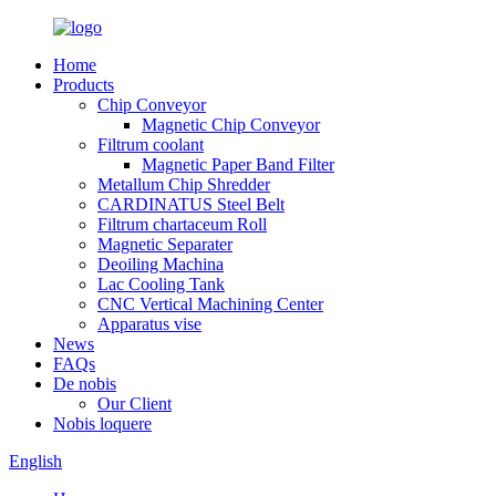
Home
Products
Chip Conveyor
Magnetic Chip Conveyor
Filtrum coolant
Magnetic Paper Band Filter
Metallum Chip Shredder
CARDINATUS Steel Belt
Filtrum chartaceum Roll
Magnetic Separater
Deoiling Machina
Lac Cooling Tank
CNC Vertical Machining Center
Apparatus vise
News
FAQs
De nobis
Our Client
Nobis loquere
English