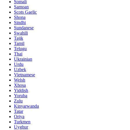
Somali
Samoan
Scots Gaelic
Shona
Sindhi
Sundanese
Swahili
Tajik
Tamil
Telugu
Thai
Ukrainian
Urdu
Uzbek
Vietnamese
Welsh
Xhosa
Yiddish
Yoruba
Zulu
Kinyarwanda
Tatar
Oriya
Turkmen
Uyghur