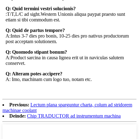
Q: Quid termini vestri solucionis?
:T/T,L/C ad sight.Western Unionis aliqua paypat praesto sunt
etiam si tibi commodum est.
Q: Quid de partus tempore?
A:Intus 3-7 dies pro bonis, 10-25 dies pro nativus productorum
post acceptam solutionem.
Q: Quomodo stipant bonum?
A:Product sarcina in causa lignea erit ut in naviculas salutem
conservet.
Q: Alteram potes accipere?
A: Imo, machinam cum logo tuo, notam etc.
Previous:
Lectum plana sparguntur charta, colum ad stridorem
machinae coolant
Deinde:
Chip TRADUCTOR ad instrumentum machina