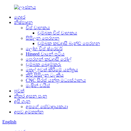
ගෙදර
නිෂ්පාදන
චිප් වාහකය
චුම්බක චිප් වාහකය
සිසිලන පෙරහන
චුම්බක කඩදාසි බෑන්ඩ් පෙරහන
ලෝහ චිප් ෂ්රෙඩර්
Hinged වානේ පටිය
පෙරහන් කඩදාසි රෝල්
චුම්බක බෙදුම්කරු
තෙල් ඉවත් කිරීමේ යන්ත්‍රය
කිරි සිසිලන ටැංකිය
CNC සිරස් යන්ත්‍ර මධ්‍යස්ථානය
මැෂින් වයිස්
පුවත්
නිතර අසන පැන
අපි ගැන
අපගේ සේවාදායකයා
අපව අමතන්න
English