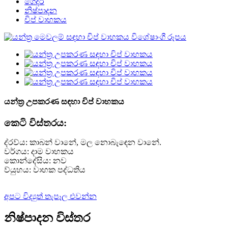
ගෙදර
නිෂ්පාදන
චිප් වාහකය
යන්ත්‍ර උපකරණ සඳහා චිප් වාහකය
කෙටි විස්තරය:
ද්රව්ය: කාබන් වානේ, මල නොබැඳෙන වානේ.
වර්ගය: දාම වාහකය
කොන්දේසිය: නව
ව්යුහය: වාහක පද්ධතිය
අපට විද්‍යුත් තැපෑල එවන්න
නිෂ්පාදන විස්තර