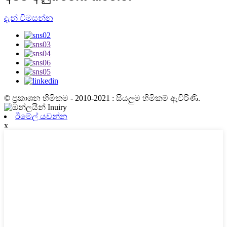
දැන් විමසන්න
© ප්‍රකාශන හිමිකම - 2010-2021 : සියලුම හිමිකම් ඇවිරිණි.
ඊමේල් යවන්න
x