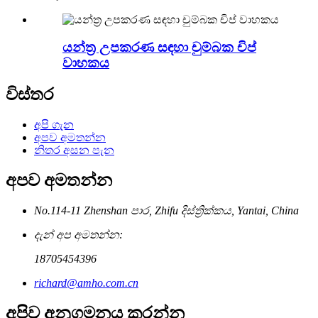
යන්ත්‍ර උපකරණ සඳහා චුම්බක චිප්
වාහකය
විස්තර
අපි ගැන
අපව අමතන්න
නිතර අසන පැන
අපව අමතන්න
No.114-11 Zhenshan පාර, Zhifu දිස්ත්‍රික්කය, Yantai, China
දැන් අප අමතන්න:
18705454396
richard@amho.com.cn
අපිව අනුගමනය කරන්න