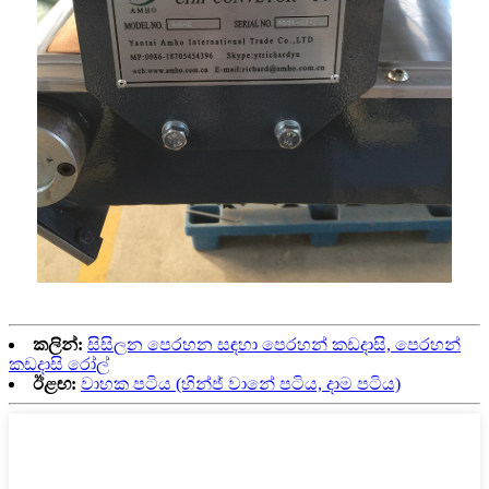
කලින්:
සිසිලන පෙරහන සඳහා පෙරහන් කඩදාසි, පෙරහන්
කඩදාසි රෝල්
ඊළඟ:
වාහක පටිය (හින්ජ් වානේ පටිය, දාම පටිය)