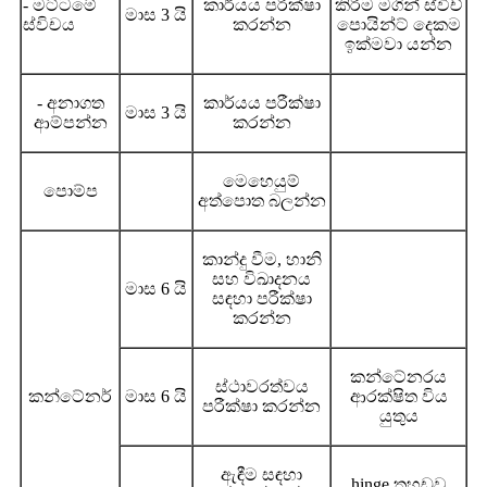
- මට්ටමේ
කාර්යය පරීක්ෂා
කිරීම මගින් ස්විච්
මාස 3 යි
ස්විචය
කරන්න
පොයින්ට් දෙකම
ඉක්මවා යන්න
- අනාගත
කාර්යය පරීක්ෂා
මාස 3 යි
ආම්පන්න
කරන්න
මෙහෙයුම්
පොම්ප
අත්පොත බලන්න
කාන්දු වීම, හානි
සහ විඛාදනය
මාස 6 යි
සඳහා පරීක්ෂා
කරන්න
කන්ටේනරය
ස්ථාවරත්වය
කන්ටේනර්
මාස 6 යි
ආරක්ෂිත විය
පරීක්ෂා කරන්න
යුතුය
ඇඳීම සඳහා
hinge තහඩුව