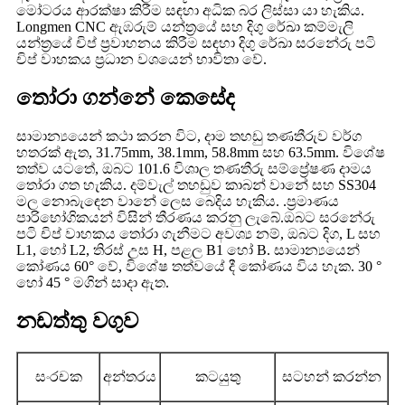
මෝටරය ආරක්ෂා කිරීම සඳහා අධික බර ලිස්සා යා හැකිය.
Longmen CNC ඇඹරුම් යන්ත්‍රයේ සහ දිගු රේඛා කම්මැලි
යන්ත්‍රයේ චිප් ප්‍රවාහනය කිරීම සඳහා දිගු රේඛා සරනේරු පටි
චිප් වාහකය ප්‍රධාන වශයෙන් භාවිතා වේ.
තෝරා ගන්නේ කෙසේද
සාමාන්‍යයෙන් කථා කරන විට, දාම තහඩු තණතීරුව වර්ග
හතරක් ඇත, 31.75mm, 38.1mm, 58.8mm සහ 63.5mm. විශේෂ
තත්ව යටතේ, ඔබට 101.6 විශාල තණතීරු සම්ප්‍රේෂණ දාමය
තෝරා ගත හැකිය. දම්වැල් තහඩුව කාබන් වානේ සහ SS304
මල නොබැඳෙන වානේ ලෙස බෙදිය හැකිය. .ප්‍රමාණය
පාරිභෝගිකයන් විසින් තීරණය කරනු ලැබේ.ඔබට සරනේරු
පටි චිප් වාහකය තෝරා ගැනීමට අවශ්‍ය නම්, ඔබට දිග, L සහ
L1, හෝ L2, තිරස් උස H, පළල B1 හෝ B. සාමාන්‍යයෙන්
කෝණය 60° වේ, විශේෂ තත්වයේ දී කෝණය විය හැක. 30 °
හෝ 45 ° මගින් සාදා ඇත.
නඩත්තු වගුව
සංරචක
අන්තරය
කටයුතු
සටහන් කරන්න