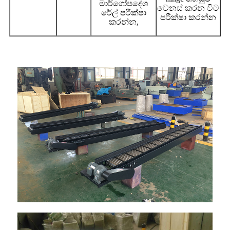
මාර්ගෝපදේශ
වෙනස් කරන විට
රේල් පරීක්ෂා
පරීක්ෂා කරන්න
කරන්න,