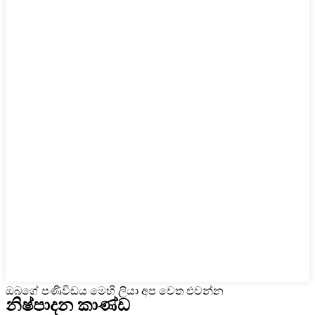
ඔබගේ පණිවිඩය මෙහි ලියා අප වෙත එවන්න
නිෂ්පාදන කාණ්ඩ