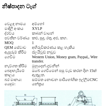
නිෂ්පාදන ටැග්
වෙළඳ නාමය
අම්හෝ
මාදිලි අංකය
XYLP
ද්රව්ය
කාබන් වානේ
පවතින වර්ණය
කළු, සුදු, රතු, අළු, කහ.
MOQ
1
QEM සේවාව
අභිරුචිකරණය කළ හැකිය
ඇසුරුම් කිරීම
ප්ලයිවුඩ් නඩුව
ගෙවීම
Western Union, Money gram, Paypal,, Wire
transfer.
නැව්ගත කිරීම
මුහුදෙන්.ගුවනින්
බෙදාහැරීමේ
ඔබේ ගෙවීමෙන් පසු වැඩ කරන දින 15ක්
කාලය
ඇතුළත.
බර මානය:
සම්මත නොවන පාරිභෝගික ඉල්ලීමCNC
යෙදුම:
යන්ත්‍රය