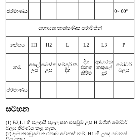
ප්රමාණය
0~ 60°
සහායක තාක්ෂණික පරාමිතීන්
කේතය
H1
H2
L
L2
L3
P
දිග
ආධාරක
ෂෙල්
සමස්ත
සම්පූර්ණ
මෝටර්
නම
එකතු
කකුලේ
උස
උස
දිග
බලය
කිරීම
දුර
ප්රමාණය
සටහන
(1) B2,L1 හි ඵලදායී පළල සහ එසවුම් උස H මගින් මෝටර්
බලය තීරණය කළ හැක.
(2) දාම තහඩුවේ තාරතාව වෙනස් නම්, H1 හි උසද වෙනස්
විය යුතුය.