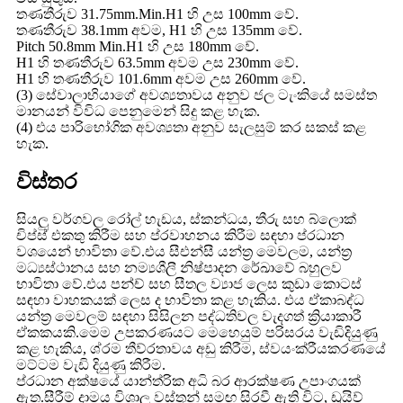
තණතීරුව 31.75mm.Min.H1 හි උස 100mm වේ.
තණතීරුව 38.1mm අවම, H1 හි උස 135mm වේ.
Pitch 50.8mm Min.H1 හි උස 180mm වේ.
H1 හි තණතීරුව 63.5mm අවම උස 230mm වේ.
H1 හි තණතීරුව 101.6mm අවම උස 260mm වේ.
(3) සේවාලාභියාගේ අවශ්‍යතාවය අනුව ජල ටැංකියේ සමස්ත
මානයන් විවිධ පෙනුමෙන් සිදු කළ හැක.
(4) එය පාරිභෝගික අවශ්‍යතා අනුව සැලසුම් කර සකස් කළ
හැක.
විස්තර
සියලු වර්ගවල රෝල් හැඩය, ස්කන්ධය, තීරු සහ බ්ලොක්
චිප්ස් එකතු කිරීම සහ ප්රවාහනය කිරීම සඳහා ප්රධාන
වශයෙන් භාවිතා වේ.එය සීඑන්සී යන්ත්‍ර මෙවලම, යන්ත්‍ර
මධ්‍යස්ථානය සහ නම්‍යශීලී නිෂ්පාදන රේඛාවේ බහුලව
භාවිතා වේ.එය පන්ච් සහ සීතල ව්‍යාජ ලෙස කුඩා කොටස්
සඳහා වාහකයක් ලෙස ද භාවිතා කළ හැකිය. එය ඒකාබද්ධ
යන්ත්‍ර මෙවලම් සඳහා සිසිලන පද්ධතිවල වැදගත් ක්‍රියාකාරී
ඒකකයකි.මෙම උපකරණයට මෙහෙයුම් පරිසරය වැඩිදියුණු
කළ හැකිය, ශ්රම තීව්රතාවය අඩු කිරීම, ස්වයංක්රීයකරණයේ
මට්ටම වැඩි දියුණු කිරීම.
ප්රධාන අක්ෂයේ යාන්ත්රික අධි බර ආරක්ෂණ උපාංගයක්
ඇත.සීරීම් දාමය විශාල වස්තූන් සමඟ සිරවී ඇති විට, ඩ්‍රයිව්