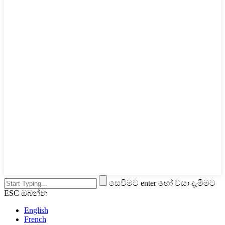
සෙවීමට enter හෝ වසා දැමීමට
ESC ඔබන්න
English
French