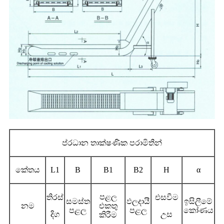
ප්රධාන තාක්ෂණික පරාමිතීන්
කේතය
L1
B
B1
B2
H
α
පළල
තිරස්
එසවීම
සමස්ත
ඵලදායී
ඉසිලීමේ
නම
එකතු
පළල
පළල
කෝණය
දිග
උස
කිරීම