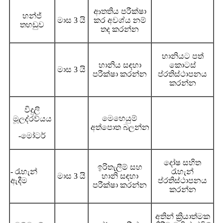
ආතතිය පරීක්ෂා
හන්ජ්
මාස 3 යි
කර අවශ්ය නම්
තහඩුව
තද කරන්න
හානියට පත්
හානිය සඳහා
කොටස්
මාස 3 යි
පරීක්ෂා කරන්න
ප්රතිස්ථාපනය
කරන්න
විදුලි
මෙහෙයුම්
මූලද්රව්යය
අත්පොත බලන්න
-මෝටර්
දෝෂ සහිත
ඉරිතැලීම් සහ
- රැහැන්
රැහැන්
මාස 3 යි
හානි සඳහා
ඇදීම
ප්රතිස්ථාපනය
පරීක්ෂා කරන්න
කරන්න
අතින් ක්‍රියාත්මක