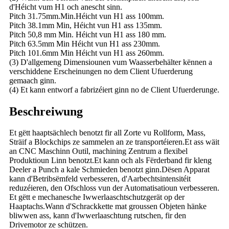
d'Héicht vum H1 och anescht sinn.
Pitch 31.75mm.Min.Héicht vun H1 ass 100mm.
Pitch 38.1mm Min, Héicht vun H1 ass 135mm.
Pitch 50,8 mm Min. Héicht vun H1 ass 180 mm.
Pitch 63.5mm Min Héicht vun H1 ass 230mm.
Pitch 101.6mm Min Héicht vun H1 ass 260mm.
(3) D'allgemeng Dimensiounen vum Waasserbehälter kënnen a
verschiddene Erscheinungen no dem Client Ufuerderung
gemaach ginn.
(4) Et kann entworf a fabrizéiert ginn no de Client Ufuerderunge.
Beschreiwung
Et gëtt haaptsächlech benotzt fir all Zorte vu Rollform, Mass,
Sträif a Blockchips ze sammelen an ze transportéieren.Et ass wäit
an CNC Maschinn Outil, machining Zentrum a flexibel
Produktioun Linn benotzt.Et kann och als Fërderband fir kleng
Deeler a Punch a kale Schmieden benotzt ginn.Dësen Apparat
kann d'Betribsëmfeld verbesseren, d'Aarbechtsintensitéit
reduzéieren, den Ofschloss vun der Automatisatioun verbesseren.
Et gëtt e mechanesche Iwwerlaaschtschutzgerät op der
Haaptachs.Wann d'Schrackkette mat groussen Objeten hänke
bliwwen ass, kann d'Iwwerlaaschtung rutschen, fir den
Drivemotor ze schützen.