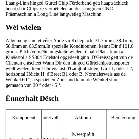
Laang-Linn hinged Gürtel Chip Fërderband gëtt haaptsächlech
benotzt fir Chips ze vermëttelen an der Longmen CNC
Fräsmaschinn a Long-Line langweileg Maschinn.
Wéi wielen
Allgemeng sinn et véier Aarte vu Ketteplack, 31.75mm, 38.1mm,
58.8mm an 63.5mm.In spezielle Konditiounen, kënnt Dir d'101.6
grouss Pitch-Vermëttelungskette wielen. Chain Plack kann a
Kuelestol a SS304 Edelstol opgedeelt ginn .D'Gréisst gëtt vun de
Clienten entscheet.Wann Dir den hinged Gürtelchipstransporter
wëllt wielen, kënnt Dir eis just d'Längt ubidden, L a L1, oder L2,
horizontal Héicht H, d'Breet B1 oder B. Normalerweis ass de
Wénkel 60 °, a speziellen Zoustand kann de Wénkel sinn
gemaach vun 30 ° oder 45 °.
Ënnerhalt Dësch
Komponent
Intervall
Aktioun
Bemierkung
Iwwerpréift