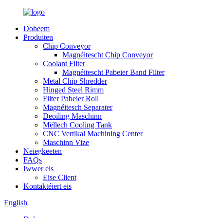
Doheem
Produiten
Chip Conveyor
Magnéitescht Chip Conveyor
Coolant Filter
Magnéitescht Pabeier Band Filter
Metal Chip Shredder
Hinged Steel Rimm
Filter Pabeier Roll
Magnéitesch Separater
Deoiling Maschinn
Mëllech Cooling Tank
CNC Vertikal Machining Center
Maschinn Vize
Neiegkeeten
FAQs
Iwwer eis
Eise Client
Kontaktéiert eis
English