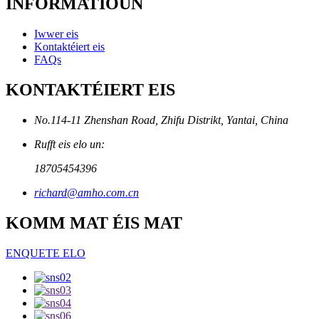
INFORMATIOUN
Iwwer eis
Kontaktéiert eis
FAQs
KONTAKTÉIERT EIS
No.114-11 Zhenshan Road, Zhifu Distrikt, Yantai, China
Rufft eis elo un:
18705454396
richard@amho.com.cn
KOMM MAT ÉIS MAT
ENQUETE ELO