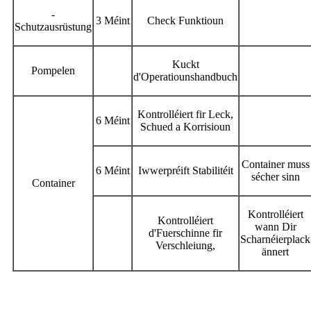
-
3 Méint
Check Funktioun
Schutzausrüstung
Kuckt
Pompelen
d'Operatiounshandbuch
Kontrolléiert fir Leck,
6 Méint
Schued a Korrisioun
Container muss
6 Méint
Iwwerpréift Stabilitéit
sécher sinn
Container
Kontrolléiert
Kontrolléiert
wann Dir
d'Fuerschinne fir
Scharnéierplack
Verschleiung,
ännert