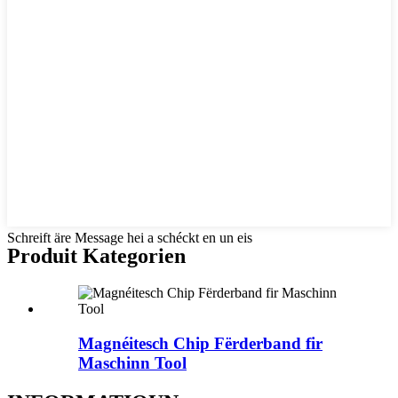
Schreift äre Message hei a schéckt en un eis
Produit Kategorien
Magnéitesch Chip Fërderband fir
Maschinn Tool