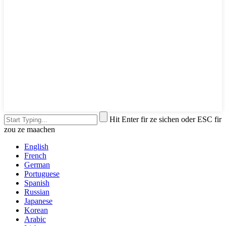
Hit Enter fir ze sichen oder ESC fir
zou ze maachen
English
French
German
Portuguese
Spanish
Russian
Japanese
Korean
Arabic