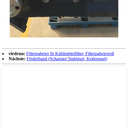
virdrun:
Filterpabeier fir Kühlmëttelfilter, Filterpabeierroll
Nächste:
Fërderband (Scharnier Stahlgurt, Kettengurt)