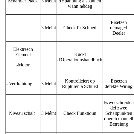
Scharnier Plack
3 Méint
d'Spannung a spannen
wann néideg
Ersetzen
3 Méint
Check fir Schued
demaged
Deeler
Elektresch
Kuckt
Element
d'Operatiounshandbuch
-Motor
Kontrolléiert op
Ersetzen
- Verdrahtung
3 Méint
Rupturen a Schued
defekte Wiring
Iwwerschreiden
déi zwee
- Niveau schalt
3 Méint
Check Funktioun
Schaltpunkten
duerch manuell
Betreiung