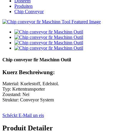
Doheem
Produiten
Chip Conveyor
Chip conveyor fir Maschinn Outil
Kuerz Beschreiwung:
Material: Kuelestoff, Edelstol.
Typ: Kettentransporter
Zoustand: Nei
Struktur: Conveyor System
Schéckt E-Mail un eis
Produit Detailer