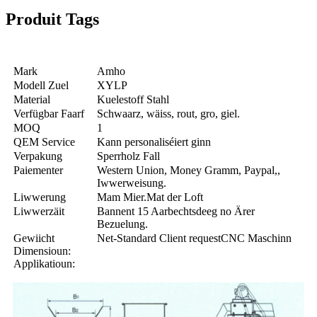
Produit Tags
Mark
Amho
Modell Zuel
XYLP
Material
Kuelestoff Stahl
Verfügbar Faarf
Schwaarz, wäiss, rout, gro, giel.
MOQ
1
QEM Service
Kann personaliséiert ginn
Verpakung
Sperrholz Fall
Paiementer
Western Union, Money Gramm, Paypal,,
Iwwerweisung.
Liwwerung
Mam Mier.Mat der Loft
Liwwerzäit
Bannent 15 Aarbechtsdeeg no Ärer
Bezuelung.
Gewiicht
Net-Standard Client requestCNC Maschinn
Dimensioun:
Applikatioun: