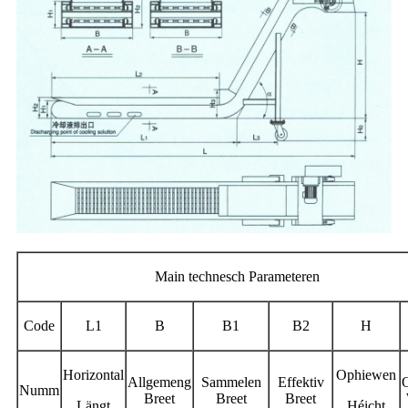
Main technesch Parameteren
Code
L1
B
B1
B2
H
Horizontal
Ophiewen
Allgemeng
Sammelen
Effektiv
Numm
Breet
Breet
Breet
Längt
Héicht