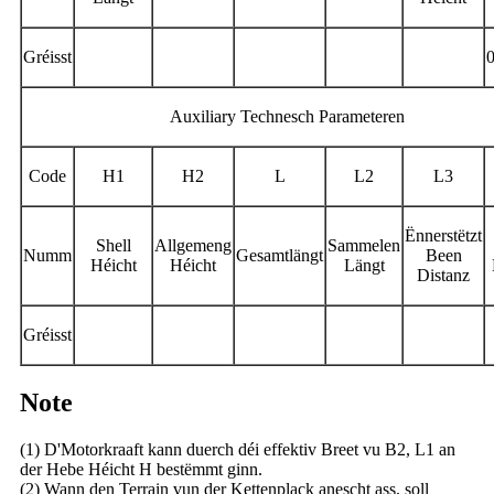
Gréisst
0
Auxiliary Technesch Parameteren
Code
H1
H2
L
L2
L3
Ënnerstëtzt
Shell
Allgemeng
Sammelen
Numm
Gesamtlängt
Been
Héicht
Héicht
Längt
Distanz
Gréisst
Note
(1) D'Motorkraaft kann duerch déi effektiv Breet vu B2, L1 an
der Hebe Héicht H bestëmmt ginn.
(2) Wann den Terrain vun der Kettenplack anescht ass, soll