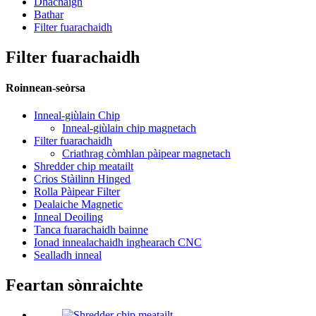
Dhachaigh
Bathar
Filter fuarachaidh
Filter fuarachaidh
Roinnean-seòrsa
Inneal-giùlain Chip
Inneal-giùlain chip magnetach
Filter fuarachaidh
Criathrag còmhlan pàipear magnetach
Shredder chip meatailt
Crios Stàilinn Hinged
Rolla Pàipear Filter
Dealaiche Magnetic
Inneal Deoiling
Tanca fuarachaidh bainne
Ionad innealachaidh inghearach CNC
Sealladh inneal
Feartan sònraichte