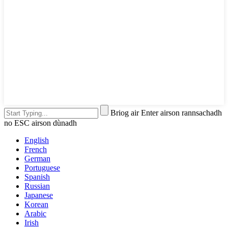
Briog air Enter airson rannsachadh
no ESC airson dùnadh
English
French
German
Portuguese
Spanish
Russian
Japanese
Korean
Arabic
Irish