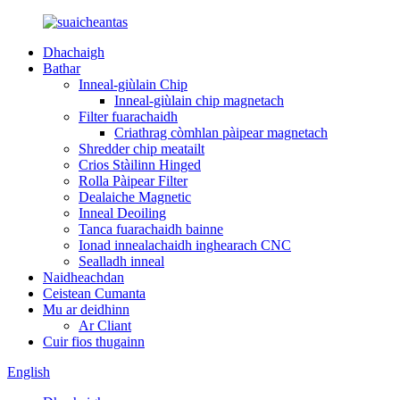
Dhachaigh
Bathar
Inneal-giùlain Chip
Inneal-giùlain chip magnetach
Filter fuarachaidh
Criathrag còmhlan pàipear magnetach
Shredder chip meatailt
Crios Stàilinn Hinged
Rolla Pàipear Filter
Dealaiche Magnetic
Inneal Deoiling
Tanca fuarachaidh bainne
Ionad innealachaidh inghearach CNC
Sealladh inneal
Naidheachdan
Ceistean Cumanta
Mu ar deidhinn
Ar Cliant
Cuir fios thugainn
English