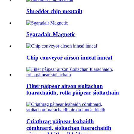
Shredder chip meatailt
Sgaradair Magnetic
Chip conveyor airson inneal inneal
Filter pàipear airson sìoltachan
fuarachaidh, rolla pàipear sìoltachain
Criathrag pàipear leabaidh
còmhnard, sìoltachan fuarachaidh