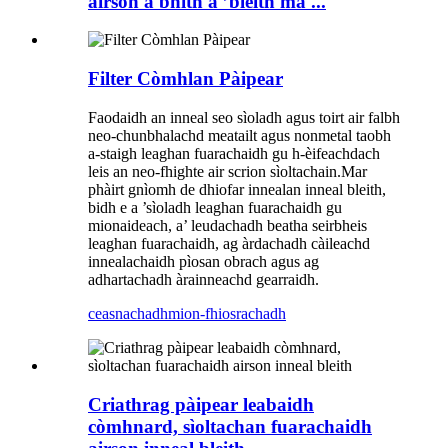
airson a bhith a ’bleith ma ...
Filter Còmhlan Pàipear
Faodaidh an inneal seo sìoladh agus toirt air falbh
neo-chunbhalachd meatailt agus nonmetal taobh
a-staigh leaghan fuarachaidh gu h-èifeachdach
leis an neo-fhighte air scrion sìoltachain.Mar
phàirt gnìomh de dhiofar innealan inneal bleith,
bidh e a ’sìoladh leaghan fuarachaidh gu
mionaideach, a’ leudachadh beatha seirbheis
leaghan fuarachaidh, ag àrdachadh càileachd
innealachaidh pìosan obrach agus ag
adhartachadh àrainneachd gearraidh.
ceasnachadh
mion-fhiosrachadh
Criathrag pàipear leabaidh
còmhnard, sìoltachan fuarachaidh