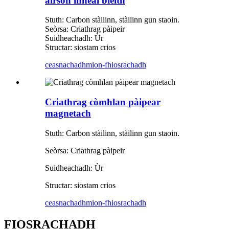
airson inneal bleith
Stuth: Carbon stàilinn, stàilinn gun staoin.
Seòrsa: Criathrag pàipeir
Suidheachadh: Ùr
Structar: ​​siostam crios
ceasnachadh
mion-fhiosrachadh
Criathrag còmhlan pàipear
magnetach
Stuth: Carbon stàilinn, stàilinn gun staoin.
Seòrsa: Criathrag pàipeir
Suidheachadh: Ùr
Structar: ​​siostam crios
ceasnachadh
mion-fhiosrachadh
FIOSRACHADH