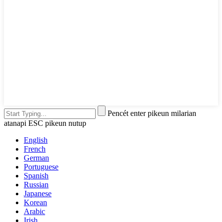
Pencét enter pikeun milarian
atanapi ESC pikeun nutup
English
French
German
Portuguese
Spanish
Russian
Japanese
Korean
Arabic
Irish