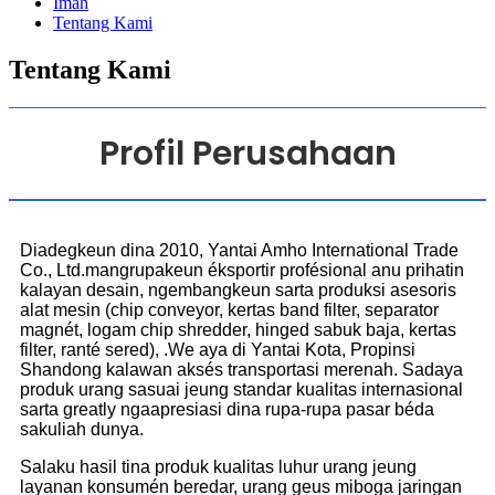
Imah
Tentang Kami
Tentang Kami
Profil Perusahaan
Diadegkeun dina 2010, Yantai Amho International Trade
Co., Ltd.mangrupakeun éksportir profésional anu prihatin
kalayan desain, ngembangkeun sarta produksi asesoris
alat mesin (chip conveyor, kertas band filter, separator
magnét, logam chip shredder, hinged sabuk baja, kertas
filter, ranté sered), .We aya di Yantai Kota, Propinsi
Shandong kalawan aksés transportasi merenah. Sadaya
produk urang sasuai jeung standar kualitas internasional
sarta greatly ngaapresiasi dina rupa-rupa pasar béda
sakuliah dunya.
Salaku hasil tina produk kualitas luhur urang jeung
layanan konsumén beredar, urang geus miboga jaringan