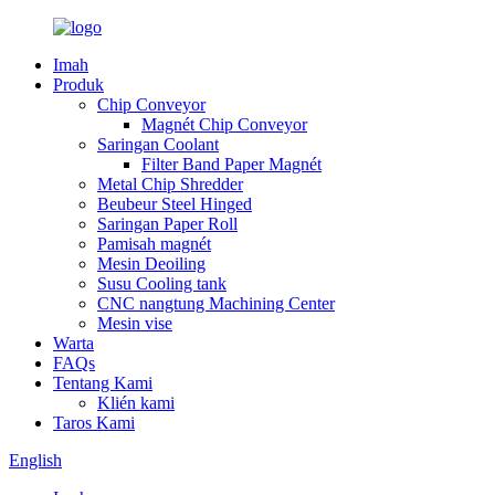
Imah
Produk
Chip Conveyor
Magnét Chip Conveyor
Saringan Coolant
Filter Band Paper Magnét
Metal Chip Shredder
Beubeur Steel Hinged
Saringan Paper Roll
Pamisah magnét
Mesin Deoiling
Susu Cooling tank
CNC nangtung Machining Center
Mesin vise
Warta
FAQs
Tentang Kami
Klién kami
Taros Kami
English