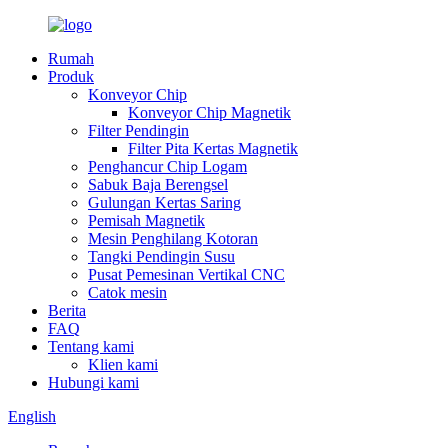
Rumah
Produk
Konveyor Chip
Konveyor Chip Magnetik
Filter Pendingin
Filter Pita Kertas Magnetik
Penghancur Chip Logam
Sabuk Baja Berengsel
Gulungan Kertas Saring
Pemisah Magnetik
Mesin Penghilang Kotoran
Tangki Pendingin Susu
Pusat Pemesinan Vertikal CNC
Catok mesin
Berita
FAQ
Tentang kami
Klien kami
Hubungi kami
English