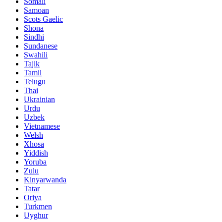
Somali
Samoan
Scots Gaelic
Shona
Sindhi
Sundanese
Swahili
Tajik
Tamil
Telugu
Thai
Ukrainian
Urdu
Uzbek
Vietnamese
Welsh
Xhosa
Yiddish
Yoruba
Zulu
Kinyarwanda
Tatar
Oriya
Turkmen
Uyghur