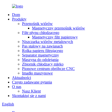
Dom
Produkty
Przenośnik wiórów
Magnetyczny przenośnik wiórów
Filtr płynu chłodzącego
Magnetyczny filtr papierowy
Niszczarka wiórów metalowych
Pas stalowy na zawiasach
Rolka papieru filtrującego
Separator magnetyczny
Maszyna do odolejania
Zbiornik chłodzący mleko
Pionowe centrum obróbcze CNC
Imadło maszynowe
Aktualności
Często zadawane pytania
O nas
Nasz Klient
Skontaktuj się z nami
English