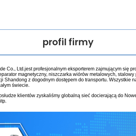
profil firmy
ade Co., Ltd.jest profesjonalnym eksporterem zajmującym się p
separator magnetyczny, niszczarka wiórów metalowych, stalowy p
ncji Shandong z dogodnym dostępem do transportu. Wszystkie 
całym świecie.
łudze klientów zyskaliśmy globalną sieć docierającą do Nowej Z
itp.