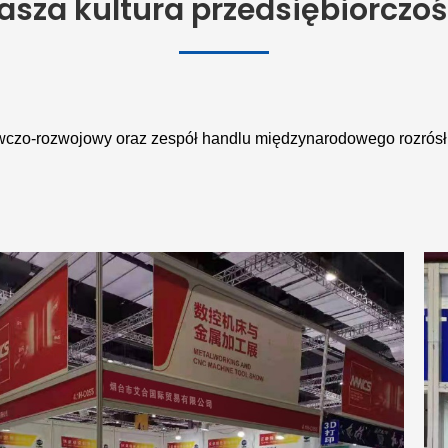
asza kultura przedsiębiorczoś
czo-rozwojowy oraz zespół handlu międzynarodowego rozrósł s