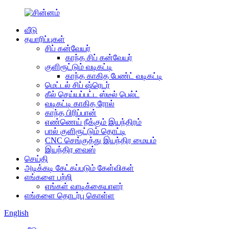
வீடு
தயாரிப்புகள்
சிப் கன்வேயர்
காந்த சிப் கன்வேயர்
குளிரூட்டும் வடிகட்டி
காந்த காகித பேண்ட் வடிகட்டி
மெட்டல் சிப் ஷ்ரெடர்
கீல் செய்யப்பட்ட ஸ்டீல் பெல்ட்
வடிகட்டி காகித ரோல்
காந்த பிரிப்பான்
எண்ணெய் நீக்கும் இயந்திரம்
பால் குளிரூட்டும் தொட்டி
CNC செங்குத்து இயந்திர மையம்
இயந்திர வைஸ்
செய்தி
அடிக்கடி கேட்கப்படும் கேள்விகள்
எங்களை பற்றி
எங்கள் வாடிக்கையாளர்
எங்களை தொடர்பு கொள்ள
English