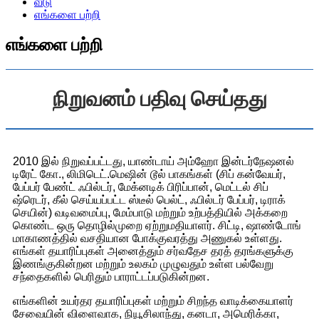
வீடு
எங்களை பற்றி
எங்களை பற்றி
நிறுவனம் பதிவு செய்தது
2010 இல் நிறுவப்பட்டது, யாண்டாய் அம்ஹோ இன்டர்நேஷனல்
டிரேட் கோ., லிமிடெட்.மெஷின் டூல் பாகங்கள் (சிப் கன்வேயர்,
பேப்பர் பேண்ட் ஃபில்டர், மேக்னடிக் பிரிப்பான், மெட்டல் சிப்
ஷ்ரெடர், கீல் செய்யப்பட்ட ஸ்டீல் பெல்ட், ஃபில்டர் பேப்பர், டிராக்
செயின்) வடிவமைப்பு, மேம்பாடு மற்றும் உற்பத்தியில் அக்கறை
கொண்ட ஒரு தொழில்முறை ஏற்றுமதியாளர். சிட்டி, ஷாண்டோங்
மாகாணத்தில் வசதியான போக்குவரத்து அணுகல் உள்ளது.
எங்கள் தயாரிப்புகள் அனைத்தும் சர்வதேச தரத் தரங்களுக்கு
இணங்குகின்றன மற்றும் உலகம் முழுவதும் உள்ள பல்வேறு
சந்தைகளில் பெரிதும் பாராட்டப்படுகின்றன.
எங்களின் உயர்தர தயாரிப்புகள் மற்றும் சிறந்த வாடிக்கையாளர்
சேவையின் விளைவாக, நியூசிலாந்து, கனடா, அமெரிக்கா,