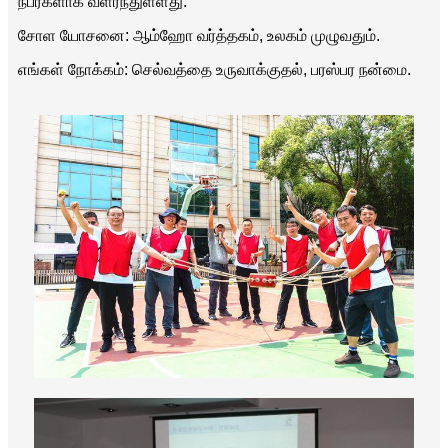
நபர்களாக வளர்ந்துள்ளது.
சோள யோசனை: ஆம்ஹோ வர்த்தகம், உலகம் முழுவதும்.
எங்கள் நோக்கம்: செல்வத்தை உருவாக்குதல், பரஸ்பர நன்மை.