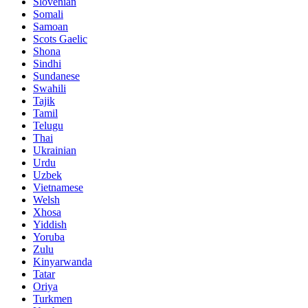
Slovenian
Somali
Samoan
Scots Gaelic
Shona
Sindhi
Sundanese
Swahili
Tajik
Tamil
Telugu
Thai
Ukrainian
Urdu
Uzbek
Vietnamese
Welsh
Xhosa
Yiddish
Yoruba
Zulu
Kinyarwanda
Tatar
Oriya
Turkmen