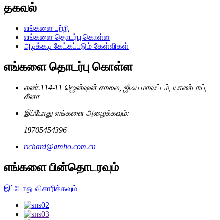
தகவல்
எங்களை பற்றி
எங்களை தொடர்பு கொள்ள
அடிக்கடி கேட்கப்படும் கேள்விகள்
எங்களை தொடர்பு கொள்ள
எண்.114-11 ஜென்ஷன் சாலை, ஜிஃபு மாவட்டம், யாண்டாய்,
சீனா
இப்போது எங்களை அழைக்கவும்:
18705454396
richard@amho.com.cn
எங்களை பின்தொடரவும்
இப்போது விசாரிக்கவும்