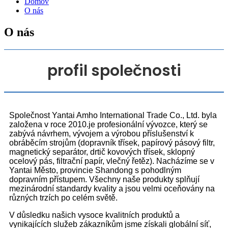
Domov
O nás
O nás
profil společnosti
Společnost Yantai Amho International Trade Co., Ltd. byla
založena v roce 2010.je profesionální vývozce, který se
zabývá návrhem, vývojem a výrobou příslušenství k
obráběcím strojům (dopravník třísek, papírový pásový filtr,
magnetický separátor, drtič kovových třísek, sklopný
ocelový pás, filtrační papír, vlečný řetěz). Nacházíme se v
Yantai Město, provincie Shandong s pohodlným
dopravním přístupem. Všechny naše produkty splňují
mezinárodní standardy kvality a jsou velmi oceňovány na
různých trzích po celém světě.
V důsledku našich vysoce kvalitních produktů a
vynikajících služeb zákazníkům jsme získali globální síť,