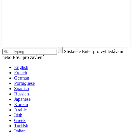
Stiskněte Enter pro vyhledávání
nebo ESC pro zavření
English
French
German
Portuguese
Spanish
Russian
Japanese
Korean
Arabic
Irish
Greek
Turkish
Italian