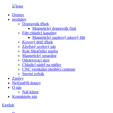
Domov
produkty
Dopravník třísek
Magnetický dopravník čipů
Filtr chladicí kapaliny
Magnetický papírový pásový filtr
Kovový drtič třísek
Závěsný ocelový pás
Role filtračního papíru
Magnetický separátor
Odolejovací stroj
Chladicí nádrž na mléko
CNC vertikální obráběcí centrum
Strojní svěrák
Zprávy
Nejčastější dotazy
O nás
Náš klient
Kontaktujte nás
English